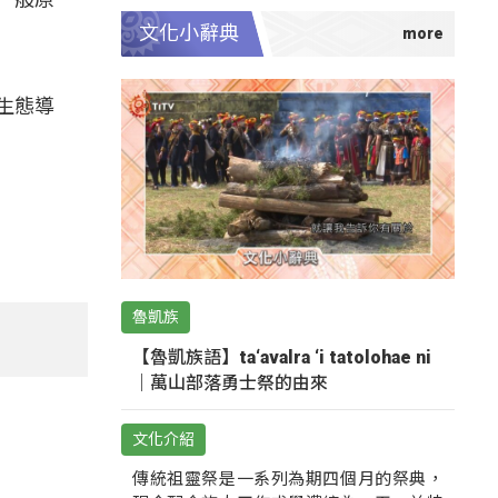
文化小辭典
生態導
魯凱族
【魯凱族語】ta‘avalra ‘i tatolohae ni
｜萬山部落勇士祭的由來
文化介紹
傳統祖靈祭是一系列為期四個月的祭典，