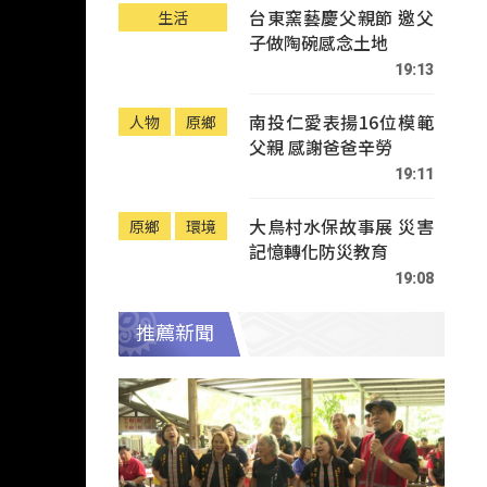
台東窯藝慶父親節 邀父
生活
子做陶碗感念土地
19:13
南投仁愛表揚16位模範
人物
原鄉
父親 感謝爸爸辛勞
19:11
大鳥村水保故事展 災害
原鄉
環境
記憶轉化防災教育
19:08
推薦新聞