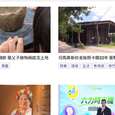
親節 邀父子做陶碗感念土地
司馬庫斯校舍無照卡關22年 衝
窯藝
原鄉
環境
生活
教育部
新