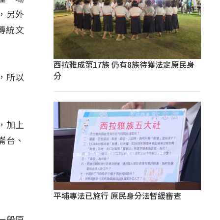
，另外
傳統文
西拉雅成第17族 仍有8族待獲法定原民身
分
，所以
，加上
崙台、
平埔專法已施行 原民身分法暫緩審查
一般原