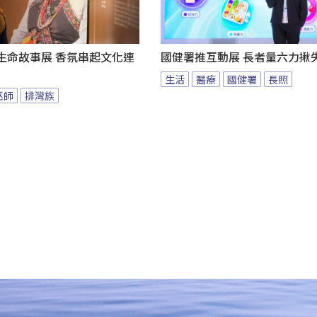
au生命故事展 香氛串起文化連
國健署推互動展 長者量六力揪
生活
醫療
國健署
長照
巫師
排灣族