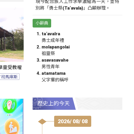
現今配合族人工作求學濃縮為一天，並特
別將「勇士祭(Ta‘avala)」凸顯辦理。
小辭典
ta‘avalra
勇士成年禮
molapangolai
祖靈祭
asavasavahe
男性青年
擊童受教權
atamatama
竹司馬庫斯
父字輩的稱呼
歷史上的今天
2026/ 08/ 08