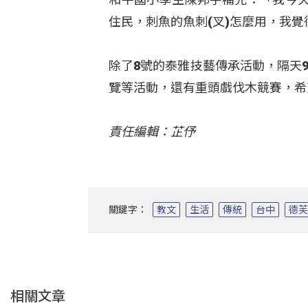
住民，刺魚的魚刺(叉)怎麼用，我
除了8號的泰雅技藝傳承活動，隔天
覽等活動，還有重頭戲伐木競賽，希
責任編輯：芷伃
關鍵字：
教文
生活
傳統
台中
德
相關文章