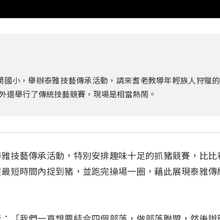
芙蘭國小，舉辦泰雅技藝傳承活動，請來耆老教導年輕族人狩獵
外還舉行了傳統技藝競賽，現場是相當熱鬧。
泰雅技藝傳承活動，特別安排趣味十足的抓豬競賽，比比
在最短時間內捉到豬，並跑完操場一圈，藉此展現泰雅傳
示：「我們一直想要結合四個部落，做部落聯盟，然後辦