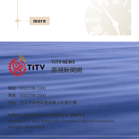
more
TITV NEWS
原視新聞網
電話：(02)2788-1600
傳真：(02)2788-1500
地址：台北市南港區重陽路 120 號 5 樓
財團法人原住民族文化事業基金會 版權所有
Copyright © 2021 Indigenous Peoples Cultural Foundation
All Rights Reserved .