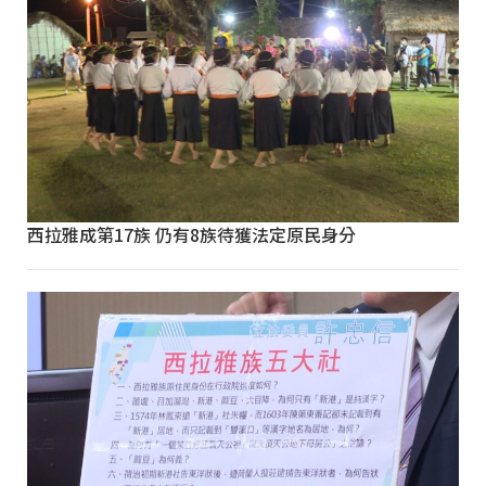
西拉雅成第17族 仍有8族待獲法定原民身分