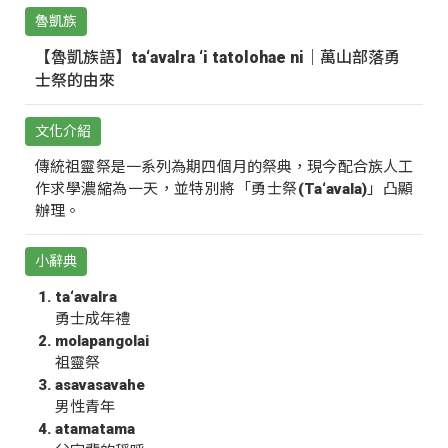
魯凱族
【魯凱族語】ta‘avalra ‘i tatolohae ni｜萬山部落勇
士祭的由來
文化介紹
傳統祖靈祭是一系列為期四個月的祭典，現今配合族人工
作求學濃縮為一天，並特別將「勇士祭(Ta‘avala)」凸顯
辦理。
小辭典
ta‘avalra
勇士成年禮
molapangolai
祖靈祭
asavasavahe
男性青年
atamatama