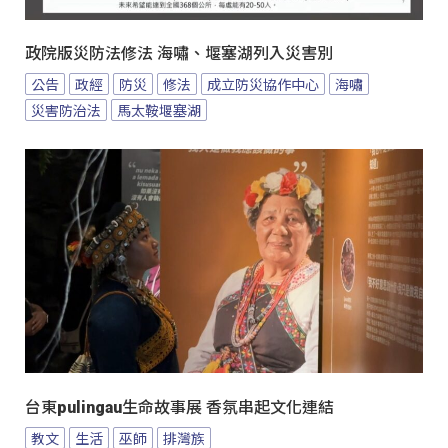
政院版災防法修法 海嘯、堰塞湖列入災害別
公告
政經
防災
修法
成立防災協作中心
海嘯
災害防治法
馬太鞍堰塞湖
台東pulingau生命故事展 香氛串起文化連結
教文
生活
巫師
排灣族