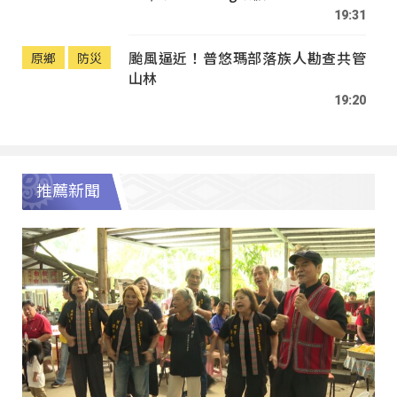
19:31
颱風逼近！普悠瑪部落族人勘查共管
原鄉
防災
山林
19:20
推薦新聞