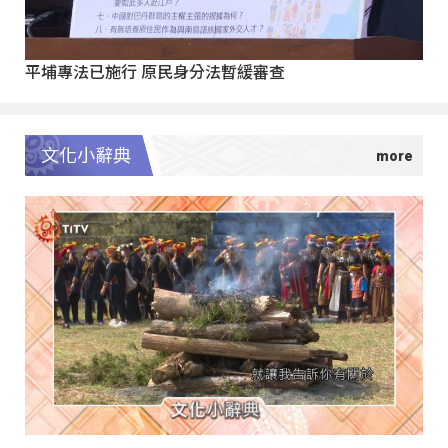
平埔專法已施行 原民身分法暫緩審查
文化小辭典