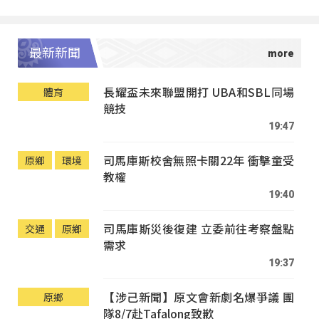
最新新聞
長耀盃未來聯盟開打 UBA和SBL同場
體育
競技
19:47
司馬庫斯校舍無照卡關22年 衝擊童受
原鄉
環境
教權
19:40
司馬庫斯災後復建 立委前往考察盤點
交通
原鄉
需求
19:37
【涉己新聞】原文會新劇名爆爭議 團
原鄉
隊8/7赴Tafalong致歉