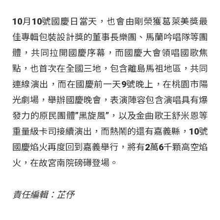
10月10號國慶日當天，也會由剛榮獲葛萊美獎最
佳專輯包裝設計獎的董事長樂團、馬蘭吟唱隊等團
體，共同拉開國慶序幕，而國慶大會領唱國歌焦
點，也首次在全國三地，包含離島馬祖地區，共同
連線演出，而在國慶前一天9號晚上，在桃園市陽
光劇場，舉辦國慶晚會，表演陣容包含演唱具有爆
發力的原民團體”黑旋風”，以及金曲歌王舒米恩等
重量級卡司接續演出，而熱鬧的還有嘉義縣，10號
國慶焰火再度回到嘉義舉行，將有2萬6千顆高空焰
火，在故宮南院磅礡登場。
責任編輯：芷伃