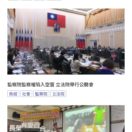
監察院監察權陷入空窗 立法院舉行公聽會
政經
社會
監察院
立法院