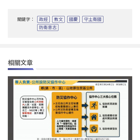
關鍵字：
政經
教文
國慶
守土衛國
防衛意志
相關文章