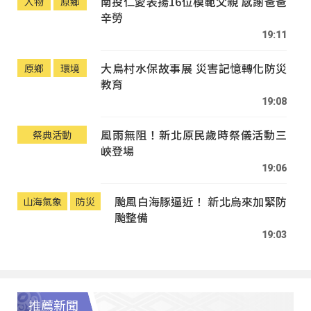
南投仁愛表揚16位模範父親 感謝爸爸
人物
原鄉
辛勞
19:11
大鳥村水保故事展 災害記憶轉化防災
原鄉
環境
教育
19:08
風雨無阻！新北原民歲時祭儀活動三
祭典活動
峽登場
19:06
颱風白海豚逼近！ 新北烏來加緊防
山海氣象
防災
颱整備
19:03
推薦新聞