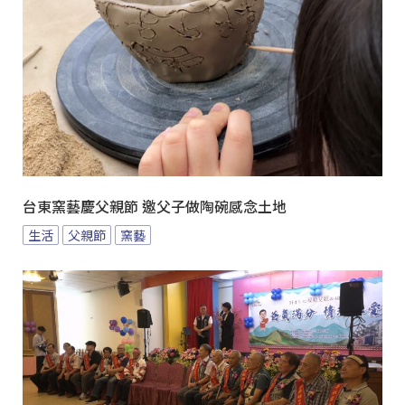
台東窯藝慶父親節 邀父子做陶碗感念土地
生活
父親節
窯藝