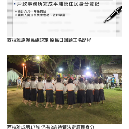
西拉雅族獲民族認定 原民日回顧正名歷程
西拉雅成第17族 仍有8族待獲法定原民身分