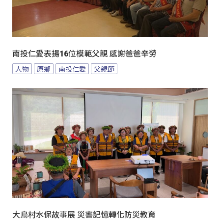
南投仁愛表揚16位模範父親 感謝爸爸辛勞
人物
原鄉
南投仁愛
父親節
大鳥村水保故事展 災害記憶轉化防災教育