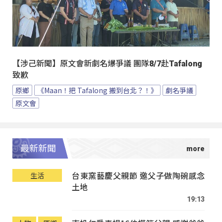
【涉己新聞】原文會新劇名爆爭議 團隊8/7赴Tafalong
致歉
原鄉
《Maan！把 Tafalong 搬到台北？！》
劇名爭議
原文會
最新新聞
台東窯藝慶父親節 邀父子做陶碗感念
生活
土地
19:13