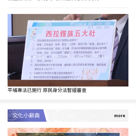
平埔專法已施行 原民身分法暫緩審查
文化小辭典