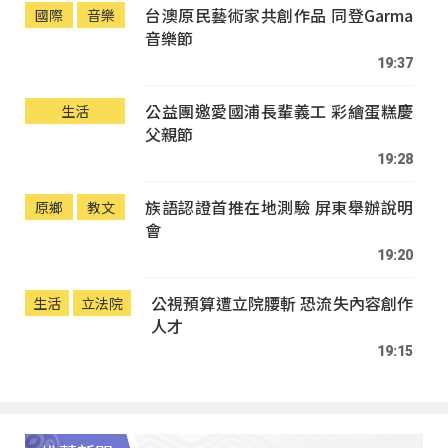
台澳原民藝術家共創作品 同登Garma
國際
音樂
音樂節
19:37
公益團邀愛國浦長輩義工 彩繪蛋糕慶
生活
父親節
19:28
族語認證首推在地測驗 屏東舉辦說明
原鄉
教文
會
19:20
公視預算遭立院腰斬 恐流失內容創作
生活
立法院
人才
19:15