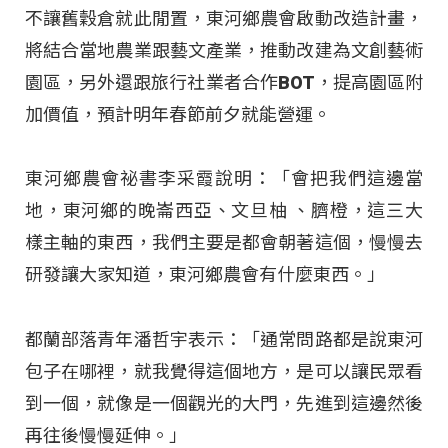
不讓舊穀倉就此閒置，東河鄉農會啟動改造計畫，
將結合當地農業跟藝文產業，推動改建為文創藝術
園區，另外還跟旅行社業者合作BOT，提高園區附
加價值，預計明年春節前夕就能營運。
東河鄉農會祕書李采霞說明：「會把我們這邊當
地，東河鄉的晚崙西亞、文旦柚 、臍橙，這三大
樣主軸的東西，我們主要是都會朝著這個，慢慢去
研發讓大家知道，東河鄉農會有什麼東西。」
都蘭部落青年潘哲宇表示：「通常問路都是說東河
包子在哪裡，就我覺得這個地方，是可以讓民眾看
到一個，就像是一個觀光的大門，先進到這邊然後
再往後慢慢延伸。」