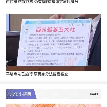
西拉雅成第17族 仍有8族待獲法定原民身分
平埔專法已施行 原民身分法暫緩審查
文化小辭典