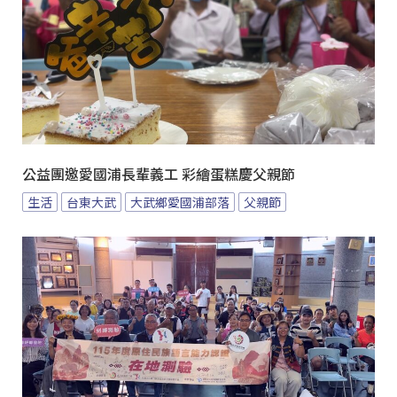
公益團邀愛國浦長輩義工 彩繪蛋糕慶父親節
生活
台東大武
大武鄉愛國浦部落
父親節