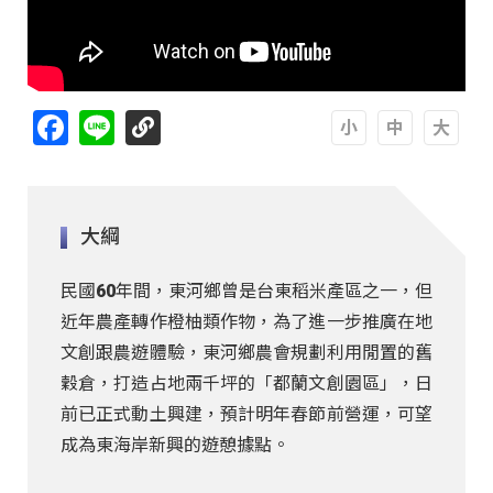
Facebook
Line
A
A
A
大綱
民國60年間，東河鄉曾是台東稻米產區之一，但
近年農產轉作橙柚類作物，為了進一步推廣在地
文創跟農遊體驗，東河鄉農會規劃利用閒置的舊
穀倉，打造占地兩千坪的「都蘭文創園區」，日
前已正式動土興建，預計明年春節前營運，可望
成為東海岸新興的遊憩據點。