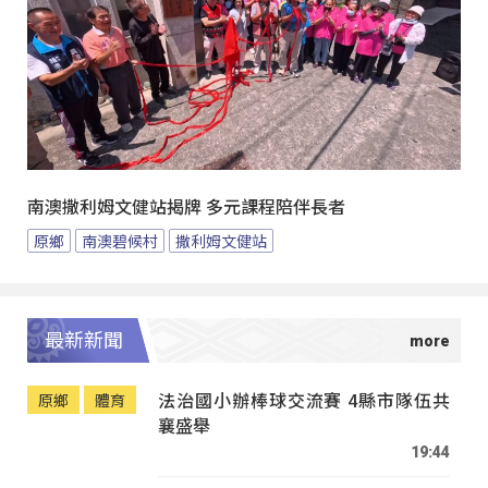
南澳撒利姆文健站揭牌 多元課程陪伴長者
原鄉
南澳碧候村
撒利姆文健站
最新新聞
法治國小辦棒球交流賽 4縣市隊伍共
原鄉
體育
襄盛舉
19:44