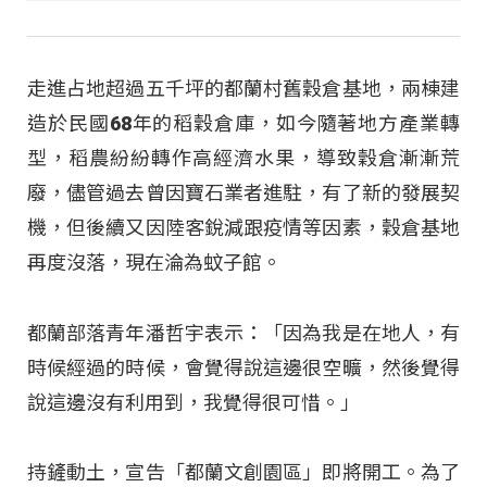
走進占地超過五千坪的都蘭村舊穀倉基地，兩棟建
造於民國68年的稻穀倉庫，如今隨著地方產業轉
型，稻農紛紛轉作高經濟水果，導致穀倉漸漸荒
廢，儘管過去曾因寶石業者進駐，有了新的發展契
機，但後續又因陸客銳減跟疫情等因素，穀倉基地
再度沒落，現在淪為蚊子館。
都蘭部落青年潘哲宇表示：「因為我是在地人，有
時候經過的時候，會覺得說這邊很空曠，然後覺得
說這邊沒有利用到，我覺得很可惜。」
持鏟動土，宣告「都蘭文創園區」即將開工。為了