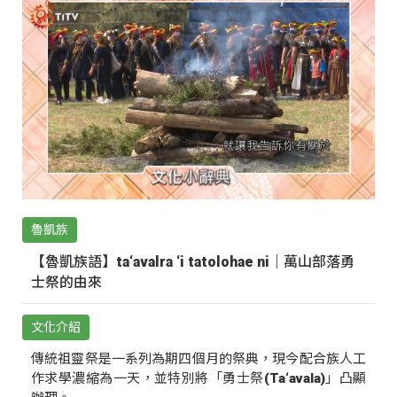
魯凱族
【魯凱族語】ta‘avalra ‘i tatolohae ni｜萬山部落勇
士祭的由來
文化介紹
傳統祖靈祭是一系列為期四個月的祭典，現今配合族人工
作求學濃縮為一天，並特別將「勇士祭(Ta‘avala)」凸顯