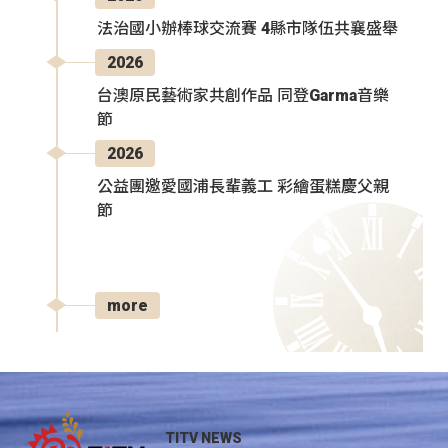
法治國小辦棒球交流賽 4縣市隊伍共襄盛舉
2026
台澳原民藝術家共創作品 同登Garma音樂
節
2026
公益團邀愛國浦長輩義工 彩繪蛋糕慶父親
節
more
TITV NEWS