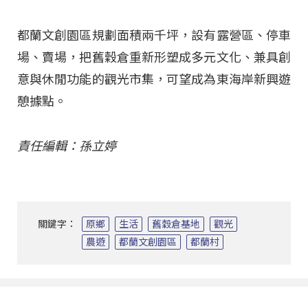
都蘭文創園區規劃面積兩千坪，設有露營區、停車
場、賣場，把舊穀倉重新形塑成多元文化、兼具創
意與休閒功能的觀光市集，可望成為東海岸新興遊
憩據點。
責任編輯：孫立婷
關鍵字：
原鄉
生活
舊穀倉基地
觀光
農遊
都蘭文創園區
都蘭村