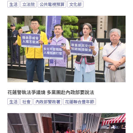
生活
立法院
公共電視預算
文化部
花蓮警執法爭議燒 多黨團赴內政部要說法
生活
社會
內政部警政署
花蓮聯合豐年節