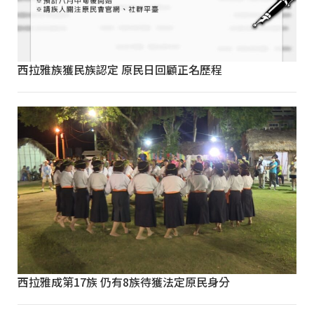
西拉雅族獲民族認定 原民日回顧正名歷程
西拉雅成第17族 仍有8族待獲法定原民身分