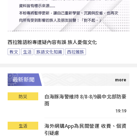
西拉雅語粉專遭疑內容有誤 族人憂傷文化
教文
生活
族語文化知識
西拉雅族
最新新聞
白海豚海警維持 8/8-8/9晨中北部防豪
防災
雨
19:19
海外網購App為民間營運 收費、個資
生活
引疑慮