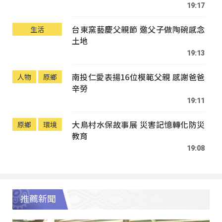
19:17
台東窯藝慶父親節 邀父子做陶碗感念
生活
土地
19:13
南投仁愛表揚16位模範父親 感謝爸爸
人物
原鄉
辛勞
19:11
大鳥村水保故事展 災害記憶轉化防災
原鄉
環境
教育
19:08
推薦新聞