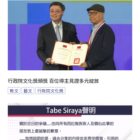
行政院文化獎頒獎 百位得主見證多元綻放
教文
藝文
行政院文化獎