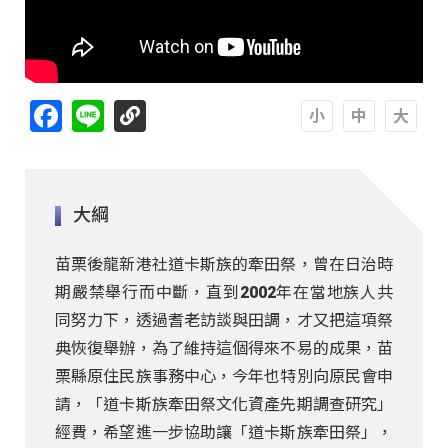
Facebook
Line
A
A
A
大綱
苗栗後龍新港社道卡斯族的牽田祭，曾在日治時
期嚴禁舉行而中斷，直到2002年在當地族人共
同努力下，透過耆老訪談與田調，才又把這項祭
典恢復舉辦，為了維持這個得來不易的成果，苗
栗縣原住民族事務中心，今年也特別向原民會申
請，「道卡斯族牽田祭文化資產先期調查研究」
經費，希望進一步協助讓「道卡斯族牽田祭」，