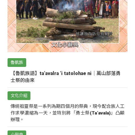
魯凱族
【魯凱族語】ta‘avalra ‘i tatolohae ni｜萬山部落勇
士祭的由來
文化介紹
傳統祖靈祭是一系列為期四個月的祭典，現今配合族人工
作求學濃縮為一天，並特別將「勇士祭(Ta‘avala)」凸顯
辦理。
小辭典