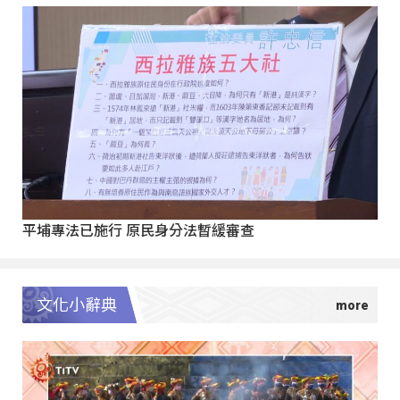
平埔專法已施行 原民身分法暫緩審查
文化小辭典