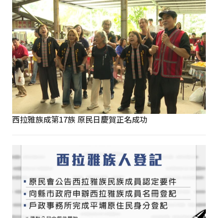
西拉雅族成第17族 原民日慶賀正名成功