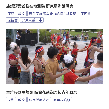
族語認證首推在地測驗 屏東舉辦說明會
原鄉
教文
原住民族語言能力認證在地測驗
原民會
原語會
屏東來義高中
舞跨界劇場培訓 結合花蓮觀光拓青年就業
原鄉
教文
原民樂舞人才
舞跨界培訓