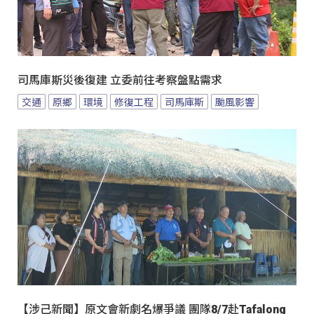
司馬庫斯災後復建 立委前往考察盤點需求
交通
原鄉
環境
修復工程
司馬庫斯
颱風影響
【涉己新聞】原文會新劇名爆爭議 團隊8/7赴Tafalong