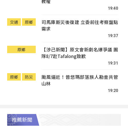
教權
19:40
司馬庫斯災後復建 立委前往考察盤點
交通
原鄉
需求
19:37
【涉己新聞】原文會新劇名爆爭議 團
原鄉
隊8/7赴Tafalong致歉
19:31
颱風逼近！普悠瑪部落族人勘查共管
原鄉
防災
山林
19:20
推薦新聞