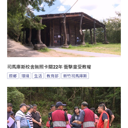
司馬庫斯校舍無照卡關22年 衝擊童受教權
原鄉
環境
生活
教育部
新竹司馬庫斯