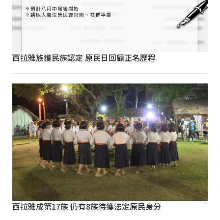
西拉雅族獲民族認定 原民日回顧正名歷程
西拉雅成第17族 仍有8族待獲法定原民身分