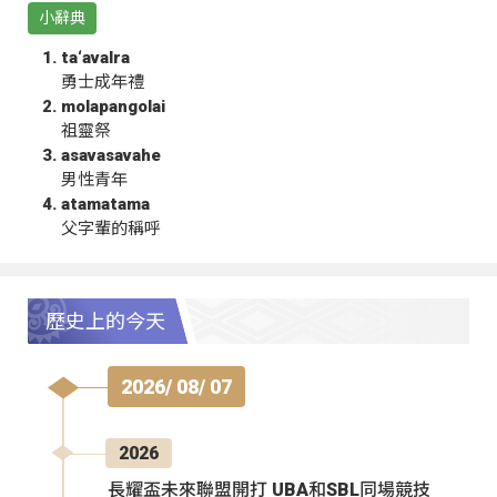
小辭典
ta‘avalra
勇士成年禮
molapangolai
祖靈祭
asavasavahe
男性青年
atamatama
父字輩的稱呼
歷史上的今天
2026/ 08/ 07
2026
長耀盃未來聯盟開打 UBA和SBL同場競技