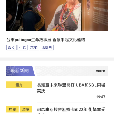
台東pulingau生命故事展 香氛串起文化連結
教文
生活
巫師
排灣族
最新新聞
長耀盃未來聯盟開打 UBA和SBL同場
體育
競技
19:47
司馬庫斯校舍無照卡關22年 衝擊童受
原鄉
環境