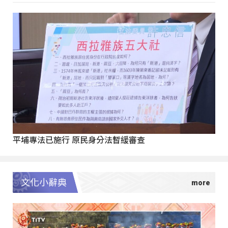
平埔專法已施行 原民身分法暫緩審查
文化小辭典