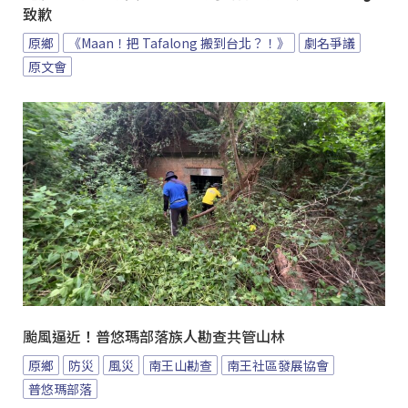
致歉
原鄉
《Maan！把 Tafalong 搬到台北？！》
劇名爭議
原文會
颱風逼近！普悠瑪部落族人勘查共管山林
原鄉
防災
風災
南王山勘查
南王社區發展協會
普悠瑪部落