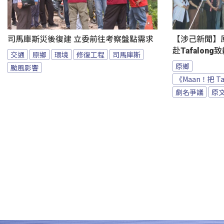
司馬庫斯災後復建 立委前往考察盤點需求
【涉己新聞】原
赴Tafalong
交通
原鄉
環境
修復工程
司馬庫斯
原鄉
颱風影響
《Maan！把 T
劇名爭議
原