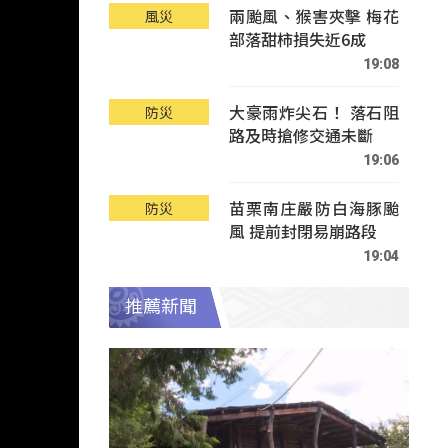
兩颱風、猴害夾擊 梅花
風災
部落甜柿損失近6成
19:08
大豪雨炸尖石！ 落石阻
防災
路及時搶修交通未斷
19:06
苗栗南庄嚴防白海豚颱
防災
風 提前封閉易崩路段
19:04
推薦新聞