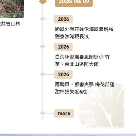
2026/ 08/ 09
2026
查共管山林
颱風外圍花蓮沿海風浪增強
鹽寮漁港現長浪
2026
白海豚颱風暴風圈縮小 竹
苗、台北山區防大雨
2026
兩颱風、猴害夾擊 梅花部落
甜柿損失近6成
more