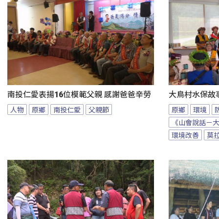
南投仁愛表揚16位模範父親 感謝爸爸辛勞
大鳥村水保故
人物
原鄉
南投仁愛
父親節
原鄉
環境
《山會說話－
環境改善
莫