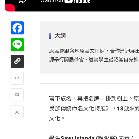
Facebook
大綱
Line
原民會跟各地原民文化館，合作巡迴展出
源舉行開展茶會，邀請學生從認識自身族
A
寫下族名，再把名牌，掛到樹上。原
A
民族傳統命名文化特展》，13號來
文化。
A
學生Savu Istanda (顏澎馨