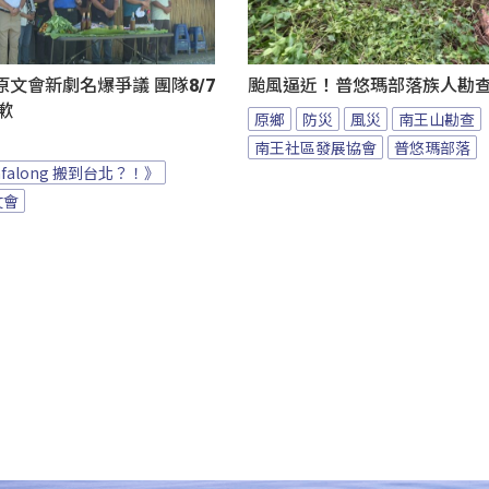
文會新劇名爆爭議 團隊8/7
颱風逼近！普悠瑪部落族人勘
致歉
原鄉
防災
風災
南王山勘查
南王社區發展協會
普悠瑪部落
afalong 搬到台北？！》
文會