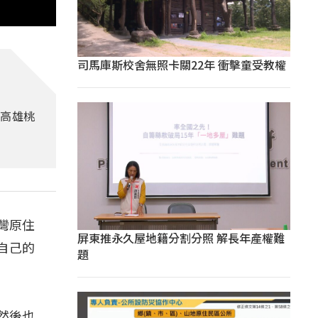
司馬庫斯校舍無照卡關22年 衝擊童受教權
在高雄桃
灣原住
屏東推永久屋地籍分割分照 解長年產權難
自己的
題
，然後也