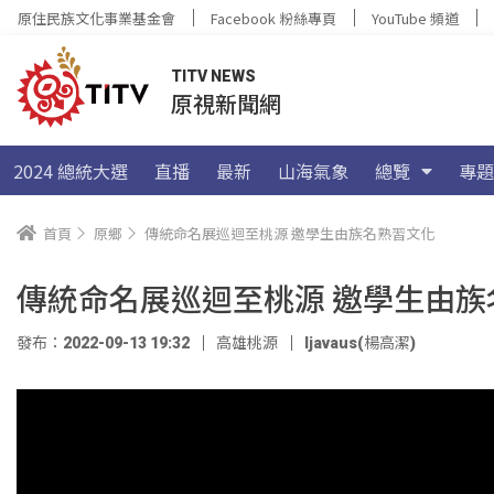
原住民族文化事業基金會
Facebook 粉絲專頁
YouTube 頻道
TITV NEWS
原視新聞網
2024 總統大選
直播
最新
山海氣象
總覽
專題
首頁
原鄉
傳統命名展巡迴至桃源 邀學生由族名熟習文化
傳統命名展巡迴至桃源 邀學生由族
發布：2022-09-13 19:32
高雄桃源
ljavaus(楊高潔)