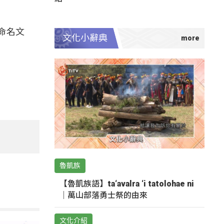
命名文
文化小辭典
魯凱族
【魯凱族語】ta‘avalra ‘i tatolohae ni
｜萬山部落勇士祭的由來
文化介紹