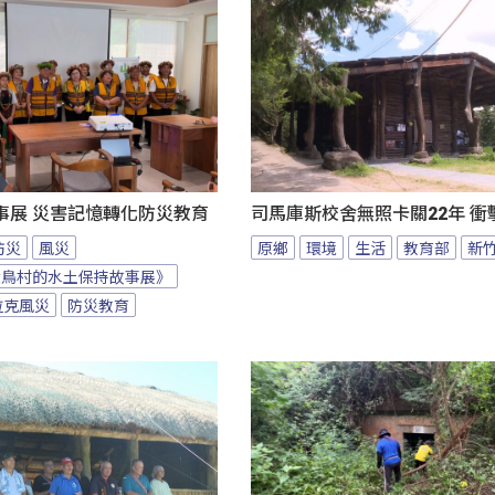
事展 災害記憶轉化防災教育
司馬庫斯校舍無照卡關22年 衝
防災
風災
原鄉
環境
生活
教育部
新
大鳥村的水土保持故事展》
拉克風災
防災教育