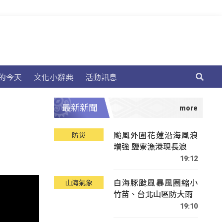
的今天
文化小辭典
活動訊息
最新新聞
颱風外圍花蓮沿海風浪
防災
增強 鹽寮漁港現長浪
19:12
白海豚颱風暴風圈縮小
山海氣象
竹苗、台北山區防大雨
19:10