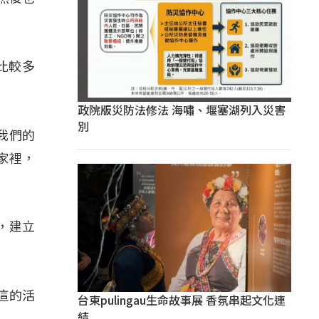
族比較多
政院版災防法修法 海嘯、堰塞湖列入災害
別
把我們的
家裡，
，建立
過這的活
台東pulingau生命故事展 香氛串起文化連
結