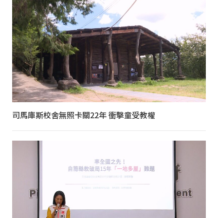
司馬庫斯校舍無照卡關22年 衝擊童受教權