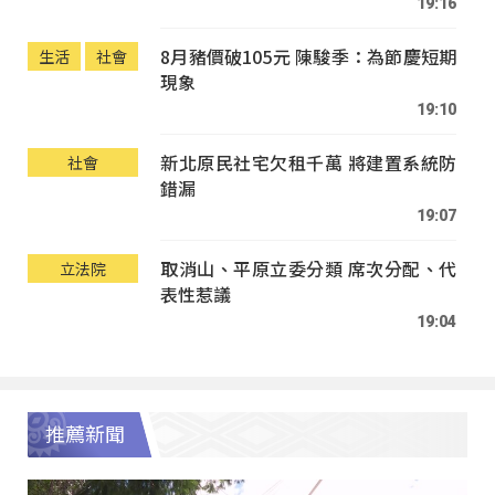
19:16
8月豬價破105元 陳駿季：為節慶短期
生活
社會
現象
19:10
新北原民社宅欠租千萬 將建置系統防
社會
錯漏
19:07
取消山、平原立委分類 席次分配、代
立法院
表性惹議
19:04
推薦新聞