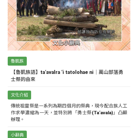
魯凱族
【魯凱族語】ta‘avalra ‘i tatolohae ni｜萬山部落勇
士祭的由來
文化介紹
傳統祖靈祭是一系列為期四個月的祭典，現今配合族人工
作求學濃縮為一天，並特別將「勇士祭(Ta‘avala)」凸顯
辦理。
小辭典