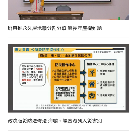
屏東推永久屋地籍分割分照 解長年產權難題
政院版災防法修法 海嘯、堰塞湖列入災害別