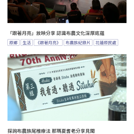
「跟著月亮」放映分享 認識布農文化深厚底蘊
原鄉
生活
《跟著月亮》
布農族紀錄片
花蓮原民處
探詢布農族尾椎療法 那瑪夏耆老分享見聞