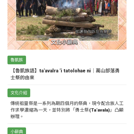
魯凱族
【魯凱族語】ta‘avalra ‘i tatolohae ni｜萬山部落勇
士祭的由來
文化介紹
傳統祖靈祭是一系列為期四個月的祭典，現今配合族人工
作求學濃縮為一天，並特別將「勇士祭(Ta‘avala)」凸顯
辦理。
小辭典