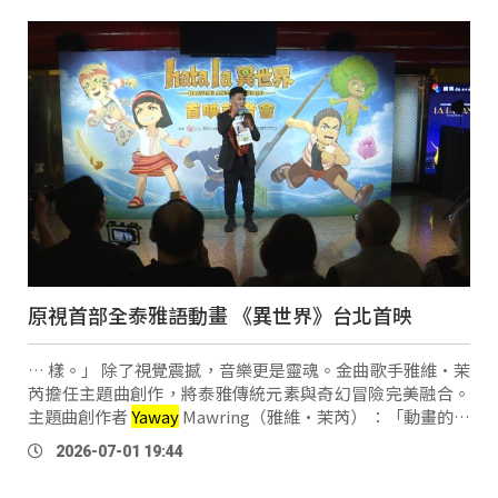
原視首部全泰雅語動畫 《異世界》台北首映
… 樣。」 除了視覺震撼，音樂更是靈魂。金曲歌手雅維·茉
芮擔任主題曲創作，將泰雅傳統元素與奇幻冒險完美融合。
主題曲創作者
Yaway
Mawring（雅維·茉芮） ：「動畫的話
其實會有很多的小朋友來看，那我們可以把歌詞稍微再來提
2026-07-01 19:44
升一些層次，所以在一些句子的用法 …