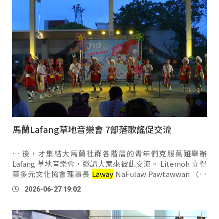
馬蘭Lafang草地音樂會 7部落歌謠促交流
… 後，才集結大馬蘭社群各階層的青年們克服萬難舉辦
Lafang 草地音樂會，邀請大家來彼此交流。 Litemoh 立得
莫多元文化協會理事長
Laway
NaFulaw Pawtawwan （陳
俊達）：「台灣原住民的文化真的非常的美，而且非常的
2026-06-27 19:02
深。無論是在工藝上或者是在歌謠上，去跟部落的老人家學
習 …