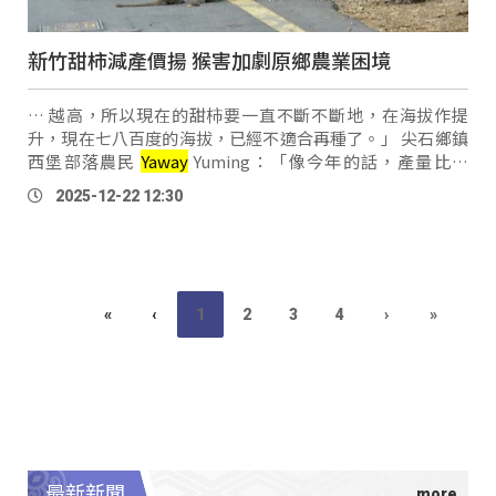
新竹甜柿減產價揚 猴害加劇原鄉農業困境
… 越高，所以現在的甜柿要一直不斷不斷地，在海拔作提
升，現在七八百度的海拔，已經不適合再種了。」 尖石鄉鎮
西堡部落農民
Yaway
Yuming：「像今年的話，產量比較
少，就可以採到兩個月到（明年）一月還有，可是目前現在
2025-12-22 12:30
這樣子看今年，產量沒有那麼多，可能也是 …
«
‹
1
2
3
4
›
»
最新新聞