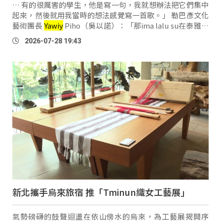
… 有的很厲害的學生，他是寫一句，我就想辦法把它們集中
起來，然後就用我當時的想法感覺寫一首歌。」 勒巴彥文化
藝術團長
Yawiy
Piho（吳以諾）：「那ima lalu su在泰雅語
裡面就是，你是誰你叫什麼名字，就像我們第一次見面的時
2026-07-28 19:43
候，我們就一定會問你是誰你從 …
新北攜手烏來旅宿 推「Tminun織女工藝展」
氣勢磅礴的鼓聲迴盪在依山傍水的烏來，為工藝展揭開序