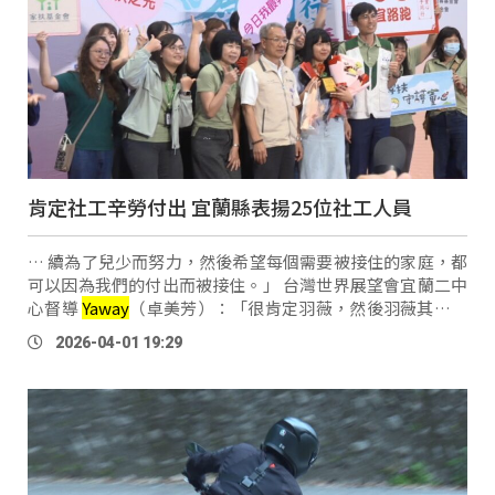
肯定社工辛勞付出 宜蘭縣表揚25位社工人員
… 續為了兒少而努力，然後希望每個需要被接住的家庭，都
可以因為我們的付出而被接住。」 台灣世界展望會宜蘭二中
心督導
Yaway
（卓美芳）：「很肯定羽薇，然後羽薇其實是
在實習的時候，大學她最後的實習是在我這邊。然後想說她
2026-04-01 19:29
實習（完）畢業之後，想跟她 …