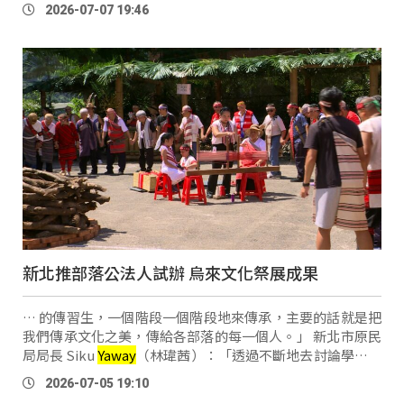
（學生）來說，在都會去可以直接看到不同族群的文化，甚
2026-07-07 19:46
至實地去體驗，我相信在老師的引導 …
新北推部落公法人試辦 烏來文化祭展成果
… 的傳習生，一個階段一個階段地來傳承，主要的話就是把
我們傳承文化之美，傳給各部落的每一個人。」 新北市原民
局局長 Siku
Yaway
（林瑋茜）：「透過不斷地去討論學習，
以及去找回部落裡面年輕這層，青年階級或者是說年輕人的
2026-07-05 19:10
世代，我覺得這是很重要。」 新 …