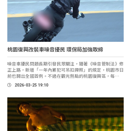
桃園復興改裝車噪音擾民 環保局加強取締
噪音車擾民問題長期引發民眾關注，隨著《噪音管制法》修
正上路，新增「一年內累犯可吊扣牌照」的規定，桃園市日
前也開出全國首例。不過在觀光熱點的桃園復興區，每到假
日就有不少改裝車輛湧入，噪音問題也讓在地居民感到困
2026-03-25 19:10
擾。​ 在地居民
Kaway
：「其 …