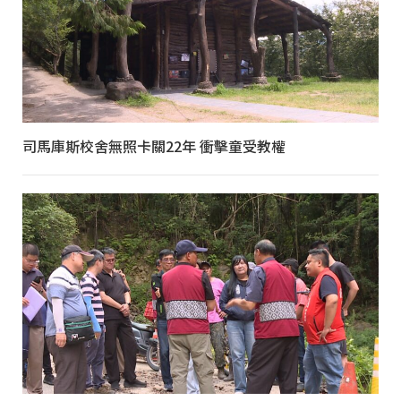
司馬庫斯校舍無照卡關22年 衝擊童受教權