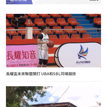
長耀盃未來聯盟開打 UBA和SBL同場競技