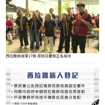
西拉雅族成第17族 原民日慶賀正名成功