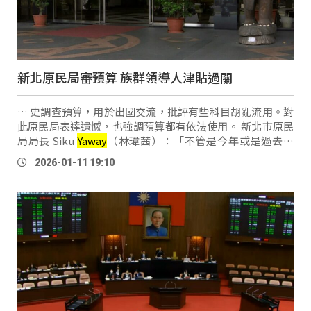
新北原民局審預算 族群領導人津貼過關
… 史調查預算，用於出國交流，批評有些科目胡亂流用。對
此原民局表達遺憾，也強調預算都有依法使用。 新北市原民
局局長 Siku
Yaway
（林瑋茜）：「不管是今年或是過去幾
年，我們其實在預算的，計畫跟科目上的使用，都有按照預
2026-01-11 19:10
算法的規定來做。如果有做流用 …