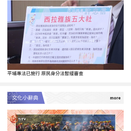
平埔專法已施行 原民身分法暫緩審查
文化小辭典