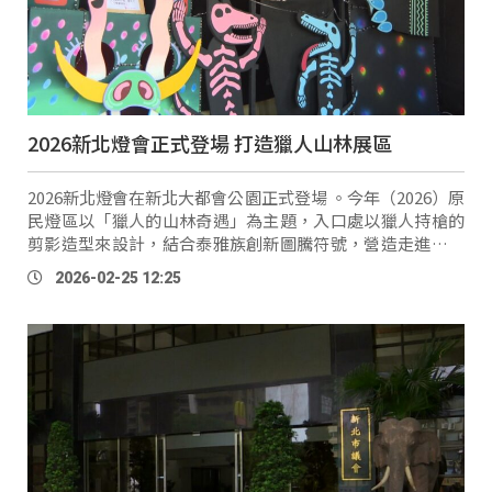
2026新北燈會正式登場 打造獵人山林展區
2026新北燈會在新北大都會公園正式登場 。今年（2026）原
民燈區以「獵人的山林奇遇」為主題，入口處以獵人持槍的
剪影造型來設計，結合泰雅族創新圖騰符號，營造走進奇幻
森林的氛圍 。 新北市原民局長 Siku
Yaway
（林瑋茜）：
2026-02-25 12:25
「你可以在展區裡面看到，我們有山豬 …