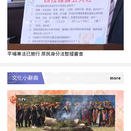
平埔專法已施行 原民身分法暫緩審查
文化小辭典