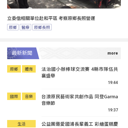
立委偕相關單位赴和平區 考察原鄉長照營運
原鄉
醫療
原鄉長照
最新新聞
法治國小辦棒球交流賽 4縣市隊伍共
原鄉
體育
襄盛舉
19:44
台澳原民藝術家共創作品 同登Garma
國際
音樂
音樂節
19:37
公益團邀愛國浦長輩義工 彩繪蛋糕慶
生活