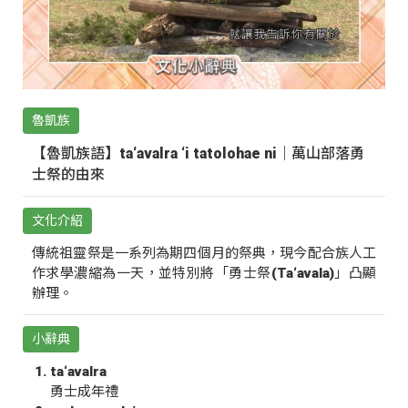
魯凱族
【魯凱族語】ta‘avalra ‘i tatolohae ni｜萬山部落勇
士祭的由來
文化介紹
傳統祖靈祭是一系列為期四個月的祭典，現今配合族人工
作求學濃縮為一天，並特別將「勇士祭(Ta‘avala)」凸顯
辦理。
小辭典
ta‘avalra
勇士成年禮