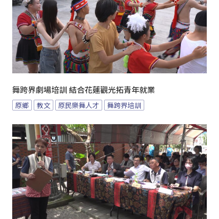
舞跨界劇場培訓 結合花蓮觀光拓青年就業
原鄉
教文
原民樂舞人才
舞跨界培訓