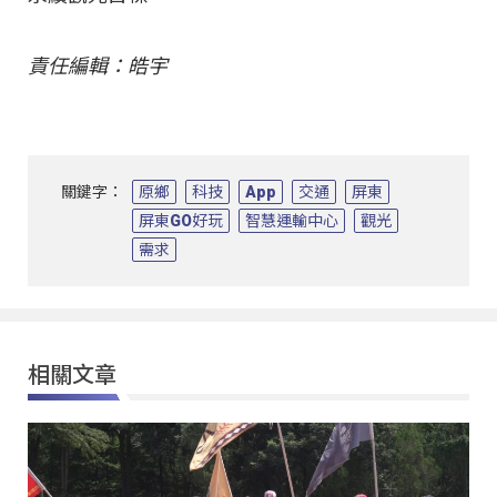
責任編輯：皓宇
關鍵字：
原鄉
科技
App
交通
屏東
屏東GO好玩
智慧運輸中心
觀光
需求
相關文章