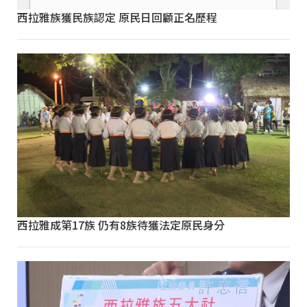
西拉雅族獲民族認定 原民日回顧正名歷程
西拉雅成第17族 仍有8族待獲法定原民身分