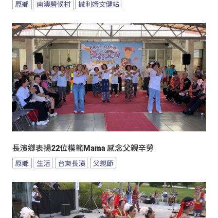
原鄉
南澳碧候村
撒利姆文健站
長濱鄉表揚22位模範Mama 感念父親辛勞
原鄉
生活
台東長濱
父親節