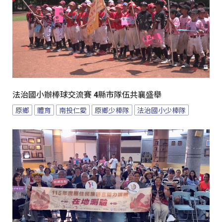
法治國小辦棒球交流賽 4縣市隊伍共襄盛舉
原鄉
體育
南投仁愛
原鄉少棒隊
法治國小少棒隊