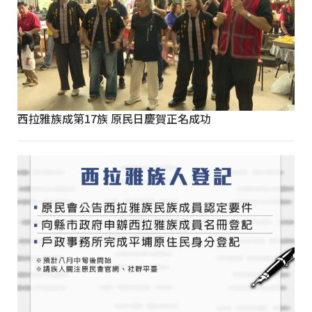
西拉雅族成第17族 原民日慶賀正名成功