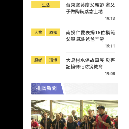
台東窯藝慶父親節 邀父
生活
子做陶碗感念土地
19:13
南投仁愛表揚16位模範
人物
原鄉
父親 感謝爸爸辛勞
19:11
大鳥村水保故事展 災害
原鄉
環境
記憶轉化防災教育
19:08
推薦新聞