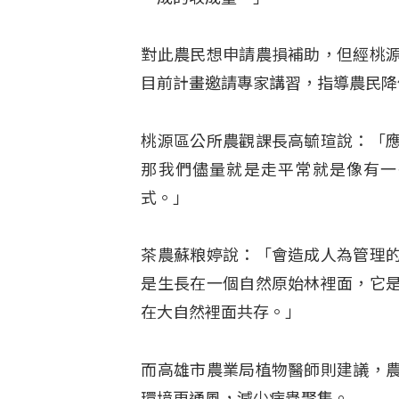
對此農民想申請農損補助，但經桃
目前計畫邀請專家講習，指導農民降
桃源區公所農觀課長高毓瑄說：「
那我們儘量就是走平常就是像有一
式。」
茶農蘇粮婷說：「會造成人為管理
是生長在一個自然原始林裡面，它
在大自然裡面共存。」
而高雄市農業局植物醫師則建議，
環境更通風，減少病蟲聚集。