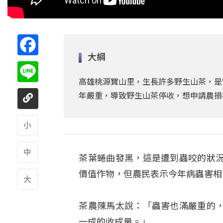
Facebook
大綱
Line
高雄桃源寶山里，生長許多野生山茶，是
年嚴重，導致野生山茶停收，想申請農損
A
茶葉蜷曲發黑，這是遭到蟲咬的狀
A
價值作物，但農民表示今年病蟲害相
A
茶農陳馬太說：「蟲害也滿嚴重的
一成的收成量。」