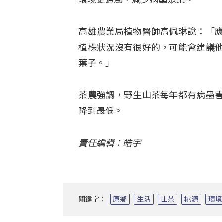
高雄農業局植物醫師高佩琳說：「
植株狀況沒有很好的，可能會建議
葉子。」
茶農強調，野生山茶每年都有病蟲
降到最低。
責任編輯：皓宇
關鍵字：
原鄉
生活
山茶
桃源
環