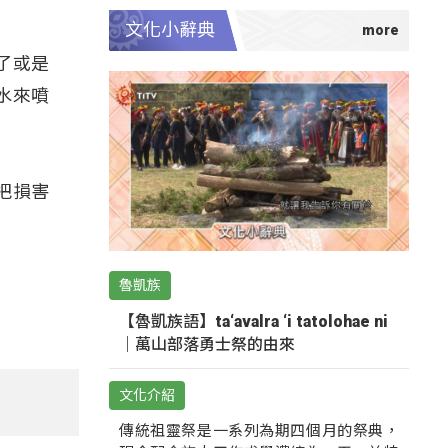
文化小辭典
了或是
水來噴
把損害
魯凱族
【魯凱族語】ta‘avalra ‘i tatolohae ni
｜萬山部落勇士祭的由來
文化介紹
傳統祖靈祭是一系列為期四個月的祭典，