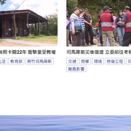
照卡關22年 衝擊童受教權
司馬庫斯災後復建 立委前往考
生活
教育部
新竹司馬庫斯
交通
原鄉
環境
修復工程
颱風影響