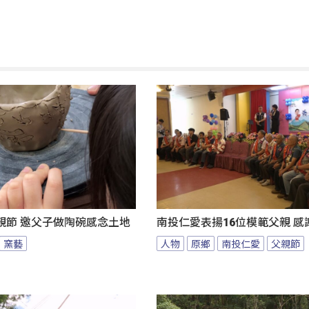
親節 邀父子做陶碗感念土地
南投仁愛表揚16位模範父親 感
窯藝
人物
原鄉
南投仁愛
父親節