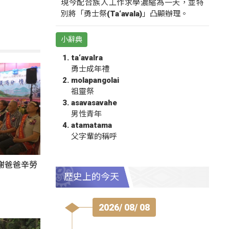
現今配合族人工作求學濃縮為一天，並特
別將「勇士祭(Ta‘avala)」凸顯辦理。
小辭典
ta‘avalra
勇士成年禮
molapangolai
祖靈祭
asavasavahe
男性青年
atamatama
父字輩的稱呼
謝爸爸辛勞
歷史上的今天
2026/ 08/ 08