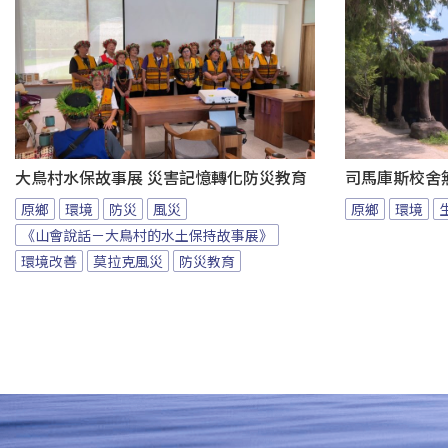
大鳥村水保故事展 災害記憶轉化防災教育
司馬庫斯校舍無
原鄉
環境
防災
風災
原鄉
環境
《山會說話－大鳥村的水土保持故事展》
環境改善
莫拉克風災
防災教育