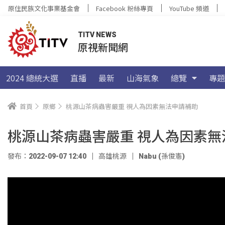
原住民族文化事業基金會
Facebook 粉絲專頁
YouTube 頻道
TITV NEWS
原視新聞網
2024 總統大選
直播
最新
山海氣象
總覽
專題
首頁
原鄉
桃源山茶病蟲害嚴重 視人為因素無法申請補助
桃源山茶病蟲害嚴重 視人為因素無
發布：2022-09-07 12:40
高雄桃源
Nabu (孫俊憲)