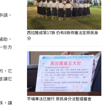
申請，
西拉雅成第17族 仍有8族待獲法定原民身
分
補助，
一些方
的，它
是讓它
平埔專法已施行 原民身分法暫緩審查
株，讓