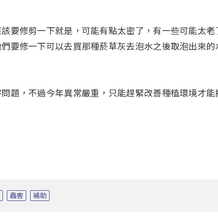
應該要修剪一下就是，可能有點太密了，有一些可能太老
他們要修一下可以去買那種菸草灰去泡水之後取泡出來的
害問題，不過今年異常嚴重，只能趕緊改善種植環境才能
境
蟲害
補助