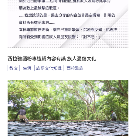
西拉雅語粉專遭疑內容有誤 族人憂傷文化
教文
生活
族語文化知識
西拉雅族