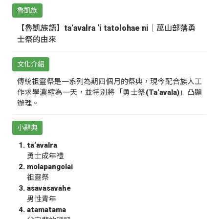
魯凱族
【魯凱族語】ta‘avalra ‘i tatolohae ni｜萬山部落勇
士祭的由來
文化介紹
傳統祖靈祭是一系列為期四個月的祭典，現今配合族人工
作求學濃縮為一天，並特別將「勇士祭(Ta‘avala)」凸顯
辦理。
小辭典
ta‘avalra
勇士成年禮
molapangolai
祖靈祭
asavasavahe
男性青年
atamatama