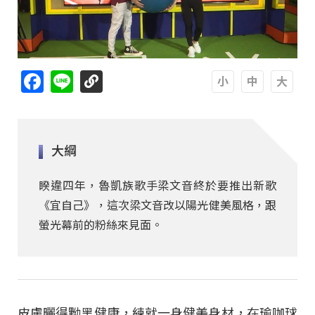
Facebook
Line
A
A
A
大綱
睽違四年，魯凱族歌手梁文音終於要推出新歌
《宜自己》，這次梁文音改以陽光健美風格，跟
螢光幕前的粉絲來見面。
皮膚曬得黝黑健康，練就一身健美身材，在瑜咖球