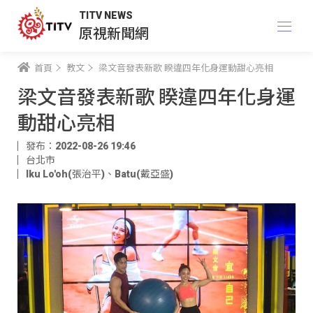
TITV NEWS
原視新聞網
首頁
教文
梁文音發表新歌 睽違四年化身運動甜心亮相
梁文音發表新歌 睽違四年化身運
動甜心亮相
發布：2022-08-26 19:46
台北市
Iku Lo'oh(張治平)
、
Batu(戴亞盛)