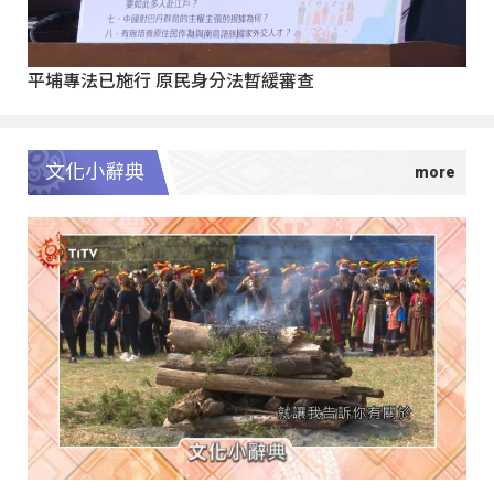
平埔專法已施行 原民身分法暫緩審查
文化小辭典