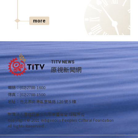
more
TITV NEWS
原視新聞網
電話：(02)2788-1600
傳真：(02)2788-1500
地址：台北市南港區重陽路 120 號 5 樓
財團法人原住民族文化事業基金會 版權所有
Copyright © 2021 Indigenous Peoples Cultural Foundation
All Rights Reserved .