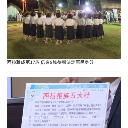
西拉雅成第17族 仍有8族待獲法定原民身分