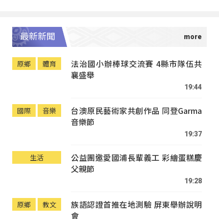
最新新聞
法治國小辦棒球交流賽 4縣市隊伍共
原鄉
體育
襄盛舉
19:44
台澳原民藝術家共創作品 同登Garma
國際
音樂
音樂節
19:37
公益團邀愛國浦長輩義工 彩繪蛋糕慶
生活
父親節
19:28
族語認證首推在地測驗 屏東舉辦說明
原鄉
教文
會