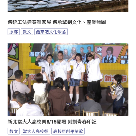
傳統工法建泰雅家屋 傳承擘劃文化、產業藍圖
原鄉
教文
醒來吧文化聚落
新北當大人高校祭8/15登場 刻劃青春印記
教文
當大人高校祭
高校原創畢業歌