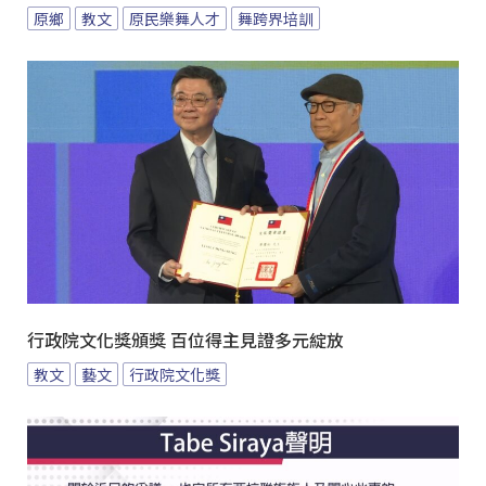
原鄉
教文
原民樂舞人才
舞跨界培訓
行政院文化獎頒獎 百位得主見證多元綻放
教文
藝文
行政院文化獎