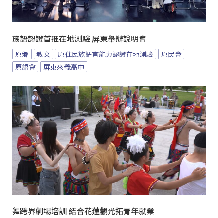
族語認證首推在地測驗 屏東舉辦說明會
原鄉
教文
原住民族語言能力認證在地測驗
原民會
原語會
屏東來義高中
舞跨界劇場培訓 結合花蓮觀光拓青年就業