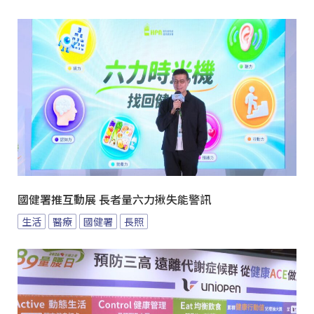
國健署推互動展 長者量六力揪失能警訊
生活
醫療
國健署
長照