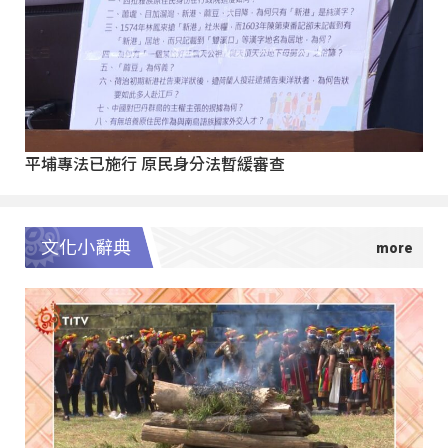
平埔專法已施行 原民身分法暫緩審查
文化小辭典