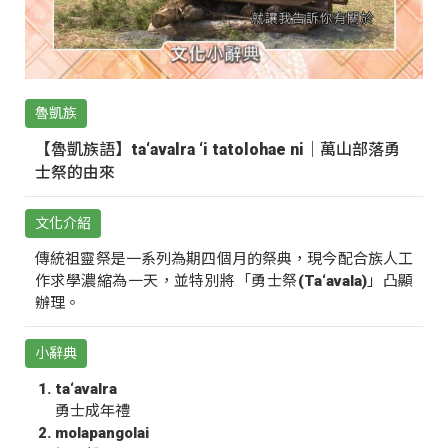
魯凱族
【魯凱族語】ta‘avalra ‘i tatolohae ni｜萬山部落勇
士祭的由來
文化介紹
傳統祖靈祭是一系列為期四個月的祭典，現今配合族人工
作求學濃縮為一天，並特別將「勇士祭(Ta‘avala)」凸顯
辦理。
小辭典
ta‘avalra
勇士成年禮
molapangolai