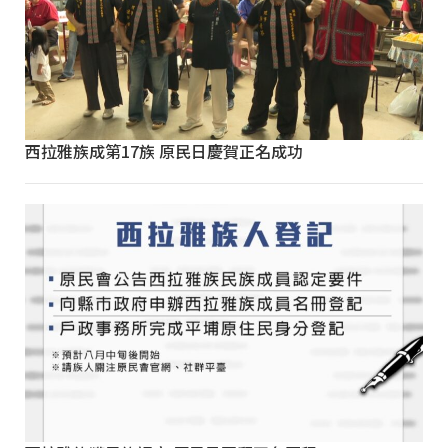
西拉雅族成第17族 原民日慶賀正名成功