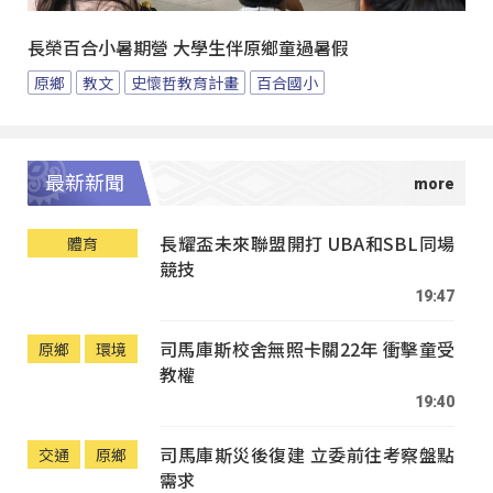
長榮百合小暑期營 大學生伴原鄉童過暑假
原鄉
教文
史懷哲教育計畫
百合國小
最新新聞
長耀盃未來聯盟開打 UBA和SBL同場
體育
競技
19:47
司馬庫斯校舍無照卡關22年 衝擊童受
原鄉
環境
教權
19:40
司馬庫斯災後復建 立委前往考察盤點
交通
原鄉
需求