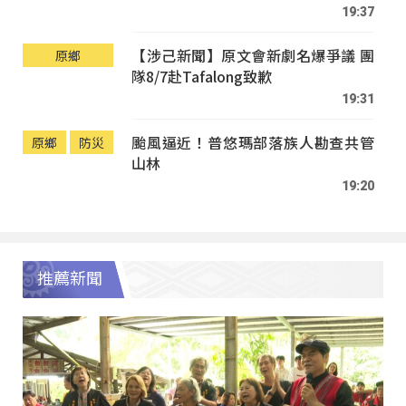
19:37
【涉己新聞】原文會新劇名爆爭議 團
原鄉
隊8/7赴Tafalong致歉
19:31
颱風逼近！普悠瑪部落族人勘查共管
原鄉
防災
山林
19:20
推薦新聞