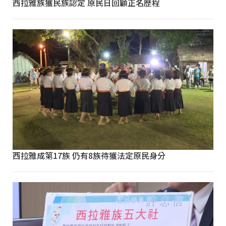
西拉雅族獲民族認定 原民日回顧正名歷程
西拉雅成第17族 仍有8族待獲法定原民身分