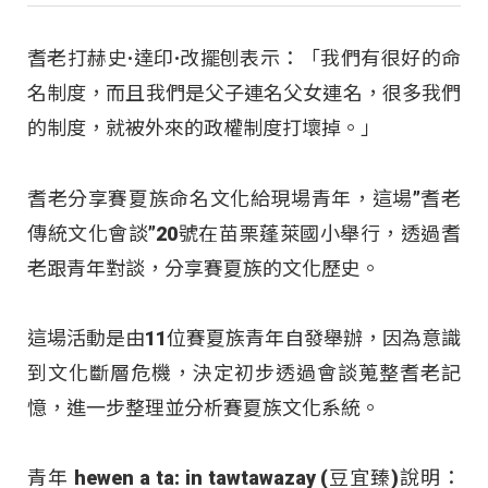
耆老打赫史·達印·改擺刨表示：「我們有很好的命
名制度，而且我們是父子連名父女連名，很多我們
的制度，就被外來的政權制度打壞掉。」
耆老分享賽夏族命名文化給現場青年，這場”耆老
傳統文化會談”20號在苗栗蓬萊國小舉行，透過耆
老跟青年對談，分享賽夏族的文化歷史。
這場活動是由11位賽夏族青年自發舉辦，因為意識
到文化斷層危機，決定初步透過會談蒐整耆老記
憶，進一步整理並分析賽夏族文化系統。
青年 hewen a ta: in tawtawazay (豆宜臻)說明：