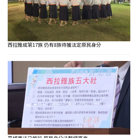
西拉雅成第17族 仍有8族待獲法定原民身分
平埔專法已施行 原民身分法暫緩審查