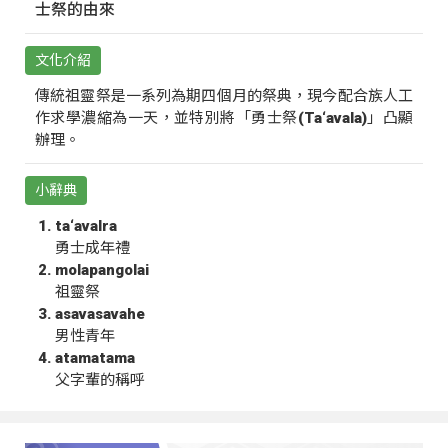
士祭的由來
文化介紹
傳統祖靈祭是一系列為期四個月的祭典，現今配合族人工
作求學濃縮為一天，並特別將「勇士祭(Ta‘avala)」凸顯
辦理。
小辭典
ta‘avalra
勇士成年禮
molapangolai
祖靈祭
asavasavahe
男性青年
atamatama
父字輩的稱呼