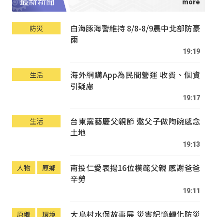
最新新聞
白海豚海警維持 8/8-8/9晨中北部防豪
防災
雨
19:19
海外網購App為民間營運 收費、個資
生活
引疑慮
19:17
台東窯藝慶父親節 邀父子做陶碗感念
生活
土地
19:13
南投仁愛表揚16位模範父親 感謝爸爸
人物
原鄉
辛勞
19:11
大鳥村水保故事展 災害記憶轉化防災
原鄉
環境