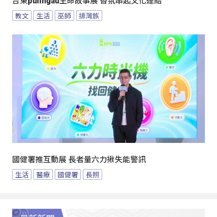
台東pulingau生命故事展 香氛串起文化連結
教文
生活
巫師
排灣族
國健署推互動展 長者量六力揪失能警訊
生活
醫療
國健署
長照