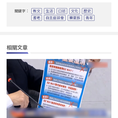
關鍵字：
教文
生活
口述
文化
歷史
耆老
自主座談會
賽夏族
青年
相關文章