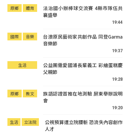
法治國小辦棒球交流賽 4縣市隊伍共
原鄉
體育
襄盛舉
19:44
台澳原民藝術家共創作品 同登Garma
國際
音樂
音樂節
19:37
公益團邀愛國浦長輩義工 彩繪蛋糕慶
生活
父親節
19:28
族語認證首推在地測驗 屏東舉辦說明
原鄉
教文
會
19:20
公視預算遭立院腰斬 恐流失內容創作
生活
立法院
人才