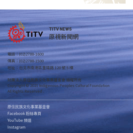
TITV NEWS
原視新聞網
電話：(02)2788-1600
傳真：(02)2788-1500
地址：台北市南港區重陽路 120 號 5 樓
財團法人原住民族文化事業基金會 版權所有
Copyright © 2021 Indigenous Peoples Cultural Foundation
All Rights Reserved .
原住民族文化事業基金會
Facebook 粉絲專頁
YouTube 頻道
Instagram