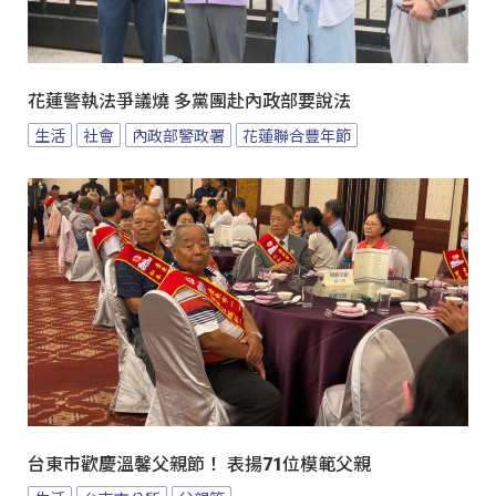
花蓮警執法爭議燒 多黨團赴內政部要說法
生活
社會
內政部警政署
花蓮聯合豐年節
台東市歡慶溫馨父親節！ 表揚71位模範父親