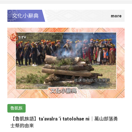
文化小辭典
魯凱族
【魯凱族語】ta‘avalra ‘i tatolohae ni｜萬山部落勇
士祭的由來