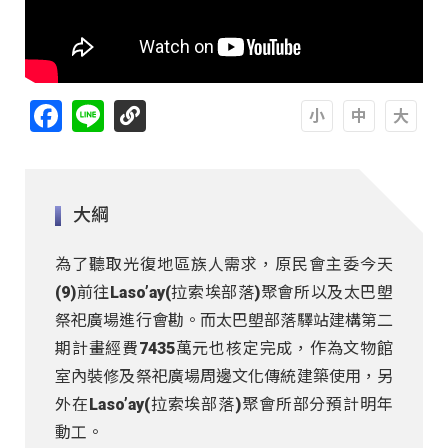
Facebook
Line
A
A
A
大綱
為了聽取光復地區族人需求，原民會主委今天
(9)前往Laso’ay(拉索埃部落)聚會所以及太巴塱
祭祀廣場進行會勘。而太巴塱部落驛站建構第二
期計畫經費7435萬元也核定完成，作為文物館
室內裝修及祭祀廣場周邊文化傳統建築使用，另
外在Laso’ay(拉索埃部落)聚會所部分預計明年
動工。