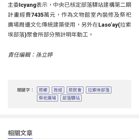
主委Icyang表示，中央已核定部落驛站建構第二期
計畫經費7435萬元，作為文物館室內裝修及祭祀
廣場周邊文化傳統建築使用，另外在Laso’ay(拉索
埃部落)聚會所部分預計明年動工。
責任編輯：孫立婷
關鍵字：
原鄉
政經
原民會
拉索埃部落
祭祀廣場
部落驛站
相關文章