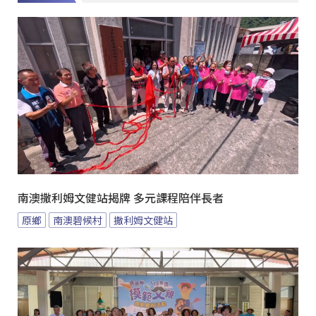
南澳撒利姆文健站揭牌 多元課程陪伴長者
原鄉
南澳碧候村
撒利姆文健站