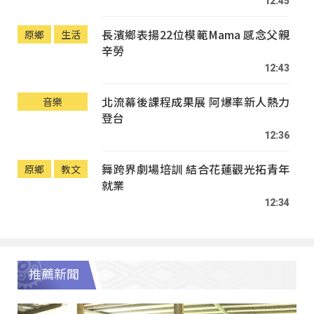
12:45
長濱鄉表揚22位模範Mama 感念父親
原鄉
生活
辛勞
12:43
北流幕後課程成果展 阿爆率新人熱力
音樂
登台
12:36
舞跨界劇場培訓 結合花蓮觀光拓青年
原鄉
教文
就業
12:34
推薦新聞