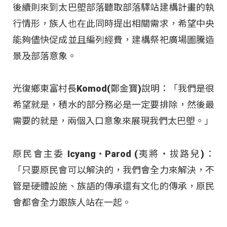
後續則來到太巴塱部落聽取部落驛站建構計畫的執
行情形，族人也在此同時提出相關需求，希望中央
能夠儘快促成並且編列經費，建構祭祀廣場圖騰造
景及部落意象。
光復鄉東富村長Komod(鄭金寶)說明：「我們是很
希望就是，積水的部分務必是一定要排除，然後最
需要的就是，兩個入口意象來展現我們太巴塱。」
原民會主委 Icyang‧Parod (夷將‧拔路兒)：
「只要原民會可以解決的，我們會全力來解決，不
管是硬體設施、族語的傳承還有文化的傳承，原民
會都會全力跟族人站在一起。