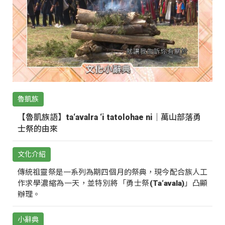
魯凱族
【魯凱族語】ta‘avalra ‘i tatolohae ni｜萬山部落勇
士祭的由來
文化介紹
傳統祖靈祭是一系列為期四個月的祭典，現今配合族人工
作求學濃縮為一天，並特別將「勇士祭(Ta‘avala)」凸顯
辦理。
小辭典