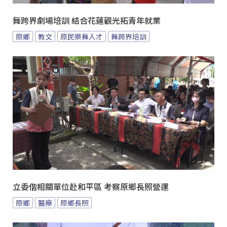
舞跨界劇場培訓 結合花蓮觀光拓青年就業
原鄉
教文
原民樂舞人才
舞跨界培訓
立委偕相關單位赴和平區 考察原鄉長照營運
原鄉
醫療
原鄉長照