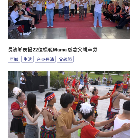
長濱鄉表揚22位模範Mama 感念父親辛勞
原鄉
生活
台東長濱
父親節