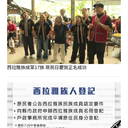
西拉雅族成第17族 原民日慶賀正名成功