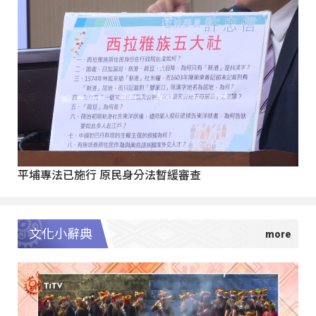
平埔專法已施行 原民身分法暫緩審查
文化小辭典