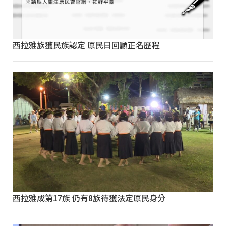
西拉雅族獲民族認定 原民日回顧正名歷程
西拉雅成第17族 仍有8族待獲法定原民身分