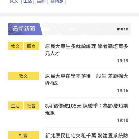
教文
生活
巫師
排灣族
最新新聞
原民大專生多就讀護理 學者籲培育多
教文
體育
元人才
19:19
原民大專在學率落後一般生 差距擴大
教文
近4成
19:16
8月豬價破105元 陳駿季：為節慶短期
生活
社會
現象
19:10
新北原民社宅欠租千萬 將建置系統防
社會