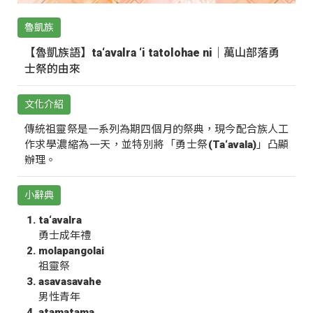
魯凱族
【魯凱族語】ta‘avalra ‘i tatolohae ni｜萬山部落勇
士祭的由來
文化介紹
傳統祖靈祭是一系列為期四個月的祭典，現今配合族人工
作求學濃縮為一天，並特別將「勇士祭(Ta‘avala)」凸顯
辦理。
小辭典
ta‘avalra
勇士成年禮
molapangolai
祖靈祭
asavasavahe
男性青年
atamatama