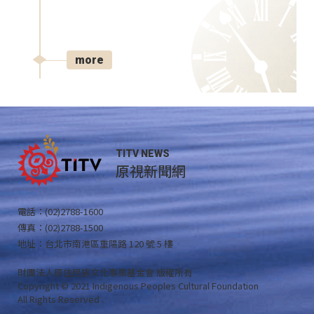
more
TITV NEWS
原視新聞網
電話：(02)2788-1600
傳真：(02)2788-1500
地址：台北市南港區重陽路 120 號 5 樓
財團法人原住民族文化事業基金會 版權所有
Copyright © 2021 Indigenous Peoples Cultural Foundation
All Rights Reserved .