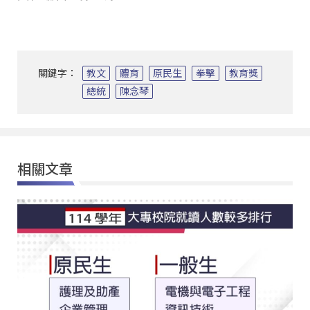
關鍵字：
教文
體育
原民生
拳擊
教育獎
總統
陳念琴
相關文章