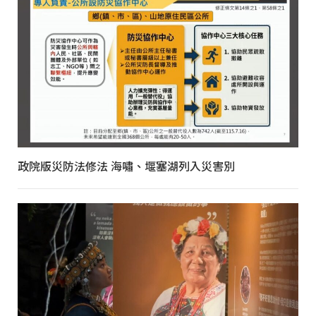
政院版災防法修法 海嘯、堰塞湖列入災害別