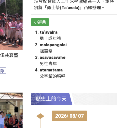
現今配合族人工作求學濃縮為一天，並特
別將「勇士祭(Ta‘avala)」凸顯辦理。
小辭典
ta‘avalra
勇士成年禮
molapangolai
祖靈祭
隊伍共襄盛
asavasavahe
男性青年
atamatama
棒隊
父字輩的稱呼
歷史上的今天
2026/ 08/ 07