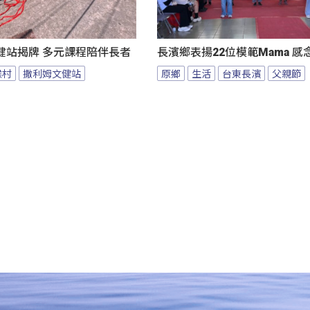
健站揭牌 多元課程陪伴長者
長濱鄉表揚22位模範Mama 
候村
撒利姆文健站
原鄉
生活
台東長濱
父親節