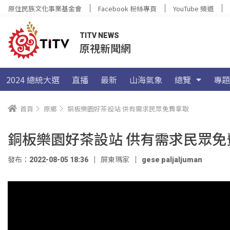
原住民族文化事業基金會
Facebook 粉絲專頁
YouTube 頻道
TITV NEWS
原視新聞網
2024 總統大選
直播
最新
山海氣象
總覽
專題
首頁
原鄉
銅板樂園好茶設站 供有需求民眾免費拿取
銅板樂園好茶設站 供有需求民眾免
發布：2022-08-05 18:36
屏東瑪家
gese paljaljuman