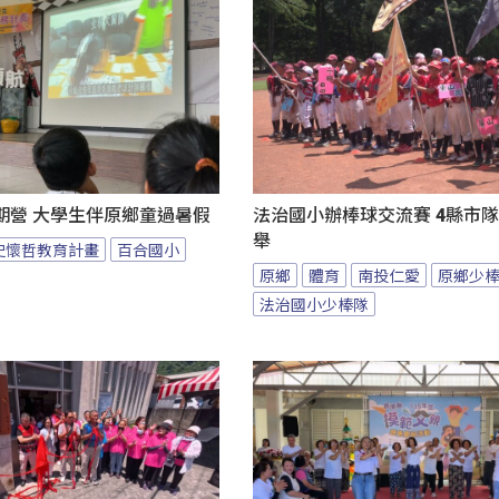
期營 大學生伴原鄉童過暑假
法治國小辦棒球交流賽 4縣市
舉
史懷哲教育計畫
百合國小
原鄉
體育
南投仁愛
原鄉少
法治國小少棒隊