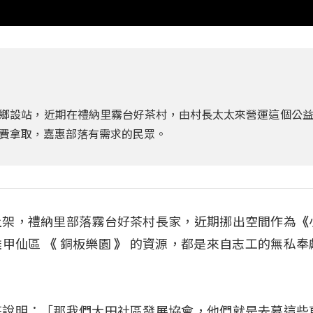
原鄉設站，近期在禮納里霧台好茶村，由村長太太來營運這個公
費拿取，嘉惠部落有需求的民眾。
上架，禮納里部落霧台好茶村長家，近期挪出空間作為
《
雄甲仙區
《
銅板樂園
》
的資源，都是來自志工的無私奉
花說明：「那我們大田社區發展協會，他們就是去募這些