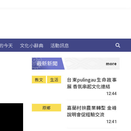
的今天
文化小辭典
活動訊息
最新新聞
台東pulingau生命故事
教文
生活
展 香氛串起文化連結
12:44
嘉蘭村拚農業轉型 金峰
原鄉
說明會促經驗交流
12:41