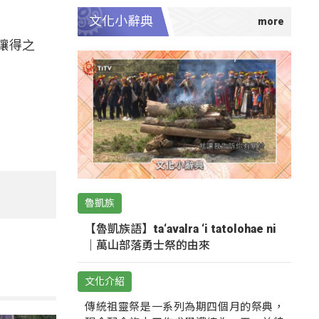
文化小辭典
讓得之
魯凱族
【魯凱族語】ta‘avalra ‘i tatolohae ni
｜萬山部落勇士祭的由來
文化介紹
傳統祖靈祭是一系列為期四個月的祭典，