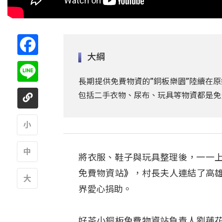
Facebook
大綱
Line
長期提供免費物資的”銅板樂園”陸續在
包括二手衣物、尿布、玩具等物資都是免
A
將衣服、鞋子與玩具整理後，一一
A
免費物資站
》
，村長夫人連結了高
界愛心捐助。
A
好茶小銅板免費物資站負責人劉蓮