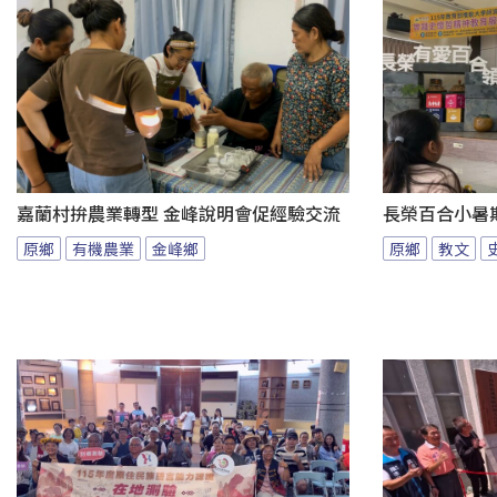
嘉蘭村拚農業轉型 金峰說明會促經驗交流
長榮百合小暑
原鄉
有機農業
金峰鄉
原鄉
教文