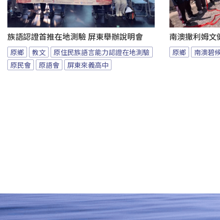
族語認證首推在地測驗 屏東舉辦說明會
南澳撒利姆文
原鄉
教文
原住民族語言能力認證在地測驗
原鄉
南澳碧
原民會
原語會
屏東來義高中