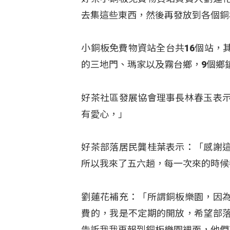
去集這些東西，然後再發放到各個銅
小銅板免費物資站全台共16個站，
的三地門、瑪家以及霧台鄉，9個鄉
好茶社區發展協會理事長林春玉表
有愛心，」
好茶部落居民龔桂葉表示：「感謝
所以我來了五六趟，每一次來的時候
劉蓮花補充：「所謂銅板樂園，因
費的，我是不定期的開放，希望部
告訴我我再報到銅板樂園裡面，他們