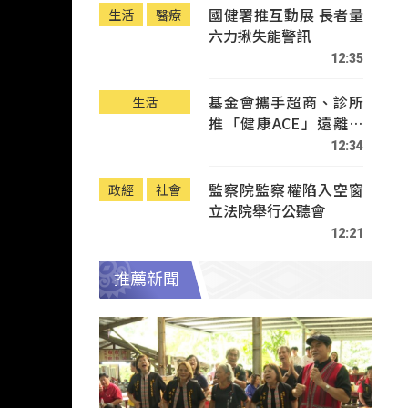
國健署推互動展 長者量
生活
醫療
六力揪失能警訊
12:35
基金會攜手超商、診所
生活
推「健康ACE」遠離疾
病
12:34
監察院監察權陷入空窗
政經
社會
立法院舉行公聽會
12:21
推薦新聞