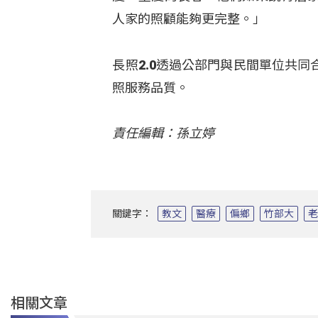
人家的照顧能夠更完整。」
長照2.0透過公部門與民間單位共
照服務品質。
責任編輯：孫立婷
關鍵字：
教文
醫療
偏鄉
竹部大
相關文章