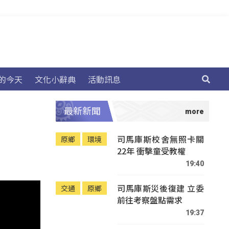
的今天
文化小辭典
活動訊息
最新新聞
司馬庫斯校舍無照卡關
原鄉
環境
22年 衝擊童受教權
19:40
司馬庫斯災後復建 立委
交通
原鄉
前往考察盤點需求
19:37