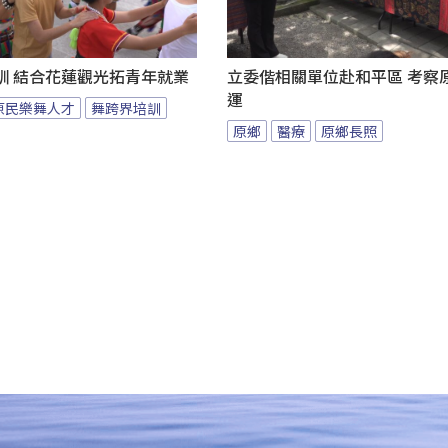
訓 結合花蓮觀光拓青年就業
立委偕相關單位赴和平區 考察
運
原民樂舞人才
舞跨界培訓
原鄉
醫療
原鄉長照