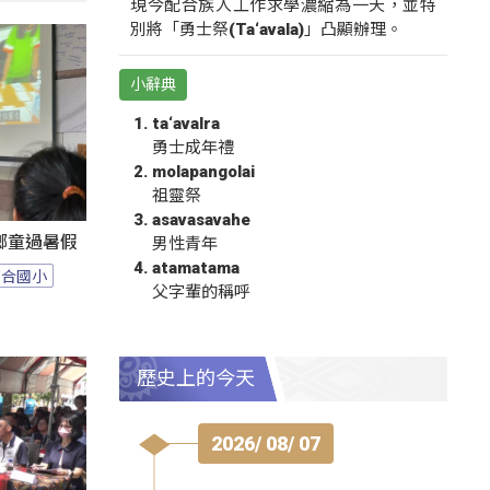
現今配合族人工作求學濃縮為一天，並特
別將「勇士祭(Ta‘avala)」凸顯辦理。
小辭典
ta‘avalra
勇士成年禮
molapangolai
祖靈祭
asavasavahe
鄉童過暑假
男性青年
atamatama
百合國小
父字輩的稱呼
歷史上的今天
2026/ 08/ 07