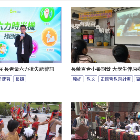
展 長者量六力揪失能警訊
長榮百合小暑期營 大學生伴原
國健署
長照
原鄉
教文
史懷哲教育計畫