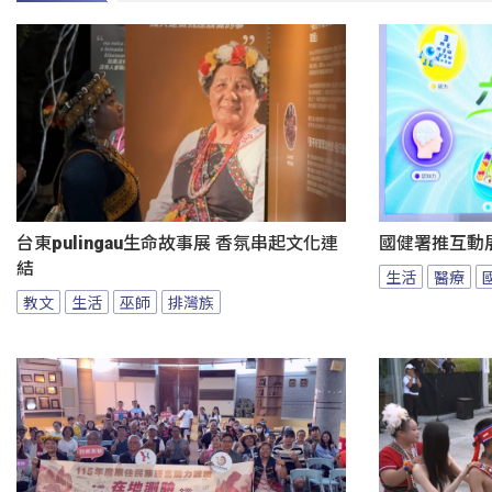
台東pulingau生命故事展 香氛串起文化連
國健署推互動
結
生活
醫療
教文
生活
巫師
排灣族