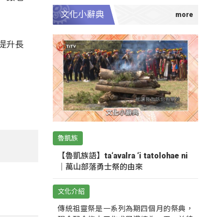
文化小辭典
提升長
魯凱族
【魯凱族語】ta‘avalra ‘i tatolohae ni
｜萬山部落勇士祭的由來
文化介紹
傳統祖靈祭是一系列為期四個月的祭典，