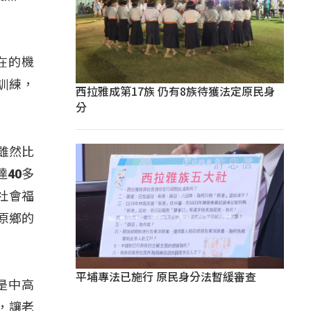
在的機
訓練，
西拉雅成第17族 仍有8族待獲法定原民身
分
雖然比
40多
社會福
原鄉的
平埔專法已施行 原民身分法暫緩審查
是中高
，讓老