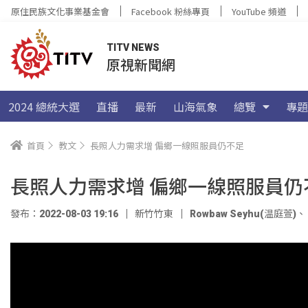
原住民族文化事業基金會
Facebook 粉絲專頁
YouTube 頻道
TITV NEWS
原視新聞網
2024 總統大選
直播
最新
山海氣象
總覽
專題
首頁
教文
長照人力需求增 偏鄉一線照服員仍不足
長照人力需求增 偏鄉一線照服員仍
發布：2022-08-03 19:16
新竹竹東
Rowbaw Seyhu(温庭萱)
、