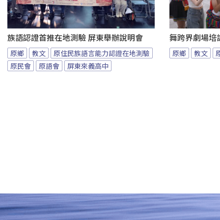
族語認證首推在地測驗 屏東舉辦說明會
舞跨界劇場培
原鄉
教文
原住民族語言能力認證在地測驗
原鄉
教文
原民會
原語會
屏東來義高中