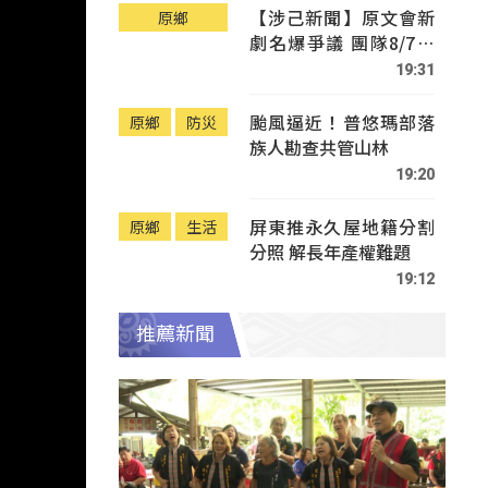
【涉己新聞】原文會新
原鄉
劇名爆爭議 團隊8/7赴
Tafalong致歉
19:31
颱風逼近！普悠瑪部落
原鄉
防災
族人勘查共管山林
19:20
屏東推永久屋地籍分割
原鄉
生活
分照 解長年產權難題
19:12
推薦新聞