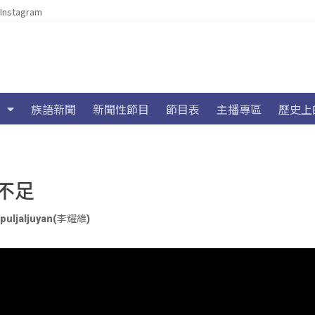
Instagram
族語新聞
新聞性節目
節目表
主播專區
歷史上
不足
puljaljuyan(李耀維)