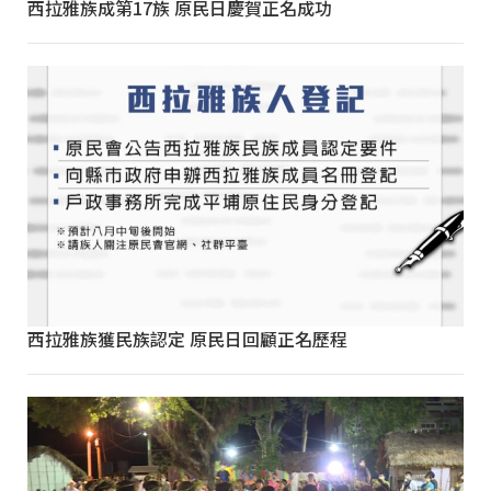
西拉雅族成第17族 原民日慶賀正名成功
西拉雅族獲民族認定 原民日回顧正名歷程