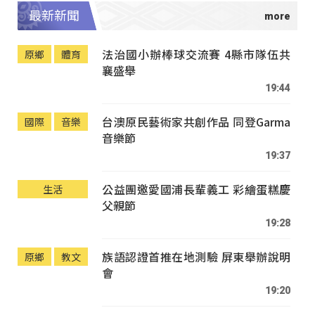
最新新聞
法治國小辦棒球交流賽 4縣市隊伍共
原鄉
體育
襄盛舉
19:44
台澳原民藝術家共創作品 同登Garma
國際
音樂
音樂節
19:37
公益團邀愛國浦長輩義工 彩繪蛋糕慶
生活
父親節
19:28
族語認證首推在地測驗 屏東舉辦說明
原鄉
教文
會
19:20