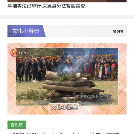
平埔專法已施行 原民身分法暫緩審查
文化小辭典
魯凱族