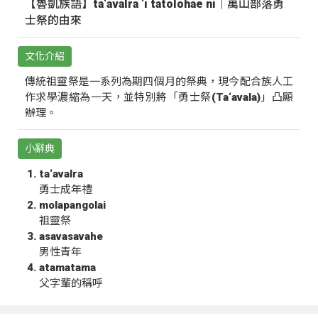
【魯凱族語】ta‘avalra ‘i tatolohae ni｜萬山部落勇
士祭的由來
文化介紹
傳統祖靈祭是一系列為期四個月的祭典，現今配合族人工
作求學濃縮為一天，並特別將「勇士祭(Ta‘avala)」凸顯
辦理。
小辭典
ta‘avalra
勇士成年禮
molapangolai
祖靈祭
asavasavahe
男性青年
atamatama
父字輩的稱呼