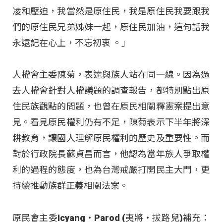
凌和壓迫，我當然是原住民，我是原住民我要跟我
們的原住民兄弟姊妹一起，原住民加油，這句話我
永遠記在心上，不忘初衷 。」
人權會主委陳菊，表達與族人站在同一線。因為過
去人權會針對人權議題的調查報告，都特別點出原
住民族觀點的問題，也曾在原民相關釋憲案提出意
見。看見原民權利仍有不足，陳菊表示下半年將深
耕教育，讓國人理解原民權利的歷史及重要性。而
對於行政院長蘇貞昌而言，他認為當年族人爭取權
利的過程的態度，也為台灣戒嚴打開民主大門，更
持續推動族群正義相關法案。
原民會主委Icyang‧Parod (夷將‧拔路兒)補充：