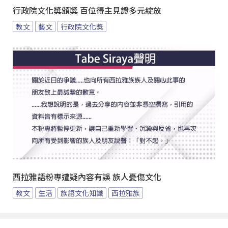
行政院文化獎頒獎 百位得主見證多元綻放
教文
藝文
行政院文化獎
西拉雅語粉專遭疑內容有誤 族人憂傷文化
教文
生活
族語文化知識
西拉雅族