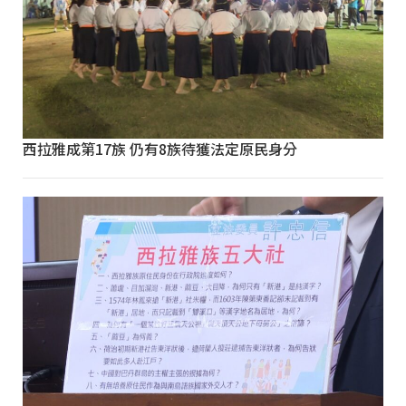
西拉雅成第17族 仍有8族待獲法定原民身分