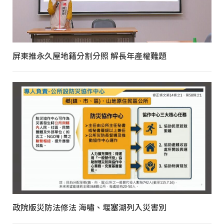
屏東推永久屋地籍分割分照 解長年產權難題
政院版災防法修法 海嘯、堰塞湖列入災害別