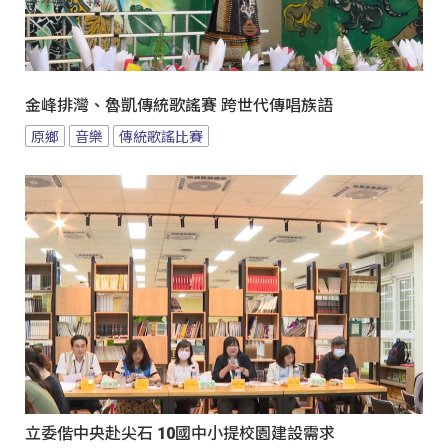
金峰排灣、魯凱傳統歌謠賽 跨世代傳唱族語
原鄉
音樂
傳統歌謠比賽
立委偕中央赴尖石 10國中小提校園建設需求