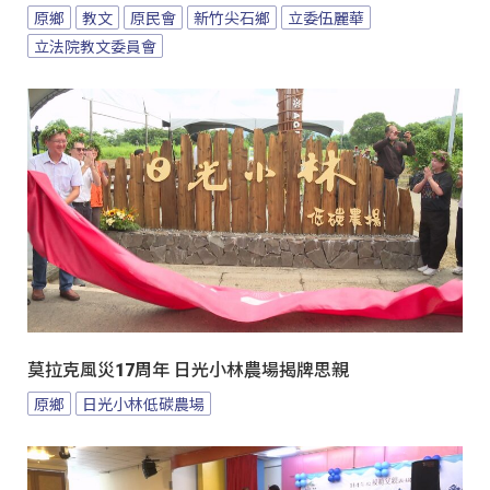
原鄉
教文
原民會
新竹尖石鄉
立委伍麗華
立法院教文委員會
莫拉克風災17周年 日光小林農場揭牌思親
原鄉
日光小林低碳農場