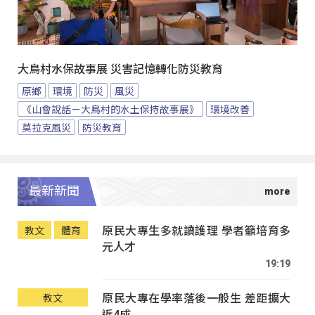
大鳥村水保故事展 災害記憶轉化防災教育
原鄉
環境
防災
風災
《山會說話－大鳥村的水土保持故事展》
環境改善
莫拉克風災
防災教育
最新新聞
原民大專生多就讀護理 學者籲培育多
教文
體育
元人才
19:19
原民大專在學率落後一般生 差距擴大
教文
近4成