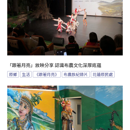
「跟著月亮」放映分享 認識布農文化深厚底蘊
原鄉
生活
《跟著月亮》
布農族紀錄片
花蓮原民處