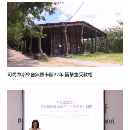
司馬庫斯校舍無照卡關22年 衝擊童受教權