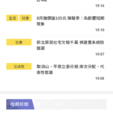
19:16
8月豬價破105元 陳駿季：為節慶短期
生活
社會
現象
19:10
新北原民社宅欠租千萬 將建置系統防
社會
錯漏
19:07
取消山、平原立委分類 席次分配、代
立法院
表性惹議
19:04
推薦新聞