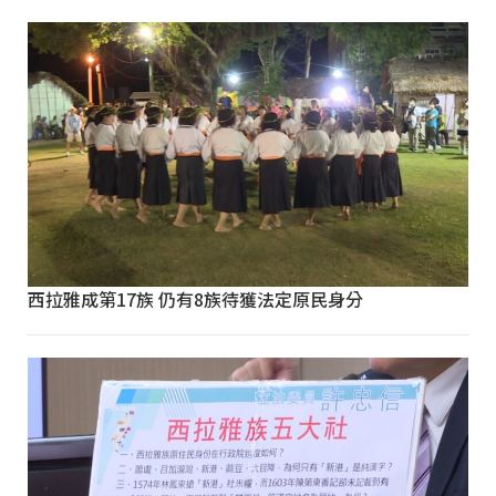
西拉雅成第17族 仍有8族待獲法定原民身分