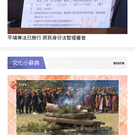
平埔專法已施行 原民身分法暫緩審查
文化小辭典