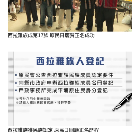
西拉雅族成第17族 原民日慶賀正名成功
西拉雅族獲民族認定 原民日回顧正名歷程