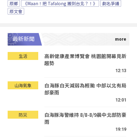
原鄉
《Maan！把 Tafalong 搬到台北？！》
劇名爭議
原文會
最新新聞
高齡健康產業博覽會 桃園館開幕見新
生活
趨勢
12:13
白海豚白天減弱為輕颱 中部以北有局
山海氣象
部豪雨
12:01
白海豚海警維持 8/8-8/9晨中北部防豪
防災
雨
19:19