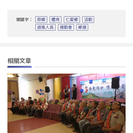
關鍵字：
原鄉
體育
仁愛鄉
活動
語推人員
運動會
鄉運
相關文章