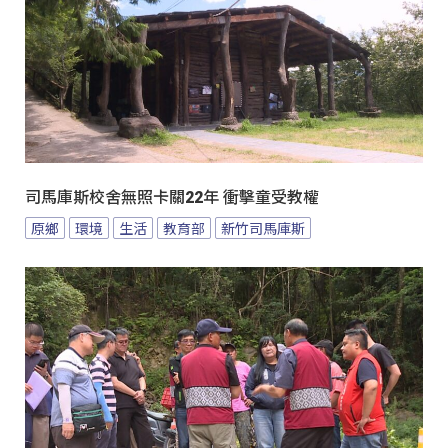
司馬庫斯校舍無照卡關22年 衝擊童受教權
原鄉
環境
生活
教育部
新竹司馬庫斯