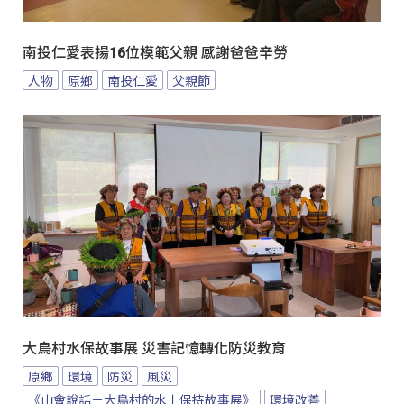
南投仁愛表揚16位模範父親 感謝爸爸辛勞
人物
原鄉
南投仁愛
父親節
大鳥村水保故事展 災害記憶轉化防災教育
原鄉
環境
防災
風災
《山會說話－大鳥村的水土保持故事展》
環境改善