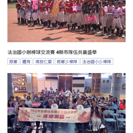
法治國小辦棒球交流賽 4縣市隊伍共襄盛舉
原鄉
體育
南投仁愛
原鄉少棒隊
法治國小少棒隊