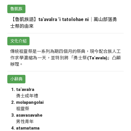
魯凱族
【魯凱族語】ta‘avalra ‘i tatolohae ni｜萬山部落勇
士祭的由來
文化介紹
傳統祖靈祭是一系列為期四個月的祭典，現今配合族人工
作求學濃縮為一天，並特別將「勇士祭(Ta‘avala)」凸顯
辦理。
小辭典
ta‘avalra
勇士成年禮
molapangolai
祖靈祭
asavasavahe
男性青年
atamatama