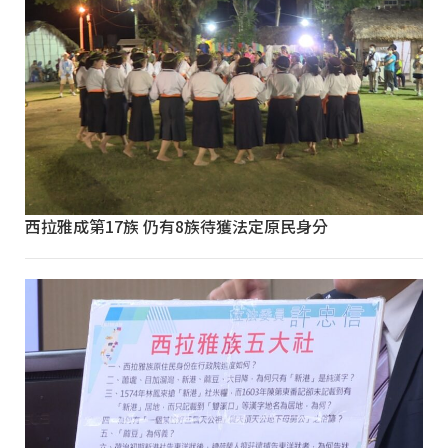
西拉雅成第17族 仍有8族待獲法定原民身分