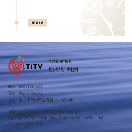
more
TITV NEWS
原視新聞網
電話：(02)2788-1600
傳真：(02)2788-1500
地址：台北市南港區重陽路 120 號 5 樓
財團法人原住民族文化事業基金會 版權所有
Copyright © 2021 Indigenous Peoples Cultural Foundation
All Rights Reserved .