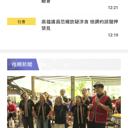
聽會
12:21
高雄議員范織欽疑涉貪 檢調約談聲押
社會
禁見
12:19
推薦新聞