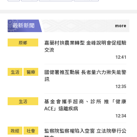
最新新聞
嘉蘭村拚農業轉型 金峰說明會促經驗
原鄉
交流
12:41
國健署推互動展 長者量六力揪失能警
生活
醫療
訊
12:35
基金會攜手超商、診所 推「健康
生活
ACE」遠離疾病
12:34
監察院監察權陷入空窗 立法院舉行公
政經
社會