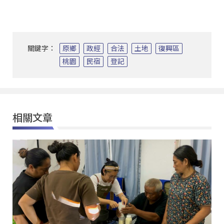
關鍵字：
原鄉
政經
合法
土地
復興區
桃園
民宿
登記
相關文章