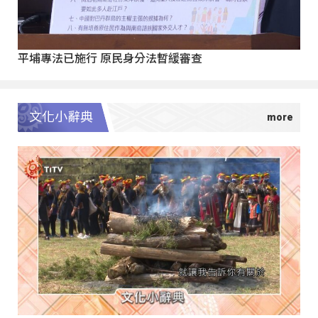
平埔專法已施行 原民身分法暫緩審查
文化小辭典