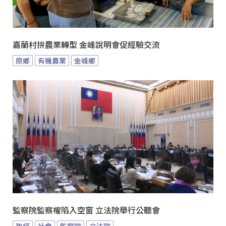
嘉蘭村拚農業轉型 金峰說明會促經驗交流
原鄉
有機農業
金峰鄉
監察院監察權陷入空窗 立法院舉行公聽會
政經
社會
監察院
立法院