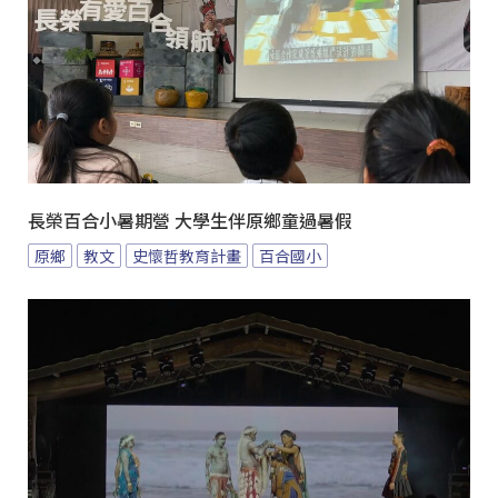
長榮百合小暑期營 大學生伴原鄉童過暑假
原鄉
教文
史懷哲教育計畫
百合國小