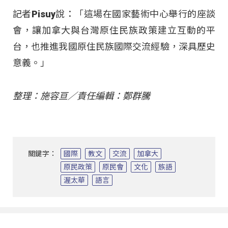
記者Pisuy說：「這場在國家藝術中心舉行的座談
會，讓加拿大與台灣原住民族政策建立互動的平
台，也推進我國原住民族國際交流經驗，深具歷史
意義。」
整理：施容亘／責任編輯：鄭群騰
關鍵字：
國際
教文
交流
加拿大
原民政策
原民會
文化
族語
渥太華
語言