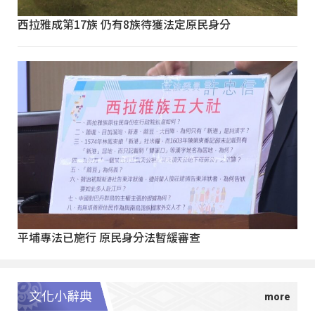
西拉雅成第17族 仍有8族待獲法定原民身分
平埔專法已施行 原民身分法暫緩審查
文化小辭典