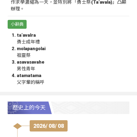
作求學濃縮為一天，並特別將「勇士祭(Ta‘avala)」凸顯
辦理。
小辭典
ta‘avalra
勇士成年禮
molapangolai
祖靈祭
asavasavahe
男性青年
atamatama
父字輩的稱呼
歷史上的今天
2026/ 08/ 08