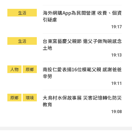
海外網購App為民間營運 收費、個資
生活
引疑慮
19:17
台東窯藝慶父親節 邀父子做陶碗感念
生活
土地
19:13
南投仁愛表揚16位模範父親 感謝爸爸
人物
原鄉
辛勞
19:11
大鳥村水保故事展 災害記憶轉化防災
原鄉
環境
教育
19:08