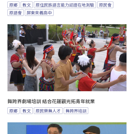
原鄉
教文
原住民族語言能力認證在地測驗
原民會
原語會
屏東來義高中
舞跨界劇場培訓 結合花蓮觀光拓青年就業
原鄉
教文
原民樂舞人才
舞跨界培訓