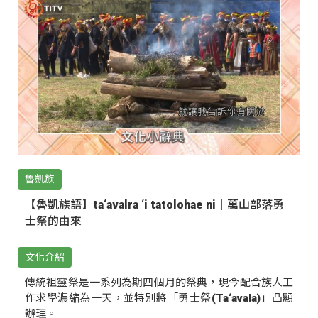
魯凱族
【魯凱族語】ta‘avalra ‘i tatolohae ni｜萬山部落勇
士祭的由來
文化介紹
傳統祖靈祭是一系列為期四個月的祭典，現今配合族人工
作求學濃縮為一天，並特別將「勇士祭(Ta‘avala)」凸顯
辦理。