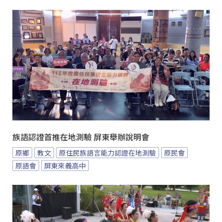
族語認證首推在地測驗 屏東舉辦說明會
原鄉
教文
原住民族語言能力認證在地測驗
原民會
原語會
屏東來義高中