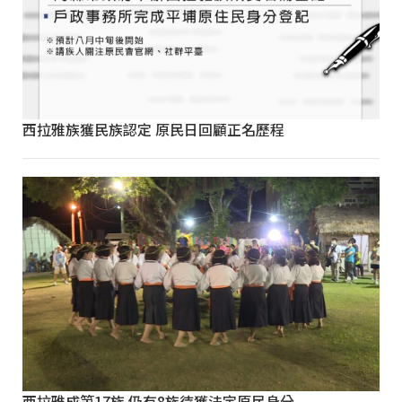
西拉雅族獲民族認定 原民日回顧正名歷程
西拉雅成第17族 仍有8族待獲法定原民身分