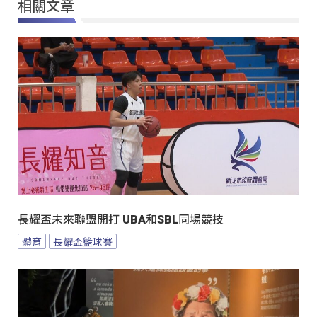
相關文章
長耀盃未來聯盟開打 UBA和SBL同場競技
體育
長耀盃籃球賽