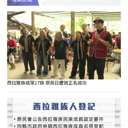
西拉雅族成第17族 原民日慶賀正名成功