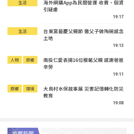
海外網購App為民間營運 收費、個資
生活
引疑慮
19:17
台東窯藝慶父親節 邀父子做陶碗感念
生活
土地
19:13
南投仁愛表揚16位模範父親 感謝爸爸
人物
原鄉
辛勞
19:11
大鳥村水保故事展 災害記憶轉化防災
原鄉
環境
教育
19:08
推薦新聞