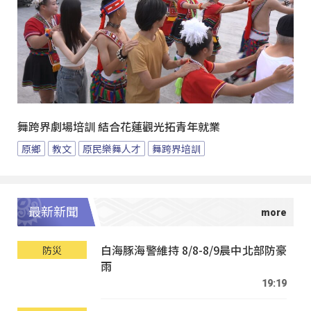
舞跨界劇場培訓 結合花蓮觀光拓青年就業
原鄉
教文
原民樂舞人才
舞跨界培訓
最新新聞
白海豚海警維持 8/8-8/9晨中北部防豪
防災
雨
19:19