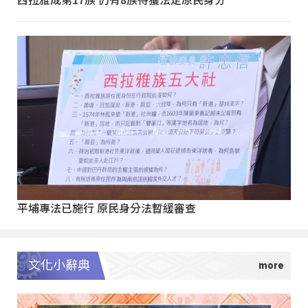
平埔專法已施行 原民身分法暫緩審查
文化小辭典