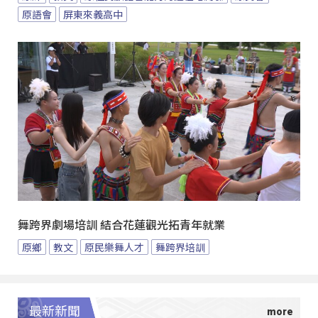
原語會
屏東來義高中
舞跨界劇場培訓 結合花蓮觀光拓青年就業
原鄉
教文
原民樂舞人才
舞跨界培訓
最新新聞