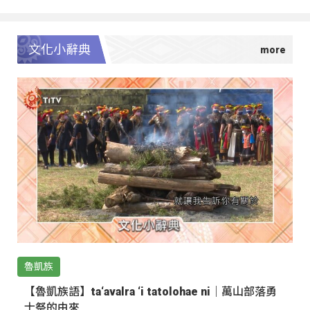
文化小辭典
魯凱族
【魯凱族語】ta‘avalra ‘i tatolohae ni｜萬山部落勇
士祭的由來