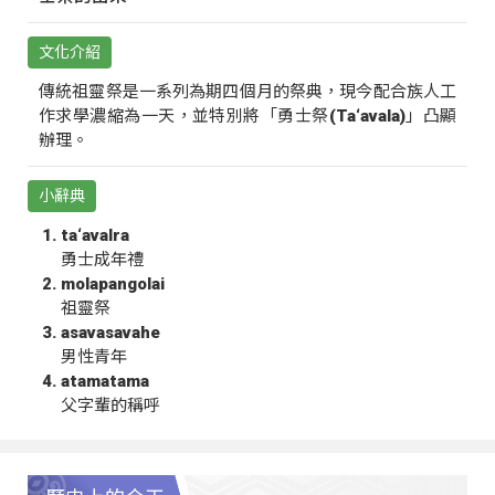
文化介紹
傳統祖靈祭是一系列為期四個月的祭典，現今配合族人工
作求學濃縮為一天，並特別將「勇士祭(Ta‘avala)」凸顯
辦理。
小辭典
ta‘avalra
勇士成年禮
molapangolai
祖靈祭
asavasavahe
男性青年
atamatama
父字輩的稱呼