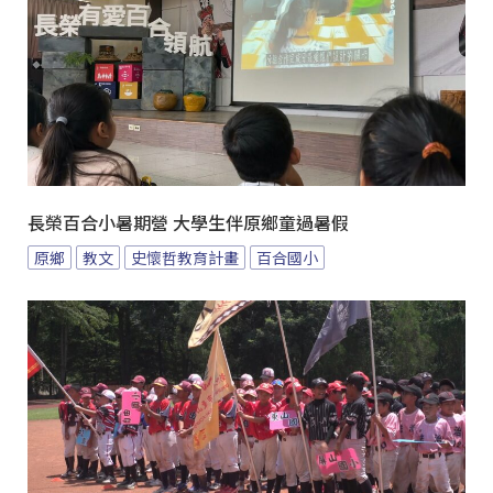
長榮百合小暑期營 大學生伴原鄉童過暑假
原鄉
教文
史懷哲教育計畫
百合國小