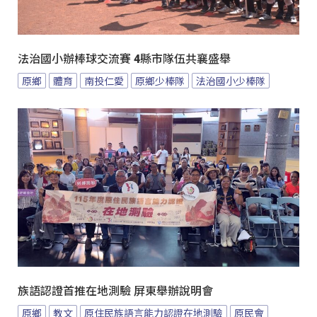
法治國小辦棒球交流賽 4縣市隊伍共襄盛舉
原鄉
體育
南投仁愛
原鄉少棒隊
法治國小少棒隊
族語認證首推在地測驗 屏東舉辦說明會
原鄉
教文
原住民族語言能力認證在地測驗
原民會