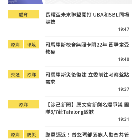
長耀盃未來聯盟開打 UBA和SBL同場
體育
競技
19:47
司馬庫斯校舍無照卡關22年 衝擊童受
原鄉
環境
教權
19:40
司馬庫斯災後復建 立委前往考察盤點
交通
原鄉
需求
19:37
【涉己新聞】原文會新劇名爆爭議 團
原鄉
隊8/7赴Tafalong致歉
19:31
颱風逼近！普悠瑪部落族人勘查共管
原鄉
防災