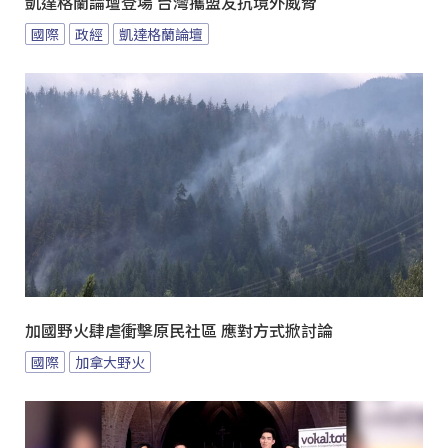
凱達格蘭論壇登場 台灣攜盟友抗境外威脅
國際
政經
凱達格蘭論壇
加國野火肆虐衝擊原民社區 應對方式掀討論
國際
加拿大野火