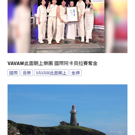
VAVAW此面朝上樂團 國際阿卡貝拉賽奪金
國際
音樂
VAVAW此面朝上
金牌