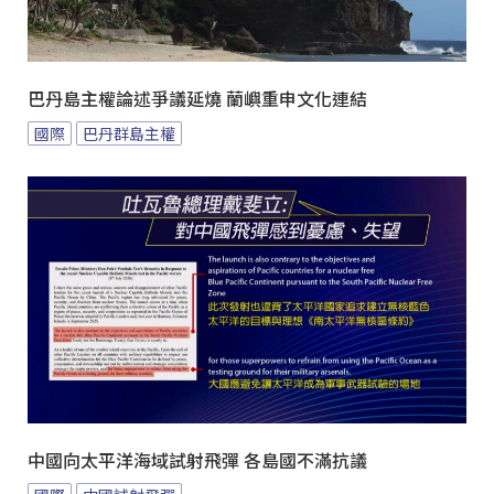
巴丹島主權論述爭議延燒 蘭嶼重申文化連結
國際
巴丹群島主權
中國向太平洋海域試射飛彈 各島國不滿抗議