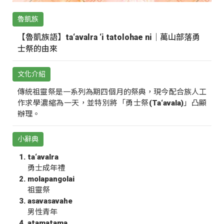
魯凱族
【魯凱族語】ta‘avalra ‘i tatolohae ni｜萬山部落勇
士祭的由來
文化介紹
傳統祖靈祭是一系列為期四個月的祭典，現今配合族人工
作求學濃縮為一天，並特別將「勇士祭(Ta‘avala)」凸顯
辦理。
小辭典
ta‘avalra
勇士成年禮
molapangolai
祖靈祭
asavasavahe
男性青年
atamatama