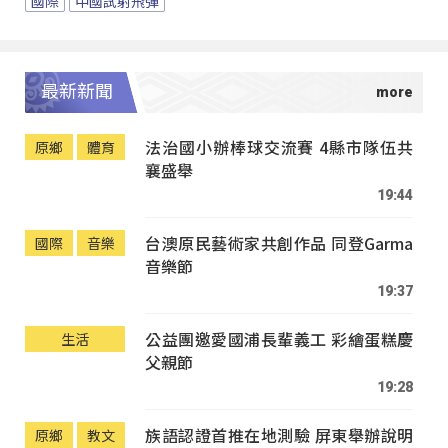
國際
中國試射飛彈
最新新聞
法治國小辦棒球交流賽 4縣市隊伍共
原鄉
體育
襄盛舉
19:44
台澳原民藝術家共創作品 同登Garma
國際
音樂
音樂節
19:37
公益團邀愛國浦長輩義工 彩繪蛋糕慶
生活
父親節
19:28
族語認證首推在地測驗 屏東舉辦說明
原鄉
教文