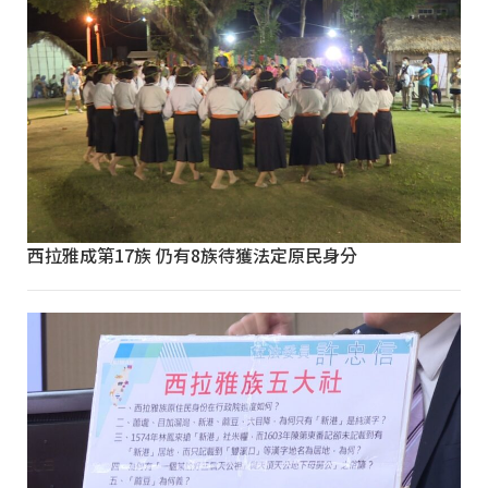
西拉雅成第17族 仍有8族待獲法定原民身分