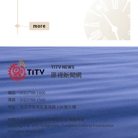
more
TITV NEWS
原視新聞網
電話：(02)2788-1600
傳真：(02)2788-1500
地址：台北市南港區重陽路 120 號 5 樓
財團法人原住民族文化事業基金會 版權所有
Copyright © 2021 Indigenous Peoples Cultural Foundation
All Rights Reserved .