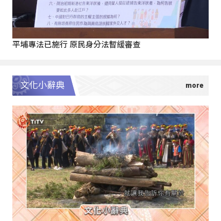
平埔專法已施行 原民身分法暫緩審查
文化小辭典