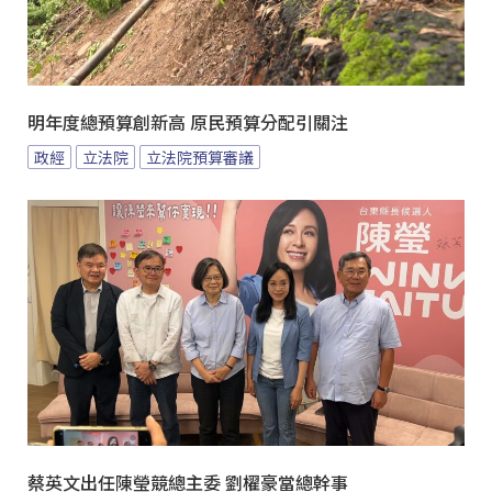
明年度總預算創新高 原民預算分配引關注
政經
立法院
立法院預算審議
蔡英文出任陳瑩競總主委 劉櫂豪當總幹事