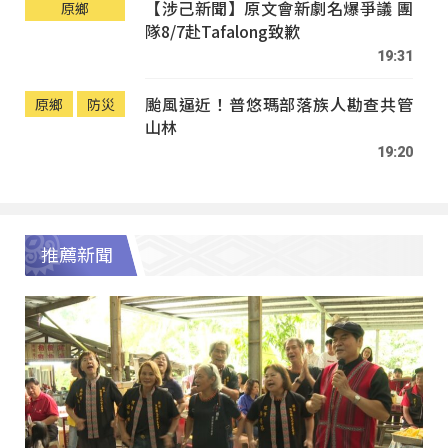
【涉己新聞】原文會新劇名爆爭議 團
原鄉
隊8/7赴Tafalong致歉
19:31
颱風逼近！普悠瑪部落族人勘查共管
原鄉
防災
山林
19:20
推薦新聞