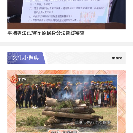
平埔專法已施行 原民身分法暫緩審查
文化小辭典