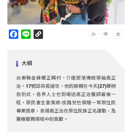
Facebook
Line
A
A
A
大綱
台東縣金峰鄉正興村、介達部落傳統領袖高正
治，17號因染疫過世。他的族親在今天(27)舉辦
告別式，各界人士也到場送高正治醫師最後一
程，原民會主委夷將·拔路兒也頒贈一等原住民
專業獎章，表揚高正治在原住民族正名運動，及
醫療服務領域中的貢獻。