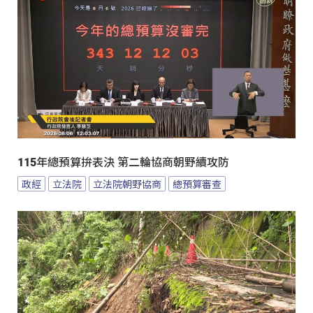
115年總預算拚表決 第二輪協商朝野續攻防
政經
立法院
立法院朝野協商
總預算審查