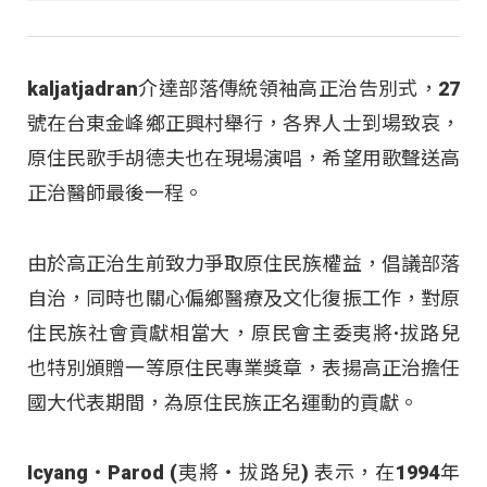
kaljatjadran介達部落傳統領袖高正治告別式，27
號在台東金峰鄉正興村舉行，各界人士到場致哀，
原住民歌手胡德夫也在現場演唱，希望用歌聲送高
正治醫師最後一程。
由於高正治生前致力爭取原住民族權益，倡議部落
自治，同時也關心偏鄉醫療及文化復振工作，對原
住民族社會貢獻相當大，原民會主委夷將·拔路兒
也特別頒贈一等原住民專業獎章，表揚高正治擔任
國大代表期間，為原住民族正名運動的貢獻。
Icyang‧Parod (夷將‧拔路兒) 表示，在1994年