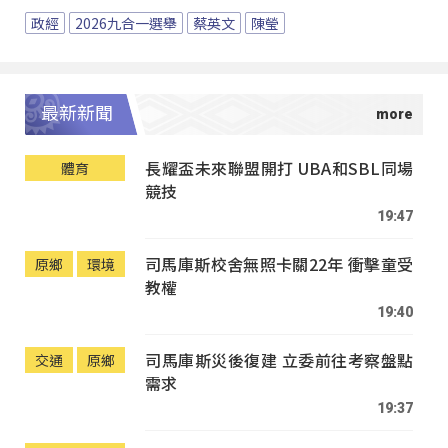
政經
2026九合一選舉
蔡英文
陳瑩
最新新聞
長耀盃未來聯盟開打 UBA和SBL同場
體育
競技
19:47
司馬庫斯校舍無照卡關22年 衝擊童受
原鄉
環境
教權
19:40
司馬庫斯災後復建 立委前往考察盤點
交通
原鄉
需求
19:37