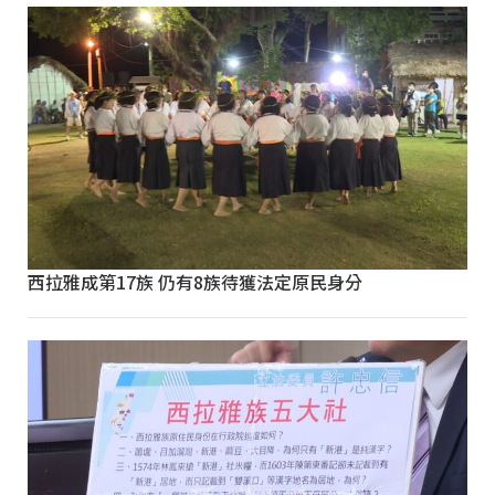
西拉雅成第17族 仍有8族待獲法定原民身分