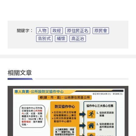
關鍵字：
人物
政經
原住民正名
原民會
告別式
緬懷
高正治
相關文章