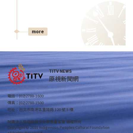
more
TITV NEWS
原視新聞網
電話：(02)2788-1600
傳真：(02)2788-1500
地址：台北市南港區重陽路 120 號 5 樓
財團法人原住民族文化事業基金會 版權所有
Copyright © 2021 Indigenous Peoples Cultural Foundation
All Rights Reserved .