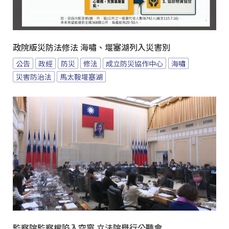
政院版災防法修法 海嘯、堰塞湖列入災害別
公告
政經
防災
修法
成立防災協作中心
海嘯
災害防治法
馬太鞍堰塞湖
監察院監察權陷入空窗 立法院舉行公聽會