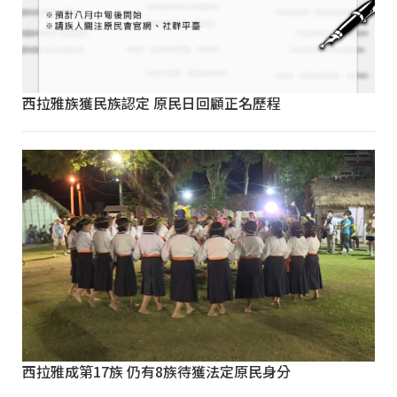
西拉雅族獲民族認定 原民日回顧正名歷程
西拉雅成第17族 仍有8族待獲法定原民身分