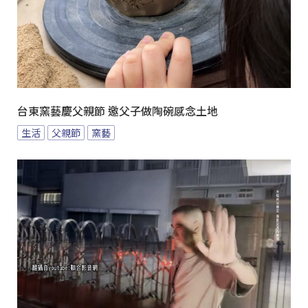
台東窯藝慶父親節 邀父子做陶碗感念土地
生活
父親節
窯藝