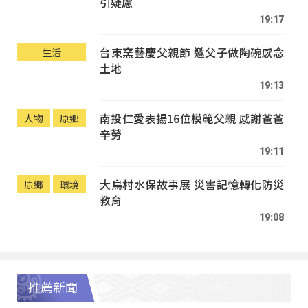
引疑慮
19:17
台東窯藝慶父親節 邀父子做陶碗感念
生活
土地
19:13
南投仁愛表揚16位模範父親 感謝爸爸
人物
原鄉
辛勞
19:11
大鳥村水保故事展 災害記憶轉化防災
原鄉
環境
教育
19:08
推薦新聞