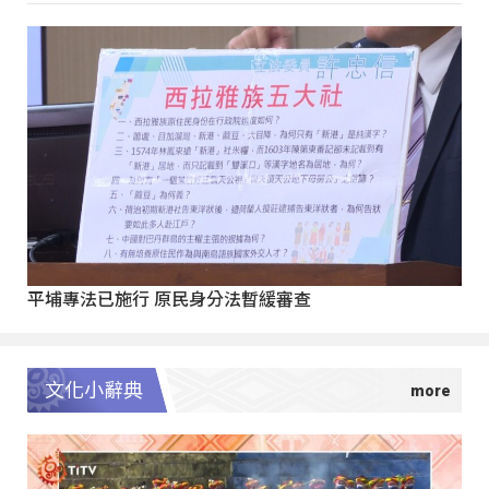
平埔專法已施行 原民身分法暫緩審查
文化小辭典