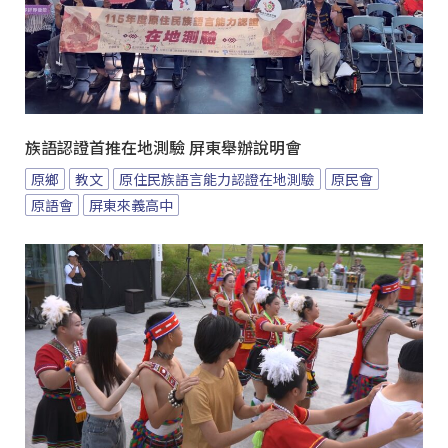
族語認證首推在地測驗 屏東舉辦說明會
原鄉
教文
原住民族語言能力認證在地測驗
原民會
原語會
屏東來義高中