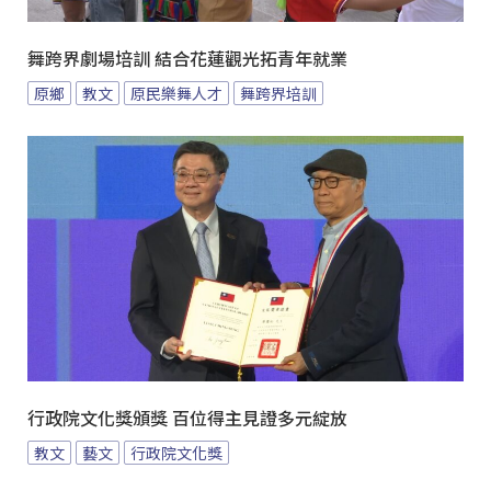
舞跨界劇場培訓 結合花蓮觀光拓青年就業
原鄉
教文
原民樂舞人才
舞跨界培訓
行政院文化獎頒獎 百位得主見證多元綻放
教文
藝文
行政院文化獎