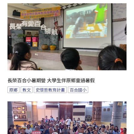
長榮百合小暑期營 大學生伴原鄉童過暑假
原鄉
教文
史懷哲教育計畫
百合國小