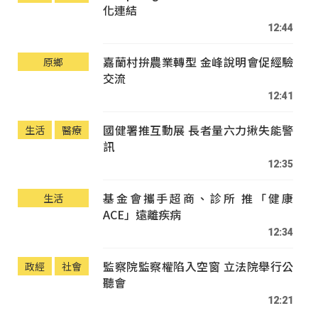
化連結
12:44
嘉蘭村拚農業轉型 金峰說明會促經驗
原鄉
交流
12:41
國健署推互動展 長者量六力揪失能警
生活
醫療
訊
12:35
基金會攜手超商、診所 推「健康
生活
ACE」遠離疾病
12:34
監察院監察權陷入空窗 立法院舉行公
政經
社會
聽會
12:21