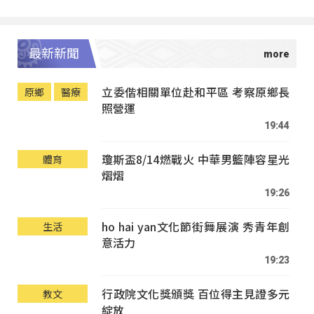
最新新聞
立委偕相關單位赴和平區 考察原鄉長
原鄉
醫療
照營運
19:44
瓊斯盃8/14燃戰火 中華男籃陣容星光
體育
熠熠
19:26
ho hai yan文化節街舞展演 秀青年創
生活
意活力
19:23
行政院文化獎頒獎 百位得主見證多元
教文
綻放