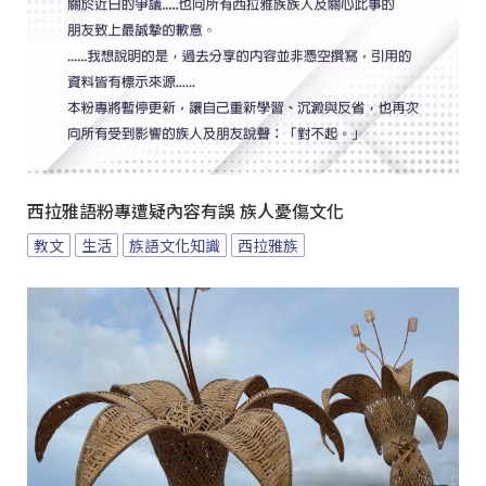
西拉雅語粉專遭疑內容有誤 族人憂傷文化
教文
生活
族語文化知識
西拉雅族