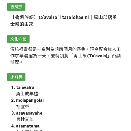
魯凱族
【魯凱族語】ta‘avalra ‘i tatolohae ni｜萬山部落勇
士祭的由來
文化介紹
傳統祖靈祭是一系列為期四個月的祭典，現今配合族人工
作求學濃縮為一天，並特別將「勇士祭(Ta‘avala)」凸顯
辦理。
小辭典
ta‘avalra
勇士成年禮
molapangolai
祖靈祭
asavasavahe
男性青年
atamatama