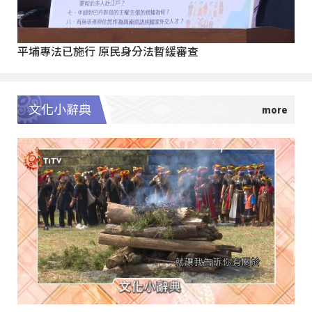
平埔專法已施行 原民身分法暫緩審查
文化小辭典