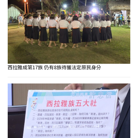
西拉雅成第17族 仍有8族待獲法定原民身分