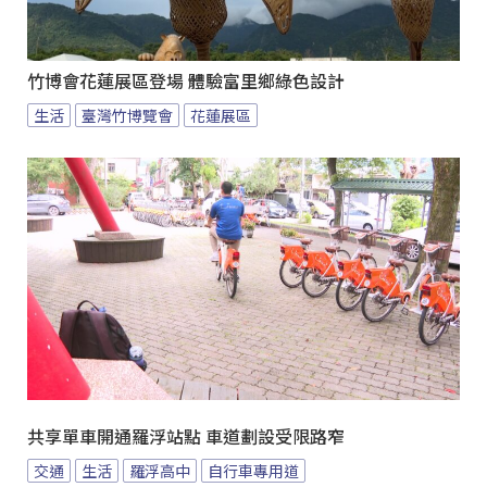
竹博會花蓮展區登場 體驗富里鄉綠色設計
生活
臺灣竹博覽會
花蓮展區
共享單車開通羅浮站點 車道劃設受限路窄
交通
生活
羅浮高中
自行車專用道