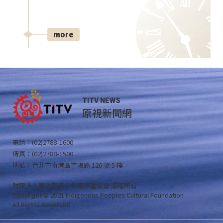
more
TITV NEWS
原視新聞網
電話：(02)2788-1600
傳真：(02)2788-1500
地址：台北市南港區重陽路 120 號 5 樓
財團法人原住民族文化事業基金會 版權所有
Copyright © 2021 Indigenous Peoples Cultural Foundation
All Rights Reserved .