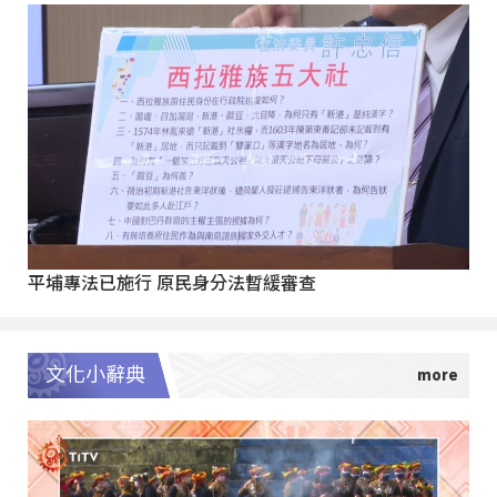
平埔專法已施行 原民身分法暫緩審查
文化小辭典