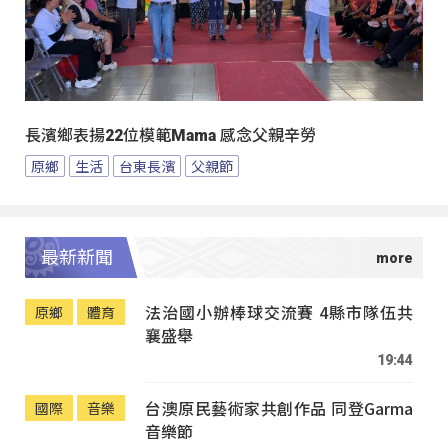
長濱鄉表揚22位模範Mama 感念父親辛勞
原鄉
生活
台東長濱
父親節
最新新聞
法治國小辦棒球交流賽 4縣市隊伍共
原鄉
體育
襄盛舉
19:44
台澳原民藝術家共創作品 同登Garma
國際
音樂
音樂節