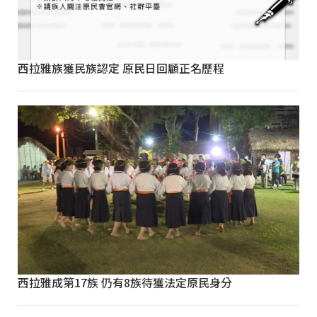
西拉雅族獲民族認定 原民日回顧正名歷程
西拉雅成第17族 仍有8族待獲法定原民身分