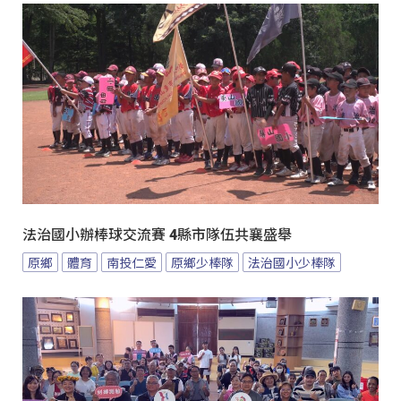
法治國小辦棒球交流賽 4縣市隊伍共襄盛舉
原鄉
體育
南投仁愛
原鄉少棒隊
法治國小少棒隊