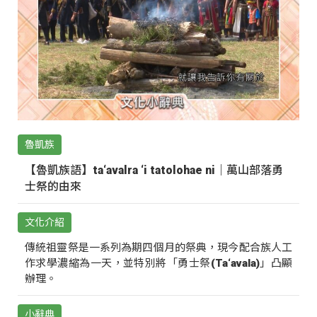
魯凱族
【魯凱族語】ta‘avalra ‘i tatolohae ni｜萬山部落勇
士祭的由來
文化介紹
傳統祖靈祭是一系列為期四個月的祭典，現今配合族人工
作求學濃縮為一天，並特別將「勇士祭(Ta‘avala)」凸顯
辦理。
小辭典