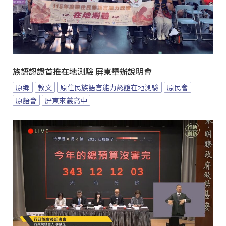
族語認證首推在地測驗 屏東舉辦說明會
原鄉
教文
原住民族語言能力認證在地測驗
原民會
原語會
屏東來義高中