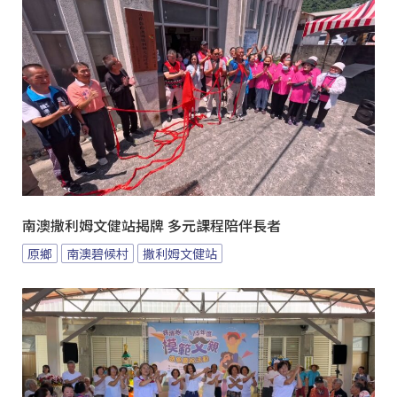
南澳撒利姆文健站揭牌 多元課程陪伴長者
原鄉
南澳碧候村
撒利姆文健站