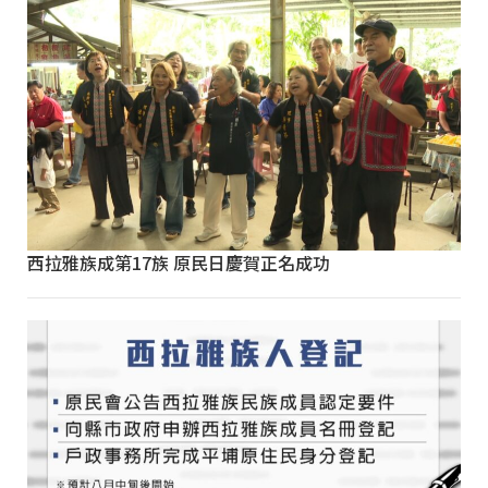
西拉雅族成第17族 原民日慶賀正名成功