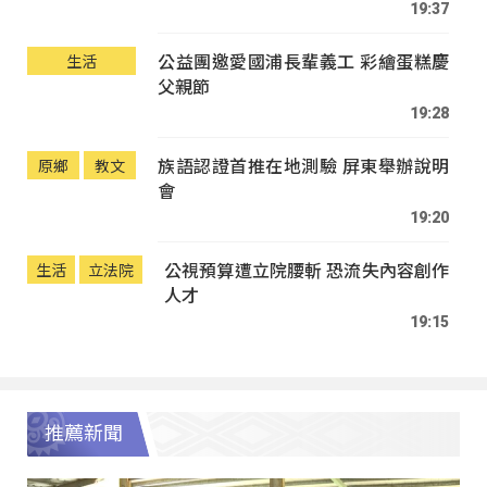
19:37
公益團邀愛國浦長輩義工 彩繪蛋糕慶
生活
父親節
19:28
族語認證首推在地測驗 屏東舉辦說明
原鄉
教文
會
19:20
公視預算遭立院腰斬 恐流失內容創作
生活
立法院
人才
19:15
推薦新聞