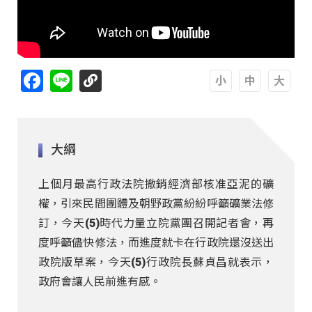
Facebook
Line
A
A
A
大綱
上個月最高行政法院撤銷經濟部核准亞泥的礦
權，引來民間團體及朝野政黨紛紛呼籲礦業法修
訂，今天(5)時代力量立院黨團召開記者會，再
度呼籲儘快修法，而進度就卡在行政院還沒送出
政院版草案，今天(5)行政院長蘇貞昌就表示，
政府會讓人民前進有感。