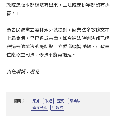
政院連版本都還沒有出來，立法院連排審都沒有排
審。」
過去民進黨立委林淑芬就提到，礦業法多數條文在
上屆會期，早已達成共識，如今連法院判決都已解
釋過去礦業法的癥結點，立委邱顯智呼籲，行政單
位應尊重司法，修法不能再拖延。
責任編輯：嘎兆
關鍵字：
原鄉
政經
亞泥
礦業法
礦權展延
行政院