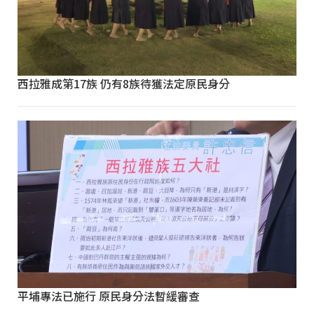
西拉雅成第17族 仍有8族待獲法定原民身分
平埔專法已施行 原民身分法暫緩審查