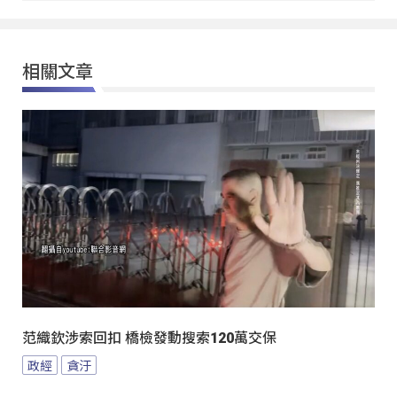
相關文章
范織欽涉索回扣 橋檢發動搜索120萬交保
政經
貪汙