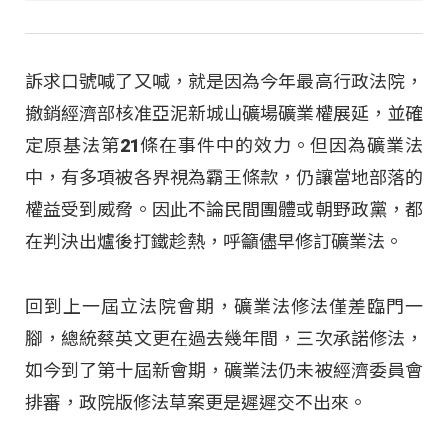
訴求口號喊了又喊，就是因為今年最高行政法院，
撤銷經濟部核准亞泥新城山礦場礦業權展延，並確
定原基法第21條在事件中的效力。但因為礦業法
中，有多項被各界視為霸王條款，仍讓當地部落的
權益受到威脅。因此不論民間團體或朝野政黨，都
在判決出爐後打鐵趁熱，呼籲儘早修訂礦業法。
回到上一屆立法院會期，礦業法修法僅差臨門一
腳，總統蔡英文更在過去幾年間，三次承諾修法，
如今到了第十屆新會期，礦業法仍未被經濟委員會
排審，政院版修法草案更是遲遲交不出來。