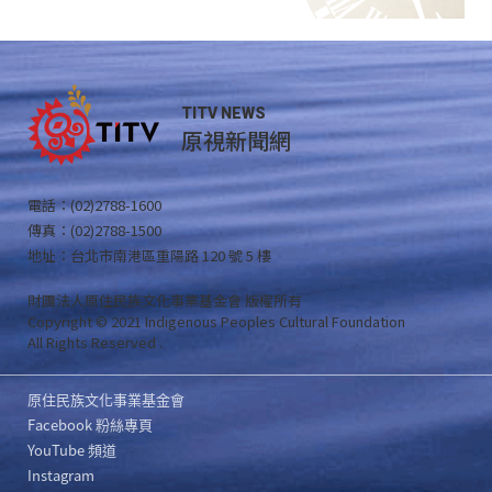
TITV NEWS
原視新聞網
電話：(02)2788-1600
傳真：(02)2788-1500
地址：台北市南港區重陽路 120 號 5 樓
財團法人原住民族文化事業基金會 版權所有
Copyright © 2021 Indigenous Peoples Cultural Foundation
All Rights Reserved .
原住民族文化事業基金會
Facebook 粉絲專頁
YouTube 頻道
Instagram