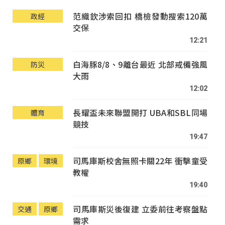
范織欽涉索回扣 橋檢發動搜索120萬
政經
交保
12:21
白海豚8/8、9離台最近 北部戒備強風
防災
大雨
12:02
長耀盃未來聯盟開打 UBA和SBL同場
體育
競技
19:47
司馬庫斯校舍無照卡關22年 衝擊童受
原鄉
環境
教權
19:40
司馬庫斯災後復建 立委前往考察盤點
交通
原鄉
需求