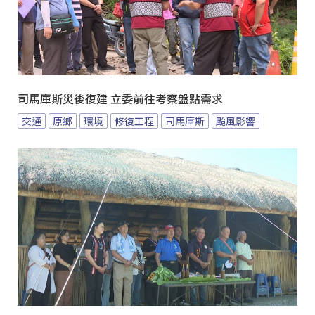
司馬庫斯災後復建 立委前往考察盤點需求
交通
原鄉
環境
修復工程
司馬庫斯
颱風影響