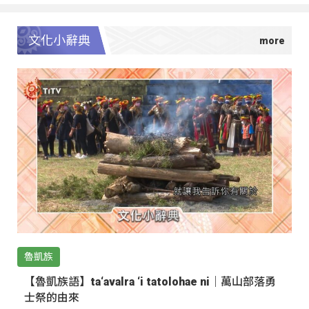
文化小辭典
魯凱族
【魯凱族語】ta‘avalra ‘i tatolohae ni｜萬山部落勇
士祭的由來