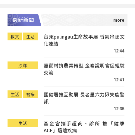
最新新聞
台東pulingau生命故事展 香氛串起文
教文
生活
化連結
12:44
嘉蘭村拚農業轉型 金峰說明會促經驗
原鄉
交流
12:41
國健署推互動展 長者量六力揪失能警
生活
醫療
訊
12:35
基金會攜手超商、診所 推「健康
生活
ACE」遠離疾病