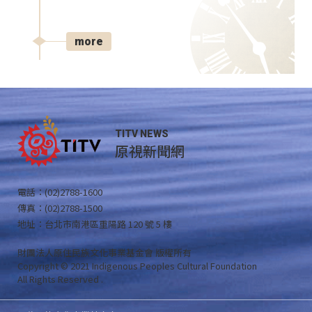
more
TITV NEWS
原視新聞網
電話：(02)2788-1600
傳真：(02)2788-1500
地址：台北市南港區重陽路 120 號 5 樓
財團法人原住民族文化事業基金會 版權所有
Copyright © 2021 Indigenous Peoples Cultural Foundation
All Rights Reserved .