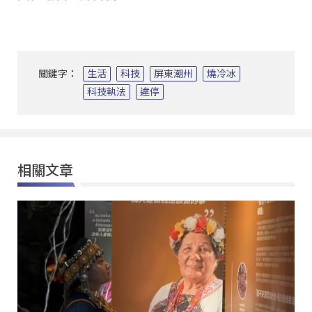
關鍵字：
生活
科技
屏東潮州
燒冷冰
科技執法
違停
相關文章