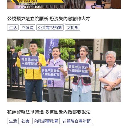
公視預算遭立院腰斬 恐流失內容創作人才
生活
立法院
公共電視預算
文化部
花蓮警執法爭議燒 多黨團赴內政部要說法
生活
社會
內政部警政署
花蓮聯合豐年節