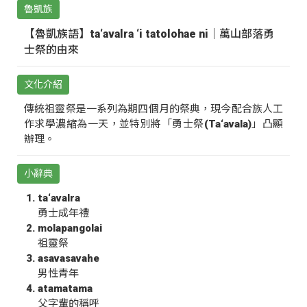
魯凱族
【魯凱族語】ta‘avalra ‘i tatolohae ni｜萬山部落勇
士祭的由來
文化介紹
傳統祖靈祭是一系列為期四個月的祭典，現今配合族人工
作求學濃縮為一天，並特別將「勇士祭(Ta‘avala)」凸顯
辦理。
小辭典
ta‘avalra
勇士成年禮
molapangolai
祖靈祭
asavasavahe
男性青年
atamatama
父字輩的稱呼