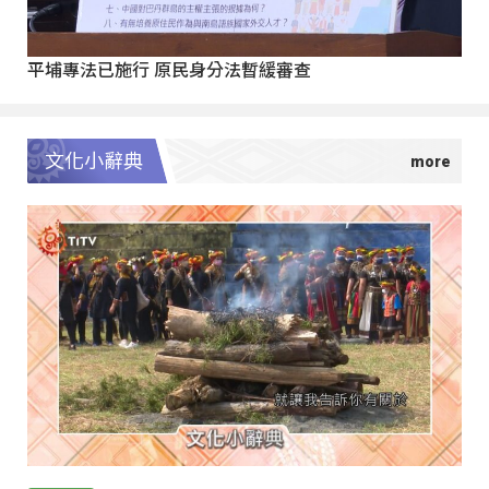
平埔專法已施行 原民身分法暫緩審查
文化小辭典