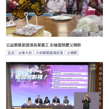
公益團邀愛國浦長輩義工 彩繪蛋糕慶父親節
生活
台東大武
大武鄉愛國浦部落
父親節