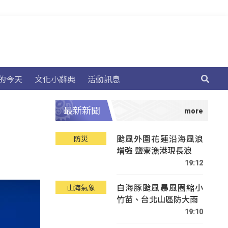
的今天
文化小辭典
活動訊息
最新新聞
颱風外圍花蓮沿海風浪
防災
增強 鹽寮漁港現長浪
19:12
白海豚颱風暴風圈縮小
山海氣象
竹苗、台北山區防大雨
19:10