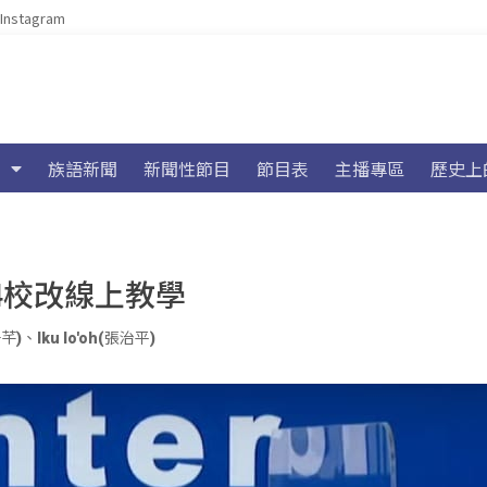
Instagram
族語新聞
新聞性節目
節目表
主播專區
歷史上
14校改線上教學
子芊)
、
Iku lo'oh(張治平)