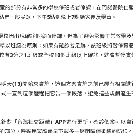
童的部分有非常多的學校停班或者停課，在門諾醫院仁愛
午5點是一般民眾，下午5點到晚上7點給家長及學童。
所學校因出現確診個案而停課，但為了避免影響正常教學及
準以班級為原則：如果有確診者足跡，該班級將暫停實體
校有3分之1班級或全校10個班級以上確診，就會暫停實
明天(13)開始來實施，這個方案實施之前已經有相關進
方式一直到這個歷程把它告一個段落，避免這些規劃產生
針對「台灣社交距離」APP進行更新，確診個案可以自
的部分，呼籲民眾應盡早下載多一層阻隔傳染鏈的防線