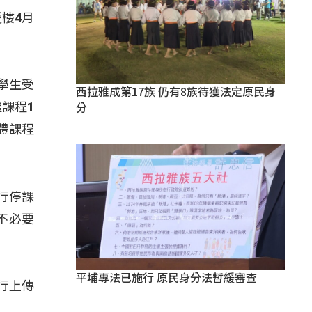
樓4月
學生受
西拉雅成第17族 仍有8族待獲法定原民身
分
課程1
體課程
行停課
不必要
平埔專法已施行 原民身分法暫緩審查
行上傳
。