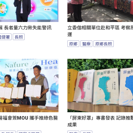
展 長者量六力揪失能警訊
立委偕相關單位赴和平區 考察
運
國健署
長照
原鄉
醫療
原鄉長照
醫福會簽MOU 攜手推綠色醫
「屏東好罩」專書發表 記錄推
成果