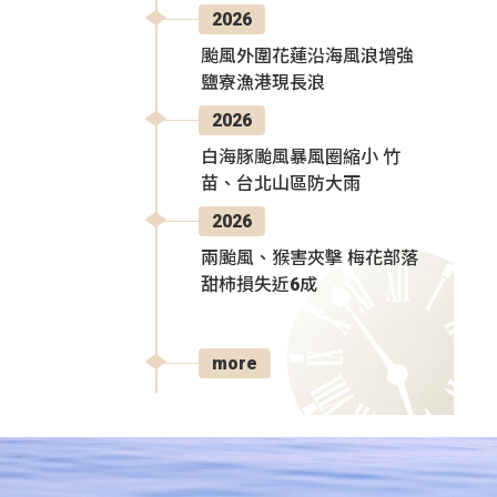
2026
颱風外圍花蓮沿海風浪增強
鹽寮漁港現長浪
2026
白海豚颱風暴風圈縮小 竹
苗、台北山區防大雨
2026
兩颱風、猴害夾擊 梅花部落
甜柿損失近6成
more