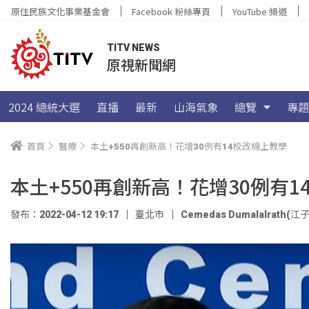
原住民族文化事業基金會
Facebook 粉絲專頁
YouTube 頻道
TITV NEWS
原視新聞網
2024 總統大選
直播
最新
山海氣象
總覽
專題
首頁
醫療
本土+550再創新高！花增30例有14校改線上教學
本土+550再創新高！花增30例有
發布：2022-04-12 19:17
臺北市
Cemedas Dumalalrath(江