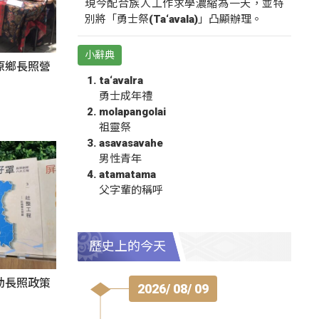
現今配合族人工作求學濃縮為一天，並特
別將「勇士祭(Ta‘avala)」凸顯辦理。
小辭典
原鄉長照營
ta‘avalra
勇士成年禮
molapangolai
祖靈祭
asavasavahe
男性青年
atamatama
父字輩的稱呼
歷史上的今天
動長照政策
2026/ 08/ 09