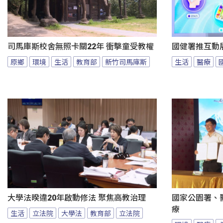
司馬庫斯校舍無照卡關22年 衝擊童受教權
國健署推互動
原鄉
環境
生活
教育部
新竹司馬庫斯
生活
醫療
大學法暌違20年啟動修法 聚焦高教治理
國家公園署、
療
生活
立法院
大學法
教育部
立法院