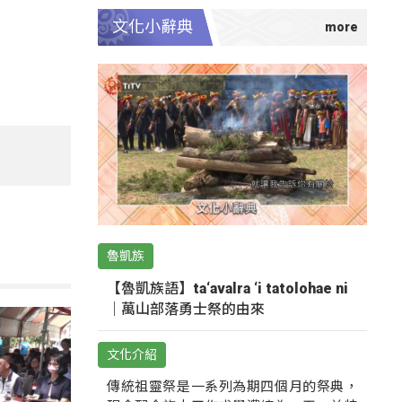
文化小辭典
魯凱族
【魯凱族語】ta‘avalra ‘i tatolohae ni
｜萬山部落勇士祭的由來
文化介紹
傳統祖靈祭是一系列為期四個月的祭典，