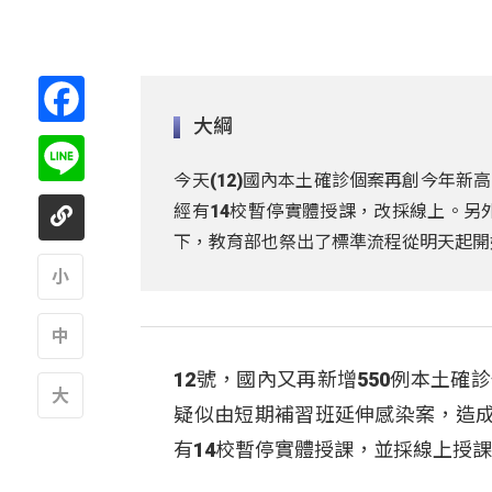
Facebook
大綱
Line
今天(12)國內本土確診個案再創今年新
經有14校暫停實體授課，改採線上。另
下，教育部也祭出了標準流程從明天起開
A
12號，國內又再新增550例本土確
A
疑似由短期補習班延伸感染案，造
A
有14校暫停實體授課，並採線上授