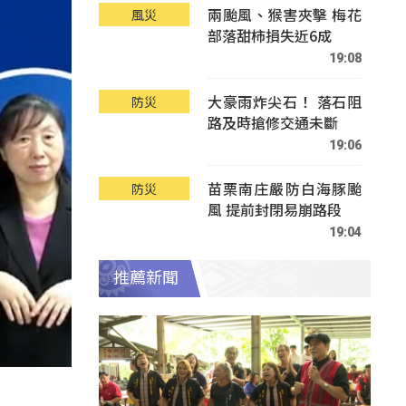
兩颱風、猴害夾擊 梅花
風災
部落甜柿損失近6成
19:08
大豪雨炸尖石！ 落石阻
防災
路及時搶修交通未斷
19:06
苗栗南庄嚴防白海豚颱
防災
風 提前封閉易崩路段
19:04
推薦新聞