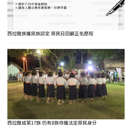
西拉雅族獲民族認定 原民日回顧正名歷程
西拉雅成第17族 仍有8族待獲法定原民身分