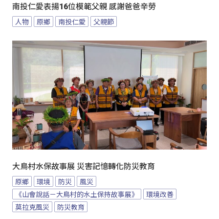
南投仁愛表揚16位模範父親 感謝爸爸辛勞
人物
原鄉
南投仁愛
父親節
大鳥村水保故事展 災害記憶轉化防災教育
原鄉
環境
防災
風災
《山會說話－大鳥村的水土保持故事展》
環境改善
莫拉克風災
防災教育