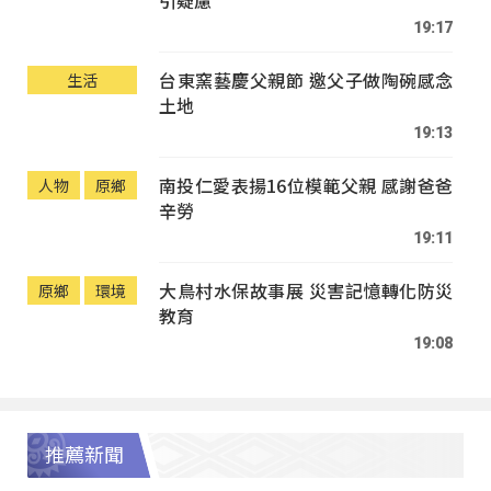
19:17
台東窯藝慶父親節 邀父子做陶碗感念
生活
土地
19:13
南投仁愛表揚16位模範父親 感謝爸爸
人物
原鄉
辛勞
19:11
大鳥村水保故事展 災害記憶轉化防災
原鄉
環境
教育
19:08
推薦新聞