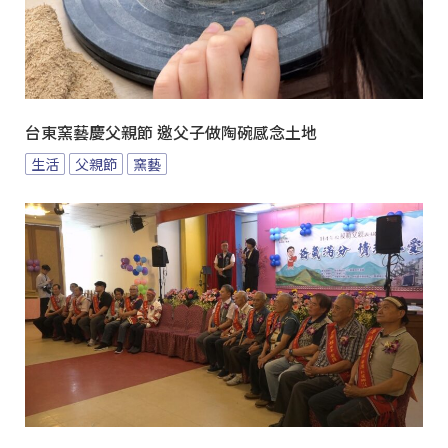
台東窯藝慶父親節 邀父子做陶碗感念土地
生活
父親節
窯藝