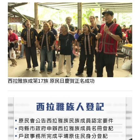
西拉雅族成第17族 原民日慶賀正名成功