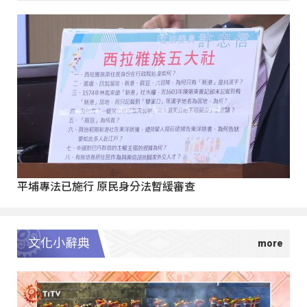
平埔專法已施行 原民身分法暫緩審查
文化小辭典