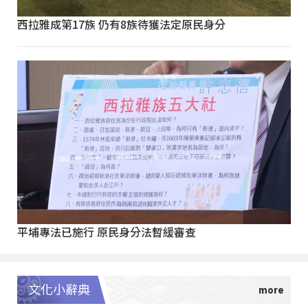
西拉雅成第17族 仍有8族待獲法定原民身分
平埔專法已施行 原民身分法暫緩審查
文化小辭典