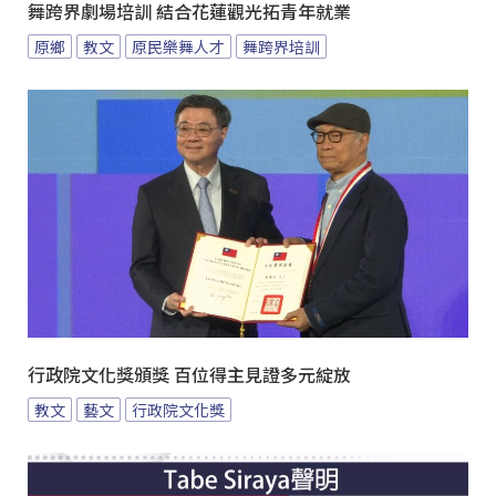
舞跨界劇場培訓 結合花蓮觀光拓青年就業
原鄉
教文
原民樂舞人才
舞跨界培訓
行政院文化獎頒獎 百位得主見證多元綻放
教文
藝文
行政院文化獎