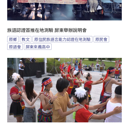
族語認證首推在地測驗 屏東舉辦說明會
原鄉
教文
原住民族語言能力認證在地測驗
原民會
原語會
屏東來義高中