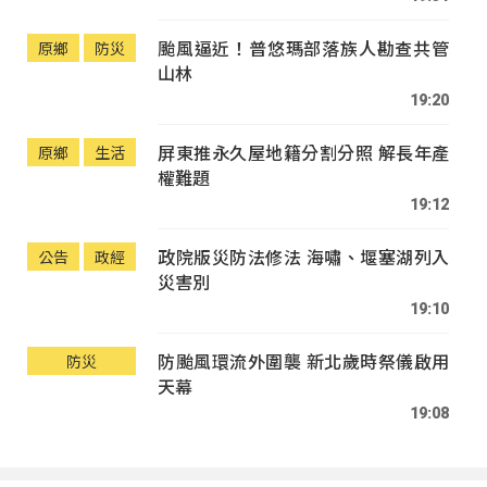
颱風逼近！普悠瑪部落族人勘查共管
原鄉
防災
山林
19:20
屏東推永久屋地籍分割分照 解長年產
原鄉
生活
權難題
19:12
政院版災防法修法 海嘯、堰塞湖列入
公告
政經
災害別
19:10
防颱風環流外圍襲 新北歲時祭儀啟用
防災
天幕
19:08