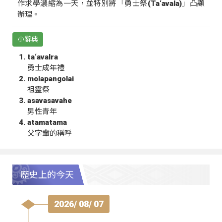
作求學濃縮為一天，並特別將「勇士祭(Ta‘avala)」凸顯
辦理。
小辭典
ta‘avalra
勇士成年禮
molapangolai
祖靈祭
asavasavahe
男性青年
atamatama
父字輩的稱呼
歷史上的今天
2026/ 08/ 07