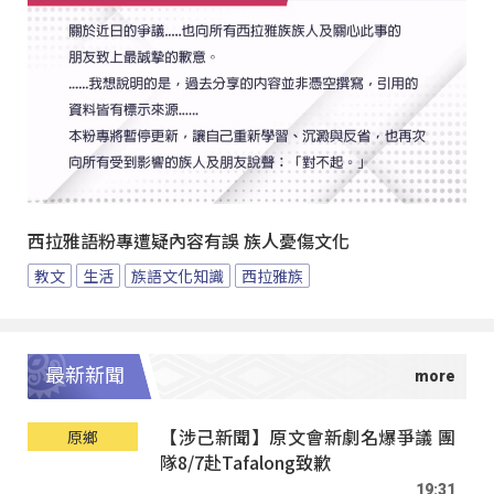
西拉雅語粉專遭疑內容有誤 族人憂傷文化
教文
生活
族語文化知識
西拉雅族
最新新聞
【涉己新聞】原文會新劇名爆爭議 團
原鄉
隊8/7赴Tafalong致歉
19:31