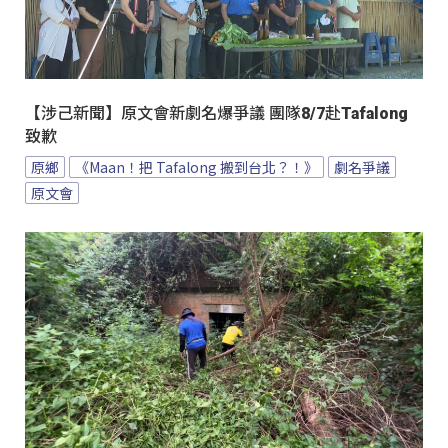
【涉己新聞】原文會新劇名爆爭議 團隊8/7赴Tafalong
致歉
原鄉
《Maan！把 Tafalong 搬到台北？！》
劇名爭議
原文會