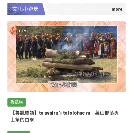
文化小辭典
魯凱族
【魯凱族語】ta‘avalra ‘i tatolohae ni｜萬山部落勇
士祭的由來