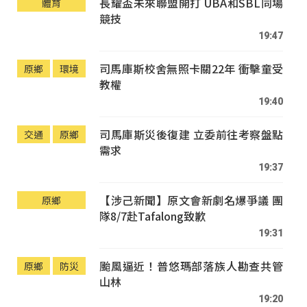
長耀盃未來聯盟開打 UBA和SBL同場
體育
競技
19:47
司馬庫斯校舍無照卡關22年 衝擊童受
原鄉
環境
教權
19:40
司馬庫斯災後復建 立委前往考察盤點
交通
原鄉
需求
19:37
【涉己新聞】原文會新劇名爆爭議 團
原鄉
隊8/7赴Tafalong致歉
19:31
颱風逼近！普悠瑪部落族人勘查共管
原鄉
防災
山林
19:20