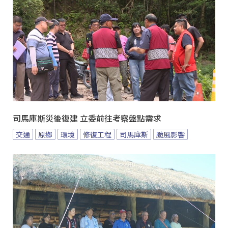
司馬庫斯災後復建 立委前往考察盤點需求
交通
原鄉
環境
修復工程
司馬庫斯
颱風影響