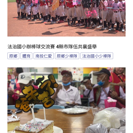
法治國小辦棒球交流賽 4縣市隊伍共襄盛舉
原鄉
體育
南投仁愛
原鄉少棒隊
法治國小少棒隊