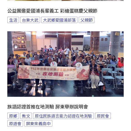
公益團邀愛國浦長輩義工 彩繪蛋糕慶父親節
生活
台東大武
大武鄉愛國浦部落
父親節
族語認證首推在地測驗 屏東舉辦說明會
原鄉
教文
原住民族語言能力認證在地測驗
原民會
原語會
屏東來義高中