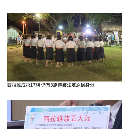
西拉雅成第17族 仍有8族待獲法定原民身分