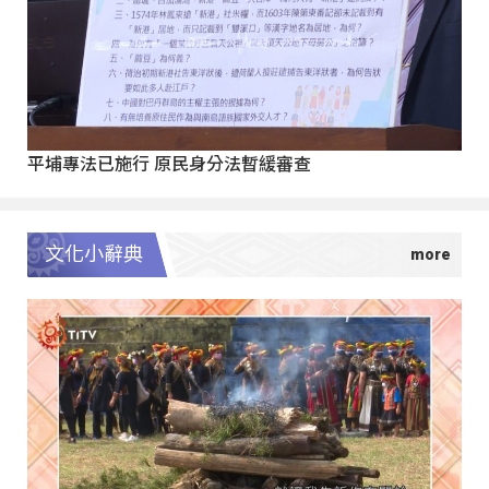
平埔專法已施行 原民身分法暫緩審查
文化小辭典