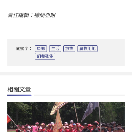
責任編輯：德蘭亞朗
關鍵字：
原鄉
生活
放牧
農牧用地
飼養雞隻
相關文章