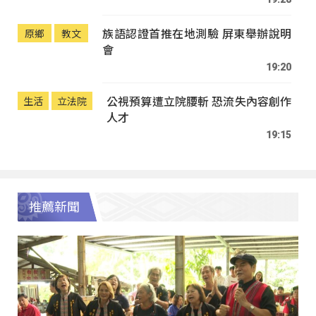
族語認證首推在地測驗 屏東舉辦說明
原鄉
教文
會
19:20
公視預算遭立院腰斬 恐流失內容創作
生活
立法院
人才
19:15
推薦新聞