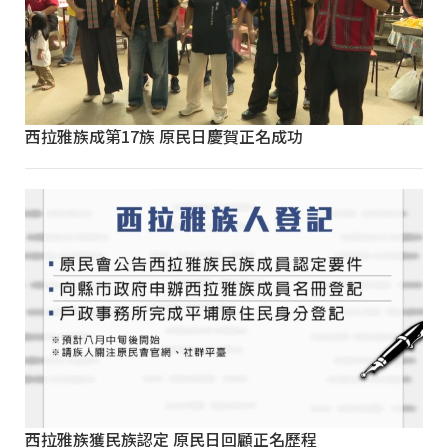
西拉雅族成第17族 原民日慶賀正名成功
西拉雅族獲民族認定 原民日回顧正名歷程