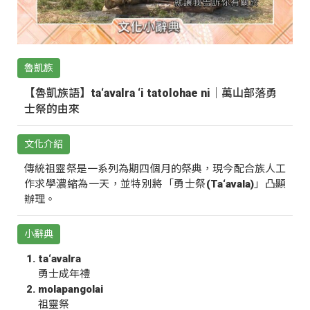
魯凱族
【魯凱族語】ta‘avalra ‘i tatolohae ni｜萬山部落勇
士祭的由來
文化介紹
傳統祖靈祭是一系列為期四個月的祭典，現今配合族人工
作求學濃縮為一天，並特別將「勇士祭(Ta‘avala)」凸顯
辦理。
小辭典
ta‘avalra
勇士成年禮
molapangolai
祖靈祭