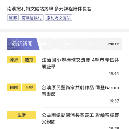
南澳撒利姆文健站揭牌 多元課程陪伴長者
原鄉
南澳碧候村
撒利姆文健站
最新新聞
法治國小辦棒球交流賽 4縣市隊伍共
原鄉
體育
襄盛舉
19:44
台澳原民藝術家共創作品 同登Garma
國際
音樂
音樂節
19:37
公益團邀愛國浦長輩義工 彩繪蛋糕慶
生活
父親節
19:28