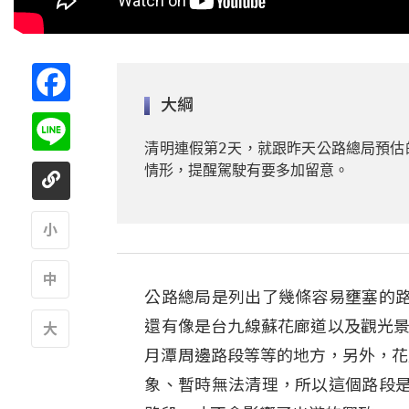
Facebook
大綱
Line
清明連假第2天，就跟昨天公路總局預估
情形，提醒駕駛有要多加留意。
A
公路總局是列出了幾條容易壅塞的
A
還有像是台九線蘇花廊道以及觀光景
月潭周邊路段等等的地方，另外，花
A
象、暫時無法清理，所以這個路段