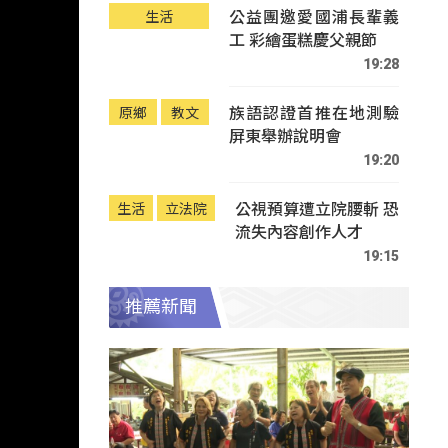
公益團邀愛國浦長輩義
生活
工 彩繪蛋糕慶父親節
19:28
族語認證首推在地測驗
原鄉
教文
屏東舉辦說明會
19:20
公視預算遭立院腰斬 恐
生活
立法院
流失內容創作人才
19:15
推薦新聞