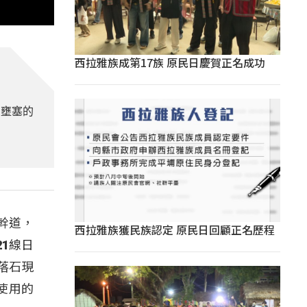
西拉雅族成第17族 原民日慶賀正名成功
了壅塞的
幹道，
西拉雅族獲民族認定 原民日回顧正名歷程
1線日
落石現
使用的