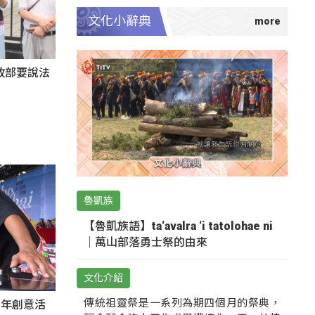
文化小辭典
政部要說法
魯凱族
【魯凱族語】ta‘avalra ‘i tatolohae ni
｜萬山部落勇士祭的由來
文化介紹
傳統祖靈祭是一系列為期四個月的祭典，
秀青年創意活