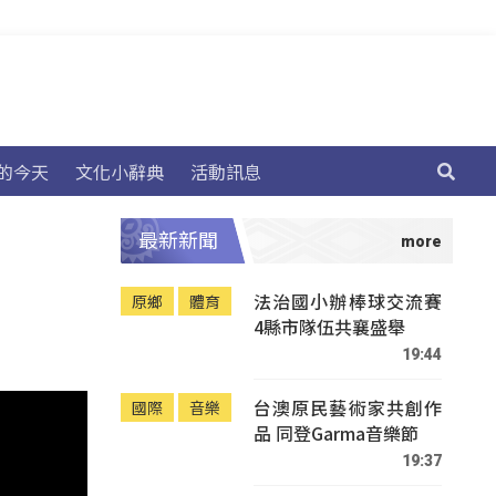
的今天
文化小辭典
活動訊息
最新新聞
法治國小辦棒球交流賽
原鄉
體育
4縣市隊伍共襄盛舉
19:44
台澳原民藝術家共創作
國際
音樂
品 同登Garma音樂節
19:37