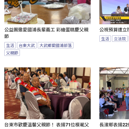
公益團邀愛國浦長輩義工 彩繪蛋糕慶父親
公視預算遭立
節
生活
立法院
生活
台東大武
大武鄉愛國浦部落
父親節
台東市歡慶溫馨父親節！ 表揚71位模範父
長濱鄉表揚22