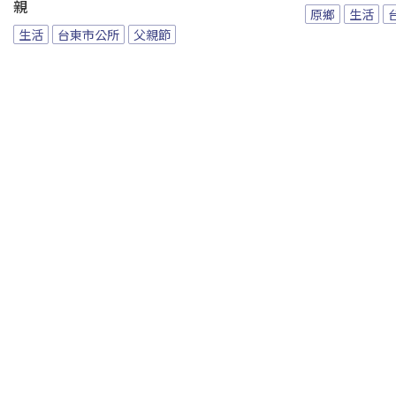
親
原鄉
生活
生活
台東市公所
父親節