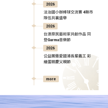
2026
法治國小辦棒球交流賽 4縣市
隊伍共襄盛舉
2026
台澳原民藝術家共創作品 同
登Garma音樂節
2026
公益團邀愛國浦長輩義工 彩
繪蛋糕慶父親節
more