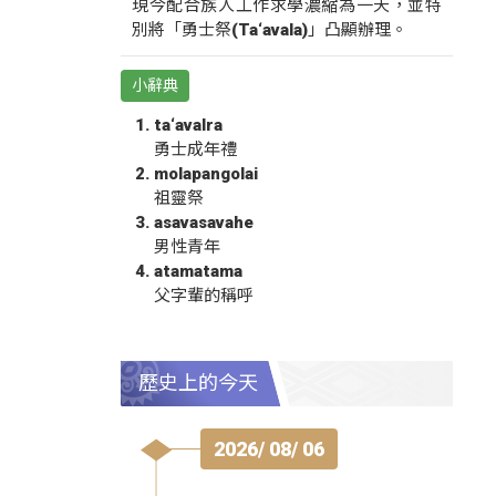
現今配合族人工作求學濃縮為一天，並特
別將「勇士祭(Ta‘avala)」凸顯辦理。
小辭典
ta‘avalra
勇士成年禮
molapangolai
祖靈祭
asavasavahe
男性青年
atamatama
父字輩的稱呼
歷史上的今天
2026/ 08/ 06