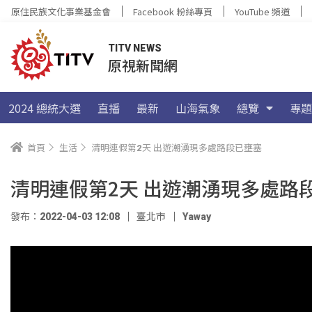
原住民族文化事業基金會
Facebook 粉絲專頁
YouTube 頻道
TITV NEWS
原視新聞網
2024 總統大選
直播
最新
山海氣象
總覽
專題
首頁
生活
清明連假第2天 出遊潮湧現多處路段已壅塞
清明連假第2天 出遊潮湧現多處路
發布：2022-04-03 12:08
臺北市
Yaway