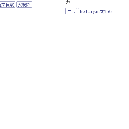
力
台東長濱
父親節
生活
ho hai yan文化節