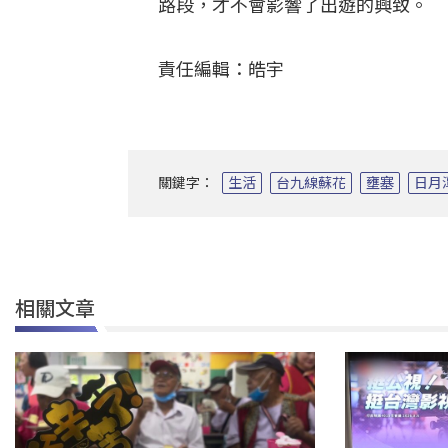
路段，才不會影響了出遊的興致。
責任編輯：皓宇
關鍵字：
生活
台九線蘇花
壅塞
日月
相關文章