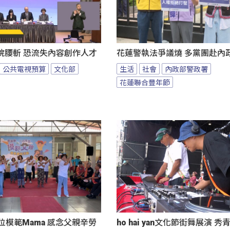
院腰斬 恐流失內容創作人才
花蓮警執法爭議燒 多黨團赴內
公共電視預算
文化部
生活
社會
內政部警政署
花蓮聯合豐年節
位模範Mama 感念父親辛勞
ho hai yan文化節街舞展演 