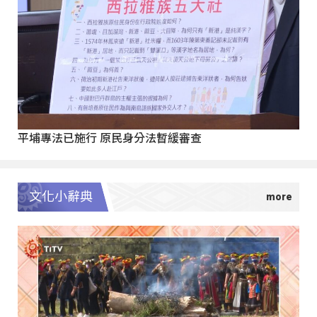
平埔專法已施行 原民身分法暫緩審查
文化小辭典