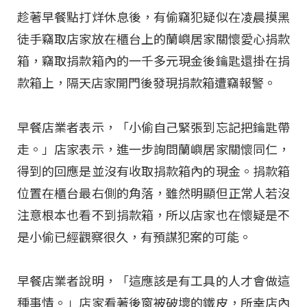
趁著早餐點打烊休息後，有偷竊犯疑似在凌晨摸黑
徒手竊取店家放在櫃台上的蘭嶼居家關懷愛心捐款
箱，竊取捐款箱內的一千多元現金後鑰匙還掛在捐
款箱上，隔天店家開門後發現捐款箱遭竊報警。
早餐店業者表示，「小偷自己緊張到忘記把鑰匙帶
走。」店家表示，進一步詢問蘭嶼居家關懷同仁，
得到的回應是並沒有收取捐款箱內的現金。捐款箱
位置在櫃台最右側的角落，雖然明顯但正常人若沒
注意根本也看不到捐款箱，所以店家也在懷疑是不
是小偷已經觀察很久，有預謀犯案的可能。
早餐店業者說明，「這應該是有工具的人才會做這
種事情。」店家看著後窗被破壞的鐵皮，所幸店內