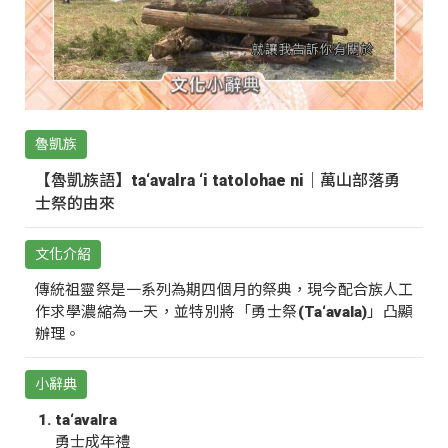
魯凱族
【魯凱族語】ta‘avalra ‘i tatolohae ni｜萬山部落勇
士祭的由來
文化介紹
傳統祖靈祭是一系列為期四個月的祭典，現今配合族人工
作求學濃縮為一天，並特別將「勇士祭(Ta‘avala)」凸顯
辦理。
小辭典
ta‘avalra
勇士成年禮