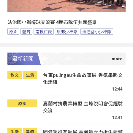
法治國小辦棒球交流賽 4縣市隊伍共襄盛舉
原鄉
體育
南投仁愛
原鄉少棒隊
法治國小少棒隊
最新新聞
台東pulingau生命故事展 香氛串起文
教文
生活
化連結
12:44
嘉蘭村拚農業轉型 金峰說明會促經驗
原鄉
交流
12:41
國健署推互動展 長者量六力揪失能警
生活
醫療