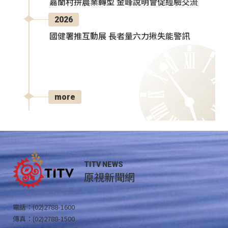
嘉蘭村拚農業轉型 金峰說明會促經驗交流
2026
國健署推互動展 長者量六力揪失能警訊
more
TITV NEWS
原視新聞網
電話：(02)2788-1600
傳真：(02)2788-1500