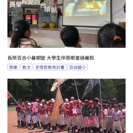
長榮百合小暑期營 大學生伴原鄉童過暑假
原鄉
教文
史懷哲教育計畫
百合國小