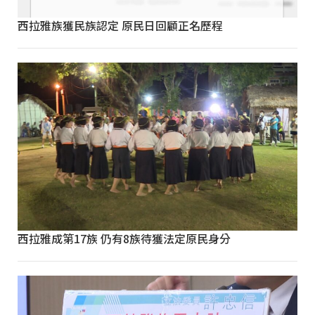
西拉雅族獲民族認定 原民日回顧正名歷程
西拉雅成第17族 仍有8族待獲法定原民身分