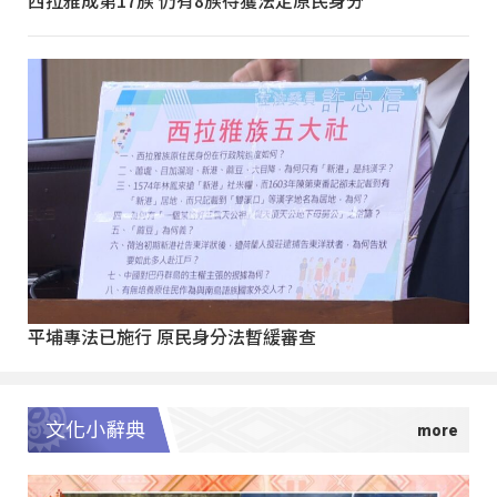
西拉雅成第17族 仍有8族待獲法定原民身分
平埔專法已施行 原民身分法暫緩審查
文化小辭典