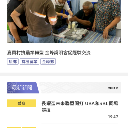
嘉蘭村拚農業轉型 金峰說明會促經驗交流
原鄉
有機農業
金峰鄉
最新新聞
長耀盃未來聯盟開打 UBA和SBL同場
體育
競技
19:47