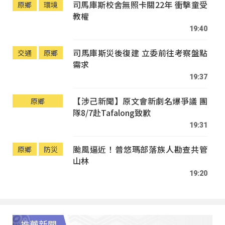
司馬庫斯校舍無照卡關22年 衝擊童受
原鄉
環境
教權
19:40
司馬庫斯災後復建 立委前往考察盤點
交通
原鄉
需求
19:37
【涉己新聞】原文會新劇名爆爭議 團
原鄉
隊8/7赴Tafalong致歉
19:31
颱風逼近！普悠瑪部落族人勘查共管
原鄉
防災
山林
19:20
推薦新聞