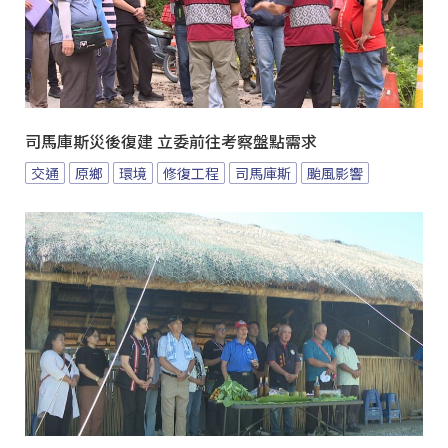
司馬庫斯災後復建 立委前往考察盤點需求
交通
原鄉
環境
修復工程
司馬庫斯
颱風影響