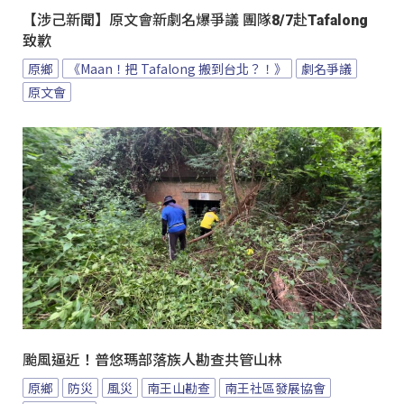
【涉己新聞】原文會新劇名爆爭議 團隊8/7赴Tafalong
致歉
原鄉
《Maan！把 Tafalong 搬到台北？！》
劇名爭議
原文會
颱風逼近！普悠瑪部落族人勘查共管山林
原鄉
防災
風災
南王山勘查
南王社區發展協會