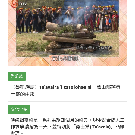
魯凱族
【魯凱族語】ta‘avalra ‘i tatolohae ni｜萬山部落勇
士祭的由來
文化介紹
傳統祖靈祭是一系列為期四個月的祭典，現今配合族人工
作求學濃縮為一天，並特別將「勇士祭(Ta‘avala)」凸顯
辦理。