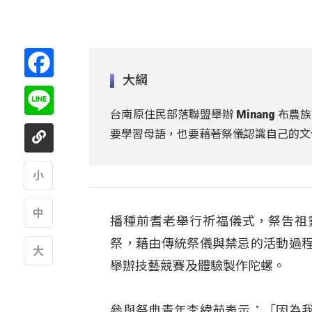
Facebook
大綱
Line
台南原住民部落聯盟舉辦 Minang 
要學習母語，也要藉著祭儀認識自己的文
A
播種前耆老舉行祈福儀式，祭告祖靈
A
祭，藉由傳統祭儀與禁忌的活動過
舉辦技藝競賽及體驗製作陀螺。
A
參與祭典青年李緯茹表示：「因為