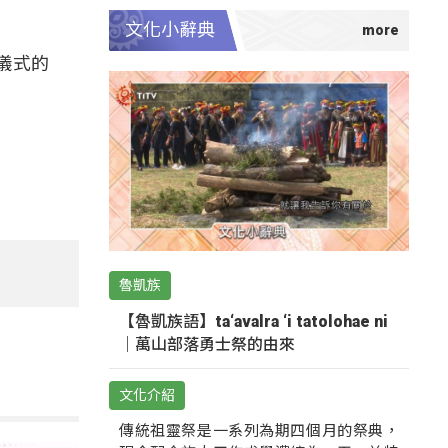
文化小辭典
儀式的
魯凱族
【魯凱族語】ta‘avalra ‘i tatolohae ni
｜萬山部落勇士祭的由來
文化介紹
傳統祖靈祭是一系列為期四個月的祭典，