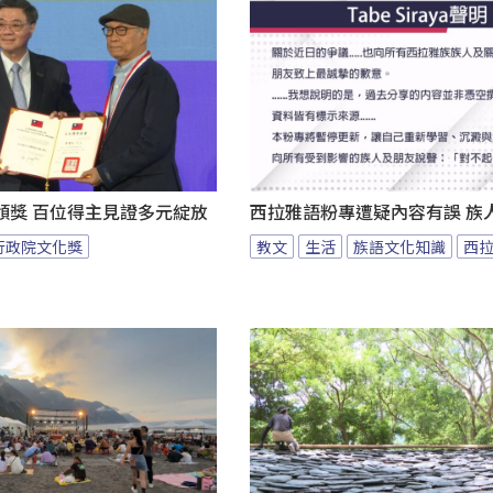
頒獎 百位得主見證多元綻放
西拉雅語粉專遭疑內容有誤 族
行政院文化獎
教文
生活
族語文化知識
西