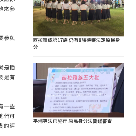
他來參
要參與
西拉雅成第17族 仍有8族待獲法定原民身
分
就是播
要是有
有一些
他們可
平埔專法已施行 原民身分法暫緩審查
貴的經