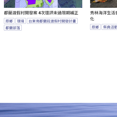
都蘭渡假村開發案 4次環評未過限期補正
秀林海洋生活音
化
原鄉
環境
台東南都蘭段渡假村開發計畫
原鄉
祭典活
都蘭部落