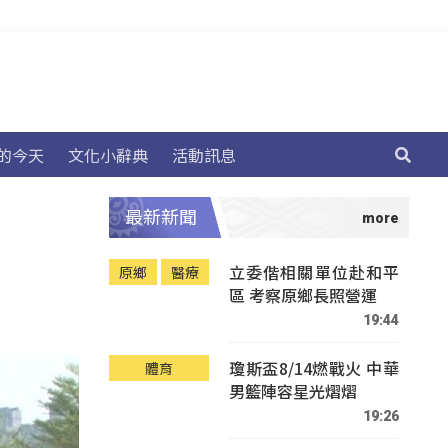
的今天
文化小辭典
活動訊息
最新新聞
立委偕相關單位赴和平
原鄉
醫療
區 考察原鄉長照營運
19:44
瓊斯盃8/14燃戰火 中華
體育
男籃陣容星光熠熠
19:26