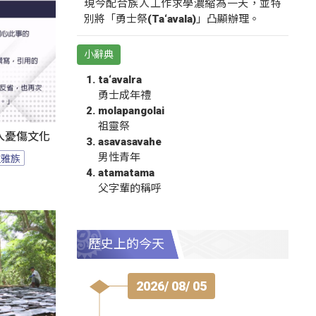
現今配合族人工作求學濃縮為一天，並特
別將「勇士祭(Ta‘avala)」凸顯辦理。
小辭典
ta‘avalra
勇士成年禮
molapangolai
祖靈祭
人憂傷文化
asavasavahe
男性青年
拉雅族
atamatama
父字輩的稱呼
歷史上的今天
2026/ 08/ 05