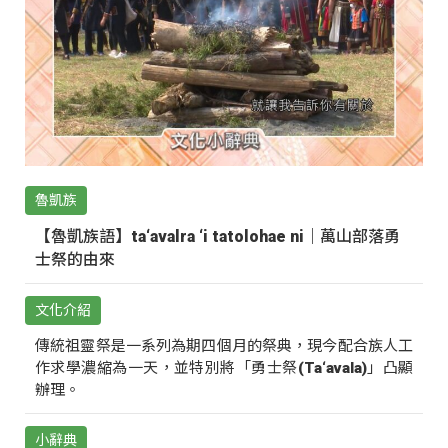
魯凱族
【魯凱族語】ta‘avalra ‘i tatolohae ni｜萬山部落勇
士祭的由來
文化介紹
傳統祖靈祭是一系列為期四個月的祭典，現今配合族人工
作求學濃縮為一天，並特別將「勇士祭(Ta‘avala)」凸顯
辦理。
小辭典