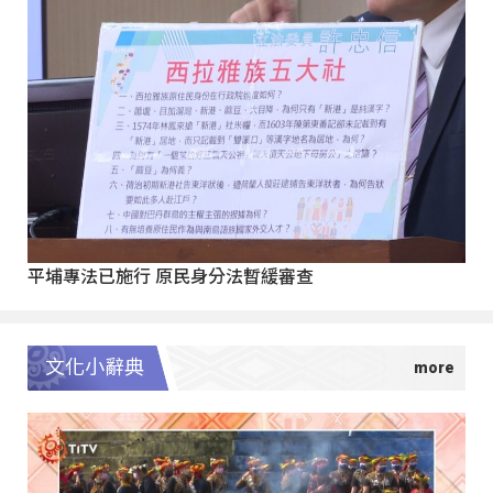
平埔專法已施行 原民身分法暫緩審查
文化小辭典