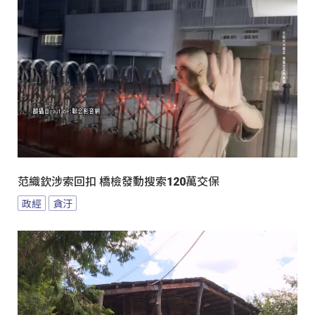
范織欽涉索回扣 橋檢發動搜索120萬交保
政經
貪汙