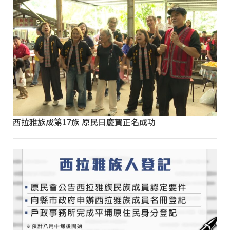
西拉雅族成第17族 原民日慶賀正名成功