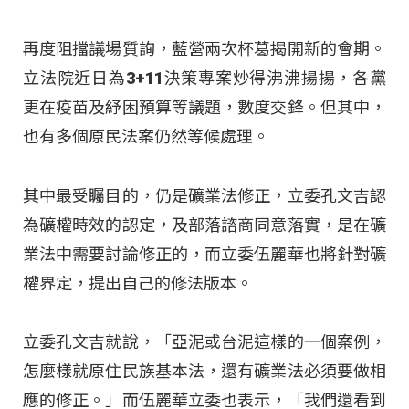
再度阻擋議場質詢，藍營兩次杯葛揭開新的會期。
立法院近日為3+11決策專案炒得沸沸揚揚，各黨
更在疫苗及紓困預算等議題，數度交鋒。但其中，
也有多個原民法案仍然等候處理。
其中最受矚目的，仍是礦業法修正，立委孔文吉認
為礦權時效的認定，及部落諮商同意落實，是在礦
業法中需要討論修正的，而立委伍麗華也將針對礦
權界定，提出自己的修法版本。
立委孔文吉就說，「亞泥或台泥這樣的一個案例，
怎麼樣就原住民族基本法，還有礦業法必須要做相
應的修正。」而伍麗華立委也表示，「我們還看到