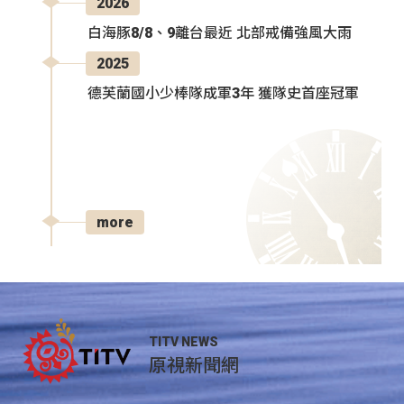
2026
白海豚8/8、9離台最近 北部戒備強風大雨
2025
德芙蘭國小少棒隊成軍3年 獲隊史首座冠軍
more
TITV NEWS
原視新聞網