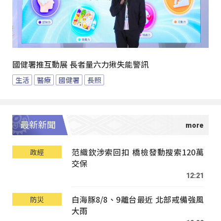
國健署推互動展 長者量六力揪失能警訊
生活
醫療
國健署
長照
最新新聞
范織欽涉索回扣 橋檢發動搜索120萬
政經
交保
12:21
白海豚8/8、9離台最近 北部戒備強風
防災
大雨