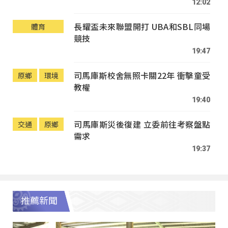
12:02
長耀盃未來聯盟開打 UBA和SBL同場
體育
競技
19:47
司馬庫斯校舍無照卡關22年 衝擊童受
原鄉
環境
教權
19:40
司馬庫斯災後復建 立委前往考察盤點
交通
原鄉
需求
19:37
推薦新聞