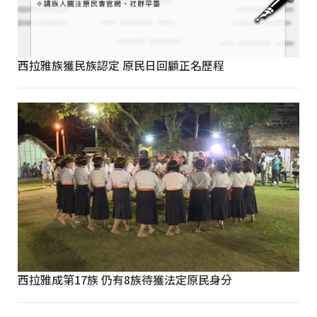
西拉雅族獲民族認定 原民日回顧正名歷程
西拉雅成第17族 仍有8族待獲法定原民身分