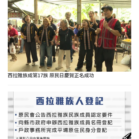
西拉雅族成第17族 原民日慶賀正名成功