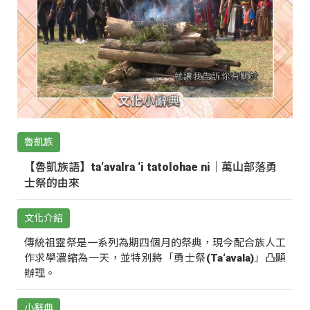
魯凱族
【魯凱族語】ta‘avalra ‘i tatolohae ni｜萬山部落勇
士祭的由來
文化介紹
傳統祖靈祭是一系列為期四個月的祭典，現今配合族人工
作求學濃縮為一天，並特別將「勇士祭(Ta‘avala)」凸顯
辦理。
小辭典