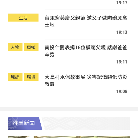
19:17
台東窯藝慶父親節 邀父子做陶碗感念
生活
土地
19:13
南投仁愛表揚16位模範父親 感謝爸爸
人物
原鄉
辛勞
19:11
大鳥村水保故事展 災害記憶轉化防災
原鄉
環境
教育
19:08
推薦新聞