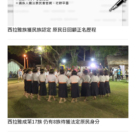
西拉雅族獲民族認定 原民日回顧正名歷程
西拉雅成第17族 仍有8族待獲法定原民身分