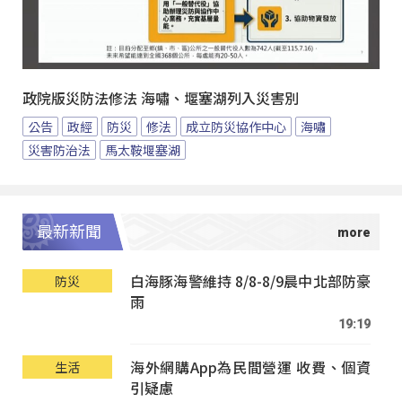
政院版災防法修法 海嘯、堰塞湖列入災害別
公告
政經
防災
修法
成立防災協作中心
海嘯
災害防治法
馬太鞍堰塞湖
最新新聞
白海豚海警維持 8/8-8/9晨中北部防豪
防災
雨
19:19
海外網購App為民間營運 收費、個資
生活
引疑慮