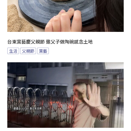
台東窯藝慶父親節 邀父子做陶碗感念土地
生活
父親節
窯藝