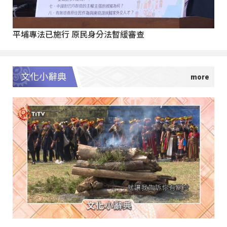
平埔專法已施行 原民身分法暫緩審查
文化小辭典