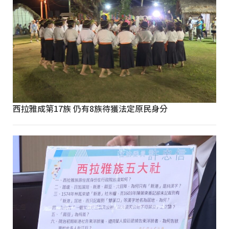
西拉雅成第17族 仍有8族待獲法定原民身分