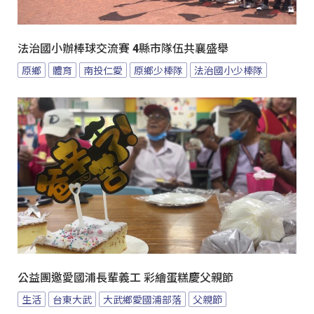
法治國小辦棒球交流賽 4縣市隊伍共襄盛舉
原鄉
體育
南投仁愛
原鄉少棒隊
法治國小少棒隊
公益團邀愛國浦長輩義工 彩繪蛋糕慶父親節
生活
台東大武
大武鄉愛國浦部落
父親節