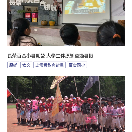
長榮百合小暑期營 大學生伴原鄉童過暑假
原鄉
教文
史懷哲教育計畫
百合國小