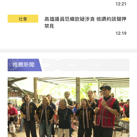
12:21
高雄議員范織欽疑涉貪 檢調約談聲押
社會
禁見
12:19
推薦新聞