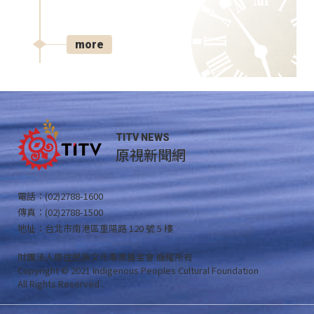
more
TITV NEWS
原視新聞網
電話：(02)2788-1600
傳真：(02)2788-1500
地址：台北市南港區重陽路 120 號 5 樓
財團法人原住民族文化事業基金會 版權所有
Copyright © 2021 Indigenous Peoples Cultural Foundation
All Rights Reserved .