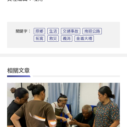
關鍵字：
原鄉
生活
交通事故
南迴公路
拓寬
救災
義消
金崙大橋
相關文章