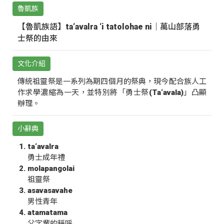
魯凱族
【魯凱族語】ta‘avalra ‘i tatolohae ni｜萬山部落勇
士祭的由來
文化介紹
傳統祖靈祭是一系列為期四個月的祭典，現今配合族人工
作求學濃縮為一天，並特別將「勇士祭(Ta‘avala)」凸顯
辦理。
小辭典
ta‘avalra
勇士成年禮
molapangolai
祖靈祭
asavasavahe
男性青年
atamatama
父字輩的稱呼