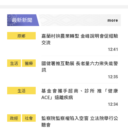
最新新聞
嘉蘭村拚農業轉型 金峰說明會促經驗
原鄉
交流
12:41
國健署推互動展 長者量六力揪失能警
生活
醫療
訊
12:35
基金會攜手超商、診所 推「健康
生活
ACE」遠離疾病
12:34
監察院監察權陷入空窗 立法院舉行公
政經
社會
聽會