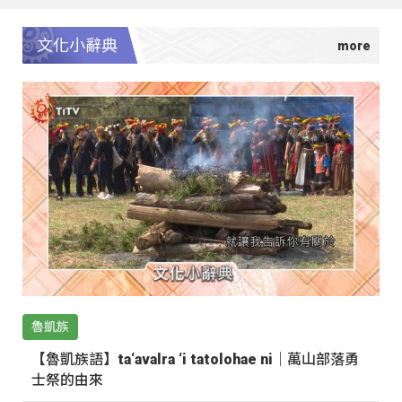
文化小辭典
魯凱族
【魯凱族語】ta‘avalra ‘i tatolohae ni｜萬山部落勇
士祭的由來