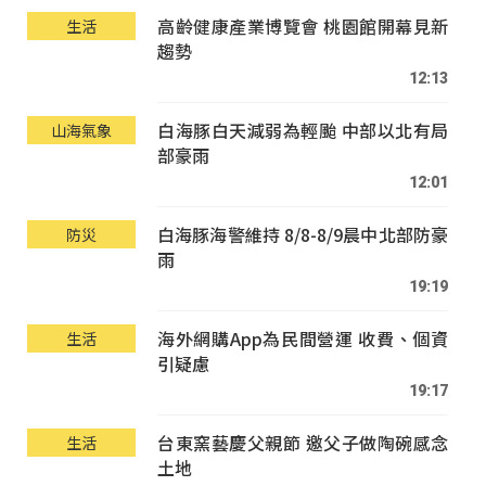
高齡健康產業博覽會 桃園館開幕見新
生活
趨勢
12:13
白海豚白天減弱為輕颱 中部以北有局
山海氣象
部豪雨
12:01
白海豚海警維持 8/8-8/9晨中北部防豪
防災
雨
19:19
海外網購App為民間營運 收費、個資
生活
引疑慮
19:17
台東窯藝慶父親節 邀父子做陶碗感念
生活
土地