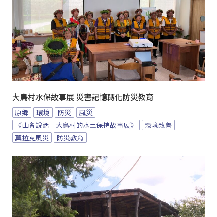
大鳥村水保故事展 災害記憶轉化防災教育
原鄉
環境
防災
風災
《山會說話－大鳥村的水土保持故事展》
環境改善
莫拉克風災
防災教育