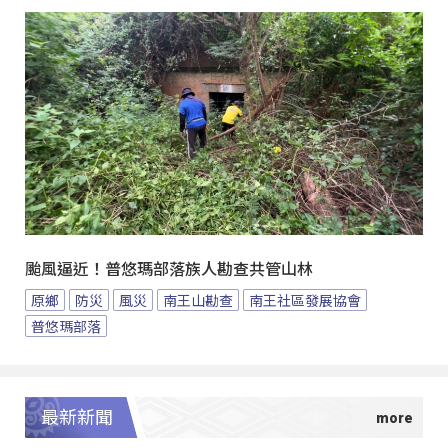
颱風逼近！普悠瑪部落族人勘查共管山林
原鄉
防災
風災
南王山勘查
南王社區發展協會
普悠瑪部落
最新新聞