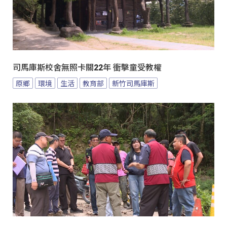
司馬庫斯校舍無照卡關22年 衝擊童受教權
原鄉
環境
生活
教育部
新竹司馬庫斯