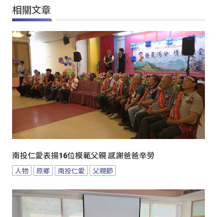
相關文章
南投仁愛表揚16位模範父親 感謝爸爸辛勞
人物
原鄉
南投仁愛
父親節