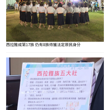
西拉雅成第17族 仍有8族待獲法定原民身分