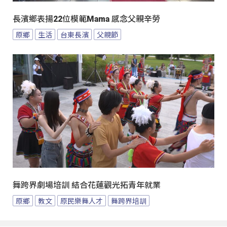
長濱鄉表揚22位模範Mama 感念父親辛勞
原鄉
生活
台東長濱
父親節
舞跨界劇場培訓 結合花蓮觀光拓青年就業
原鄉
教文
原民樂舞人才
舞跨界培訓