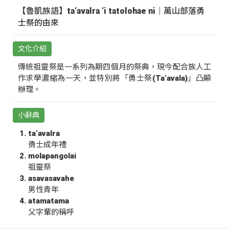
【魯凱族語】ta‘avalra ‘i tatolohae ni｜萬山部落勇
士祭的由來
文化介紹
傳統祖靈祭是一系列為期四個月的祭典，現今配合族人工
作求學濃縮為一天，並特別將「勇士祭(Ta‘avala)」凸顯
辦理。
小辭典
ta‘avalra
勇士成年禮
molapangolai
祖靈祭
asavasavahe
男性青年
atamatama
父字輩的稱呼