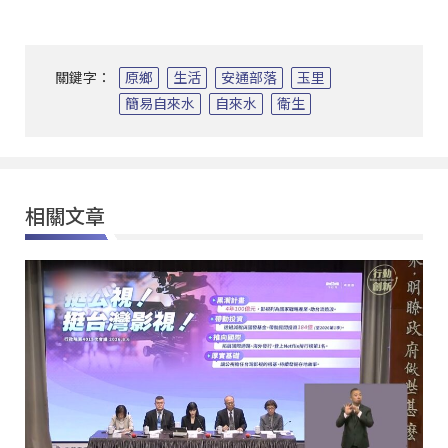
關鍵字：
原鄉
生活
安通部落
玉里
簡易自來水
自來水
衛生
相關文章