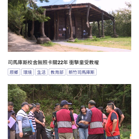
司馬庫斯校舍無照卡關22年 衝擊童受教權
原鄉
環境
生活
教育部
新竹司馬庫斯