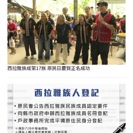
西拉雅族成第17族 原民日慶賀正名成功