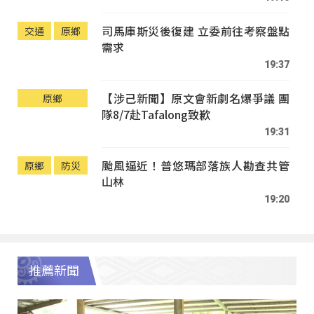
司馬庫斯災後復建 立委前往考察盤點
交通
原鄉
需求
19:37
【涉己新聞】原文會新劇名爆爭議 團
原鄉
隊8/7赴Tafalong致歉
19:31
颱風逼近！普悠瑪部落族人勘查共管
原鄉
防災
山林
19:20
推薦新聞