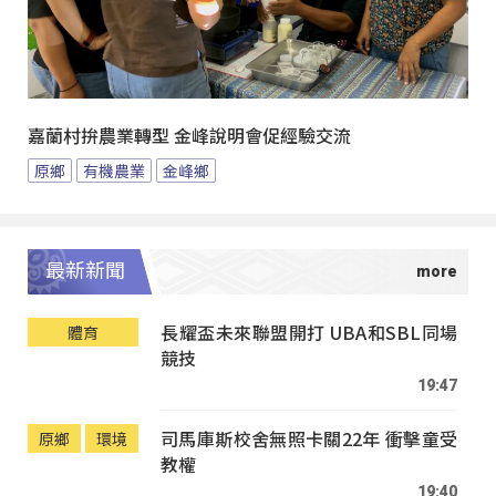
嘉蘭村拚農業轉型 金峰說明會促經驗交流
原鄉
有機農業
金峰鄉
最新新聞
長耀盃未來聯盟開打 UBA和SBL同場
體育
競技
19:47
司馬庫斯校舍無照卡關22年 衝擊童受
原鄉
環境
教權
19:40