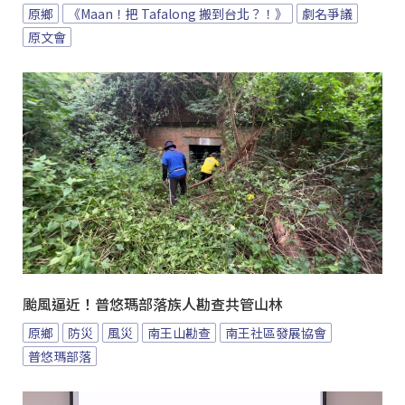
原鄉
《Maan！把 Tafalong 搬到台北？！》
劇名爭議
原文會
颱風逼近！普悠瑪部落族人勘查共管山林
原鄉
防災
風災
南王山勘查
南王社區發展協會
普悠瑪部落