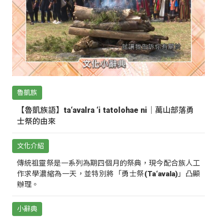
魯凱族
【魯凱族語】ta‘avalra ‘i tatolohae ni｜萬山部落勇
士祭的由來
文化介紹
傳統祖靈祭是一系列為期四個月的祭典，現今配合族人工
作求學濃縮為一天，並特別將「勇士祭(Ta‘avala)」凸顯
辦理。
小辭典