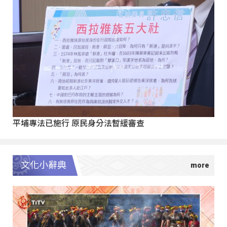
平埔專法已施行 原民身分法暫緩審查
文化小辭典