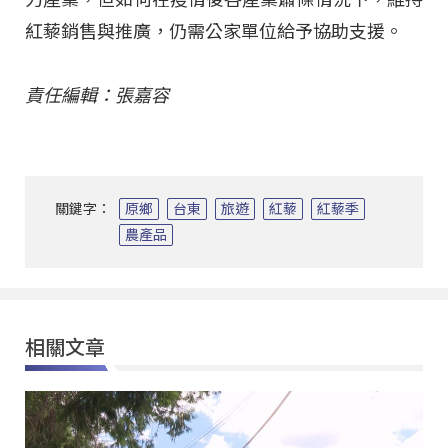
紅藜銷售與推廣，仍需公家單位給予協助支援。
責任編輯：張嘉容
關鍵字：
原鄉
台東
旅遊
紅藜
紅藜季
農產品
相關文章