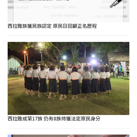
西拉雅族獲民族認定 原民日回顧正名歷程
西拉雅成第17族 仍有8族待獲法定原民身分