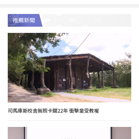
推薦新聞
司馬庫斯校舍無照卡關22年 衝擊童受教權