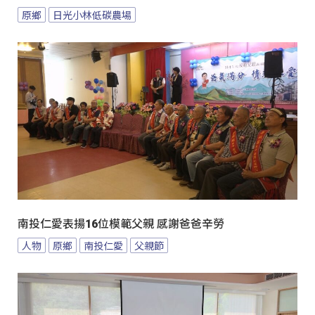
原鄉
日光小林低碳農場
南投仁愛表揚16位模範父親 感謝爸爸辛勞
人物
原鄉
南投仁愛
父親節