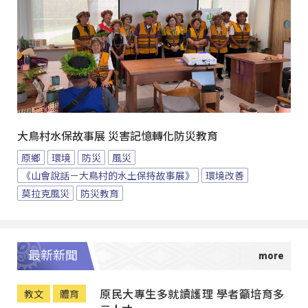
大鳥村水保故事展 災害記憶轉化防災教育
原鄉
環境
防災
風災
《山會說話－大鳥村的水土保持故事展》
環境改善
莫拉克風災
防災教育
最新新聞
原民大專生多就讀護理 學者籲培育多
教文
體育