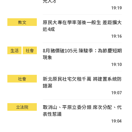
元人才
19:19
原民大專在學率落後一般生 差距擴大
教文
近4成
19:16
8月豬價破105元 陳駿季：為節慶短期
生活
社會
現象
19:10
新北原民社宅欠租千萬 將建置系統防
社會
錯漏
19:07
取消山、平原立委分類 席次分配、代
立法院
表性惹議
19:04