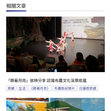
相關文章
「跟著月亮」放映分享 認識布農文化深厚底蘊
原鄉
生活
《跟著月亮》
布農族紀錄片
花蓮原民處